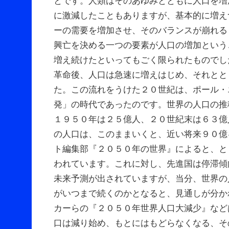
とです。人類はそのあゆみとともに人口を増
に激減したこともありますが、基本的に増え
ーの需要を増加させ、そのバランスが崩れる
興亡を決める一つの要素が人口の増加という
増え続けたといってもごく限られたものでし
革命後、人口は急速に増えはじめ、それとと
た。この流れをうけた２０世紀は、ポール・
発」の時代であったのです。世界の人口の推
１９５０年は２５億人、２０世紀末は６３億
の人口は、このままいくと、近い将来９０億
ト編集部『２０５０年の世界』によると、と
われています。これに対し、先進国は停滞傾
未来予測が出されていますが、当分、世界の
がいつまで続くのかとなると、見通しが分か
カーらの『２０５０年世界人口大減少』など
口は減り始め、もとにはもどらなくなる、そ