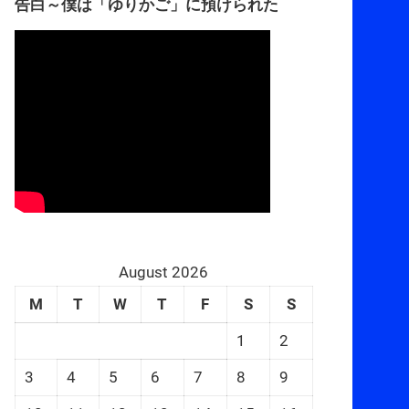
告白～僕は「ゆりかご」に預けられた
August 2026
M
T
W
T
F
S
S
1
2
3
4
5
6
7
8
9