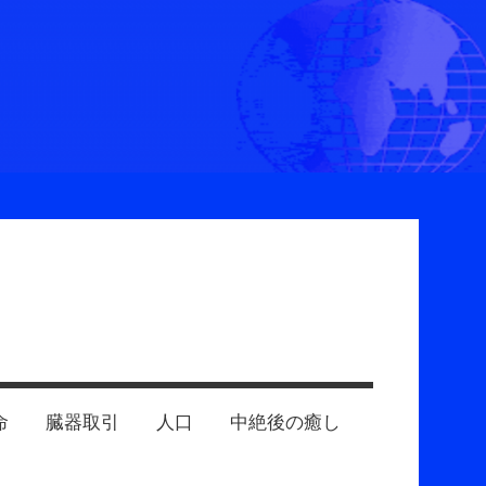
命
臓器取引
人口
中絶後の癒し