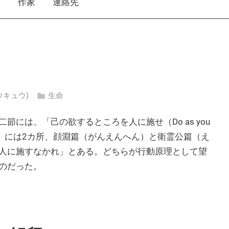
え
作家
連絡先
ソウキュウ)
生命
には、「己の欲するところを人に施せ（Do as you
、『論語』には2カ所、顔淵篇（がんえんへん）と衛霊公篇（え
人に施すなかれ」とある。どちらが行動原理として望
のだった。