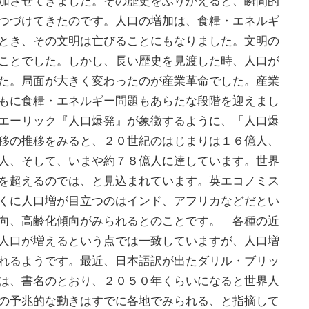
加させてきました。その歴史をふりかえると、瞬間的
つづけてきたのです。人口の増加は、食糧・エネルギ
とき、その文明は亡びることにもなりました。文明の
ことでした。しかし、長い歴史を見渡した時、人口が
た。局面が大きく変わったのが産業革命でした。産業
もに食糧・エネルギー問題もあらたな段階を迎えまし
エーリック『人口爆発』が象徴するように、「人口爆
移の推移をみると、２０世紀のはじまりは１６億人、
人、そして、いまや約７８億人に達しています。世界
を超えるのでは、と見込まれています。英エコノミス
くに人口増が目立つのはインド、アフリカなどだとい
向、高齢化傾向がみられるとのことです。 各種の近
人口が増えるという点では一致していますが、人口増
れるようです。最近、日本語訳が出たダリル・ブリッ
は、書名のとおり、２０５０年くらいになると世界人
の予兆的な動きはすでに各地でみられる、と指摘して