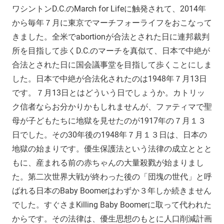
ワシントンD.C.のMarch for Lifeに触発されて、2014年
から毎年７月に東京でマーチフォーライフをおこなって
きました。全米でabortionが合法とされた日に連邦裁判
所を目指して歩くD.C.のマーチを真似て、日本で中絶が
合法とされた日に国会議事堂を目指して歩くことにしま
した。日本で中絶が合法化されたのは1948年７月13日
です。７月13日とはどういう日でしょうか。カトリッ
ク信者ならお分かりかもしれませんが、ファティマで聖
母が子どもたちに地獄を見せたのが1917年の７月１３
日でした。その30年後の1948年７月１３日は、日本の
地獄の始まりです。優生保護法という法律の成立ととと
もに、産まれる前の赤ちゃんの大量殺戮が始まりまし
た。第二次世界大戦が終わった後の「団塊の世代」と呼
ばれる日本のBaby Boomerはわずか３年しか続きません
でした。すぐさまKilling Baby Boomerに取って代われた
からです。その法律は、優生思想のもとに人口削減計画