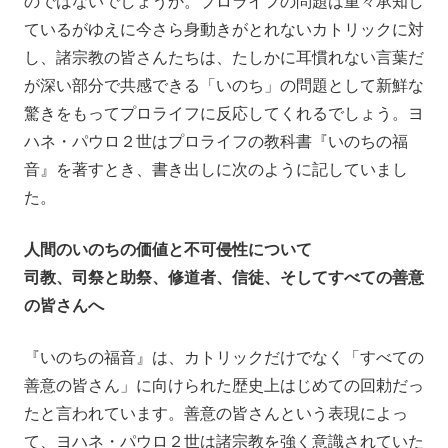
のではないでしょうか。プロライフの問題は重々承知し
ているがゆえに今さら身動きがとれないカトリックに対
し、諸宗教の皆さんたちは、たしかに耳慣れない言葉だ
が深い部分で共感できる「いのち」の問題として新鮮な
驚きをもってプロライフに反応してくれるでしょう。ヨ
ハネ・パウロ２世はプロライフの教科書『いのちの福
音』を著すとき、書き出しに次のように記していまし
た。
人間のいのちの価値と不可侵性について
司教、司祭と助祭、修道者、信徒、そしてすべての善意
の皆さんへ
『いのちの福音』は、カトリックだけでなく「すべての
善意の皆さん」に向けられた歴史上はじめての回勅だっ
たと言われています。善意の皆さんという表現によっ
て、ヨハネ・パウロ２世は諸宗教を強く意識されていた