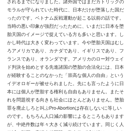
されるまでになりました。諸外国ではまだカトリックの
モラルが守られていた時代に、日本だけが堕落した国だ
ったのです。ベトナム反戦運動が起こる以前の話です。
当時の悪い印象が強烈だったために、いまだに日本を堕
胎天国のイメージで捉えている方も多いと思います。し
かし時代は大きく変わっています。今や堕胎天国はむし
ろアメリカであり、カナダであり、イギリスであり、フ
ランスであり、オランダです。アメリカのロー対ウェイ
ド判決を始めとする先進諸国の堕胎の合法化には、日本
が経験することのなかった「崇高な個人の自由」という
イデオロギーが被せられました。先にも言ったように日
本には個人が堕胎する権利も自由もありません。またそ
れを問題視する向きも社会にほとんどありません。堕胎
罪を廃止しろと叫ぶPro-Abortionは存在しないに等しい
のです。もちろん人口減の影響によるところもあります
が、中絶件数は年々大きく減り続けています。同じく人