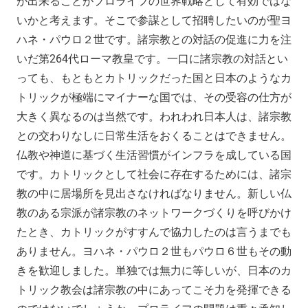
が出来ることがプロライフの世界戦略として有効ではな
いかと考えます。そこで参謀として招聘したいのが聖ヨ
ハネ・パウロ２世です。諸宗教との対話の促進に力を注
いだ第264代ローマ教皇です。一口に諸宗教の対話とい
っても、もともとカトリックだった国と日本のようなカ
トリックが極端にマイナーな国では、その受容の仕方が
大きく異なるのは当然です。われわれ日本人は、諸宗教
との交わりなしに日常生活をおくることはできません。
仏教や神道に基づく生活習慣がインフラを成している国
です。カトリックとして社会に存在するためには、諸宗
教の中に居場所を見出さなければなりません。新しい仏
教のある宗派が諸宗教のネットワークづくりを呼びかけ
たとき、カトリックがすすんで協力したのは言うまでも
ありません。ヨハネ・パウロ２世もパウロ６世もその動
きを歓迎しました。単独では無力に等しいが、日本のカ
トリック教会は諸宗教の中にあってこそ力を発揮できる