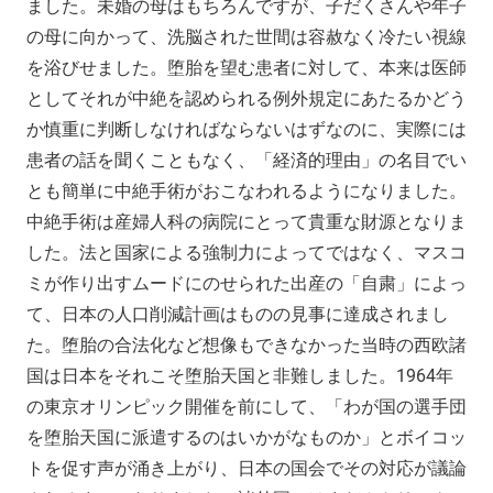
ました。未婚の母はもちろんですが、子だくさんや年子
の母に向かって、洗脳された世間は容赦なく冷たい視線
を浴びせました。堕胎を望む患者に対して、本来は医師
としてそれが中絶を認められる例外規定にあたるかどう
か慎重に判断しなければならないはずなのに、実際には
患者の話を聞くこともなく、「経済的理由」の名目でい
とも簡単に中絶手術がおこなわれるようになりました。
中絶手術は産婦人科の病院にとって貴重な財源となりま
した。法と国家による強制力によってではなく、マスコ
ミが作り出すムードにのせられた出産の「自粛」によっ
て、日本の人口削減計画はものの見事に達成されまし
た。堕胎の合法化など想像もできなかった当時の西欧諸
国は日本をそれこそ堕胎天国と非難しました。1964年
の東京オリンピック開催を前にして、「わが国の選手団
を堕胎天国に派遣するのはいかがなものか」とボイコッ
トを促す声が涌き上がり、日本の国会でその対応が議論