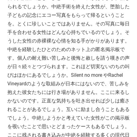
られるでしょうか。中絶手術を終えた女性が、堕胎した
子どもの記念にエコー写真をもらって帰るということ
を。とくに珍しいことではありません。その写真に毎日
手を合わせる女性はどんな心持ちでいるのでしょう。そ
うした女性の赤裸裸な心情を知る手がかりがあります。
中絶を経験したひとのためのネット上の匿名掲示板で
す。個人の耐え難い苦しみと後悔と赦しを請う嘆きの声
が日々続々とつづられます。これほど切実ないのちの叫
びはほかにあるでしょうか。Silent no more やRachel
Vineyardのような取組みが日本にはないので、苦しみを
抱えた彼女たちには行き場がありません。ここに来るし
かないのです。正直な気持ちを吐き出せれば少しは癒さ
れることがあるでしょう。互いに励まし合うこともある
でしょう。中絶しようかと考えていた女性がこの掲示板
を覗いたことで思いとどまったケースもあるでしょう。
ここに残される書き込みが中絶を経験する多くの現代日