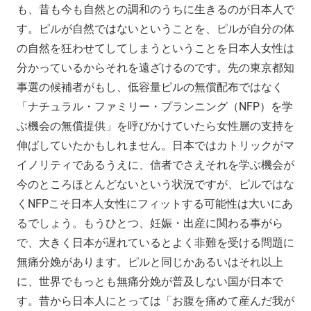
も、昔も今も自然との調和のうちに生きるのが日本人で
す。ピルが自然ではないということを、ピルが自分の体
の自然を狂わせてしてしまうということを日本人女性は
分かっているからそれを遠ざけるのです。先の東京都知
事選の候補者がもし、低容量ピルの無償配布ではなく
「ナチュラル・ファミリー・プランニング（NFP）を学
ぶ機会の無償提供」を呼びかけていたら女性層の支持を
伸ばしていたかもしれません。日本ではカトリックがマ
イノリティであるうえに、信者でさえそれを学ぶ機会が
今のところほとんどないという状況ですが、ピルではな
くNFPこそ日本人女性にフィットする可能性は大いにあ
るでしょう。もうひとつ、妊娠・出産に関わる事がら
で、大きく日本が遅れているとよく非難を受ける問題に
無痛分娩があります。ピルと同じかあるいはそれ以上
に、世界でもっとも無痛分娩が普及しない国が日本で
す。昔から日本人にとっては「お腹を痛めて産んだ我が