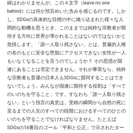
緯はわかりませんが、この４文字（leave no one
behind）には何か預言めいた含みを感じるのです。しか
し、SDGsの具体的な目標の中に織り込まれた様々な人
間的な動機を思うとき、このままでは純粋な宗教者が期
待する方向に世界が導かれることはないのではないかと
危惧します。「誰一人取り残さない」とは、普遍的人権
の名のもとに安全な堕胎にアクセスできない女性が一人
もいなくなることを言うのでしょうか？ その思惑が国
連にあることは否定できません。それが事実なら、純粋
な宗教者も普通の日本人もSDGsに賛同することはでき
ないでしょう。みんなが国連に期待する役割は「すべて
のいのちを守ること」です。すなわち「誰一人取り残さ
ない」という預言の真意は、受精の瞬間から自然の死に
至るまでの人生のすべての段階におけるすべてのひとの
いのちを守ることでなければなりません。たとえば
SDGsの16番目のゴール「平和と公正」で示されたター