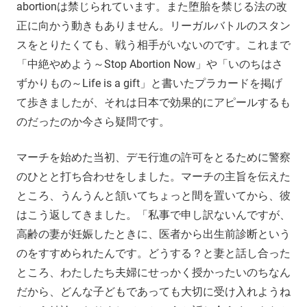
abortionは禁じられています。また堕胎を禁じる法の改
正に向かう動きもありません。リーガルバトルのスタン
スをとりたくても、戦う相手がいないのです。これまで
「中絶やめよう～Stop Abortion Now」や「いのちはさ
ずかりもの～Life is a gift」と書いたプラカードを掲げ
て歩きましたが、それは日本で効果的にアピールするも
のだったのか今さら疑問です。
マーチを始めた当初、デモ行進の許可をとるために警察
のひとと打ち合わせをしました。マーチの主旨を伝えた
ところ、うんうんと頷いてちょっと間を置いてから、彼
はこう返してきました。「私事で申し訳ないんですが、
高齢の妻が妊娠したときに、医者から出生前診断という
のをすすめられたんです。どうする？と妻と話し合った
ところ、わたしたち夫婦にせっかく授かったいのちなん
だから、どんな子どもであっても大切に受け入れようね