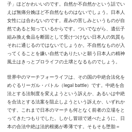
子」ほどかわいいのです。自然か不自然かという話でい
えば無痛分娩ほど不自然なものはないでしょう。日本人
女性には合わないのです。産みの苦しみというものが自
然であると知っているからです。ついでながら、遺伝子
組み換え食品を断固として受けつけない日本人の気質も
それに通じるのではないでしょうか。不自然なものが入
ってくることを嫌い自然でありたいと願う日本人の精神
風土はきっとプロライフの土壌となるものでしょう。
世界中のマーチフォーライフは、その国の中絶合法化を
めぐるリーガル・バトル（legal battle）です。中絶を合
法とする法制度を変えようという訴えか、あるいは中絶
を合法とする法案を阻止しようという訴えか、いずれか
です。これまで日本のマーチも何となく前者の立場をと
ってきたつもりでした。しかし冒頭で述べたように、日
本の合法中絶は法的根拠が希薄です。そもそも堕胎＝