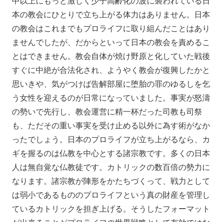
中以上にもっと激しく少子高齢化の波に襲われている日
本の教会にひとりで立ち上がる体力はありません。日本
の教会はこれまでもプロライフに取り組んだことはあり
ませんでしたが、だからといって日本の教会を責めるこ
とはできません。教会自体が焼け野原と化していた戦後
すぐに中絶が合法化され、ようやく教会が復興したかと
思いきや、気がつけば告解部屋に堕胎の罪のゆるしを乞
う女性を迎えるのが日常になっていました。事実が怒濤
の勢いで先行し、教会運営に精一杯だった司教も司祭
も、ただその重い事実を受け止める以外に為す術がなか
ったでしょう。日本のプロライフが立ち上がるなら、カ
ギを握るのは仏教を中心とする諸宗教です。多くの日本
人は無自覚な仏教徒です。カトリックの数百倍の勢力に
なります。諸宗教が陣形をかたちづくって、戦力として
は弱小であるもののプロライフという真の財産を管理し
ているカトリックを担ぎ上げる。そうしたフォーマット