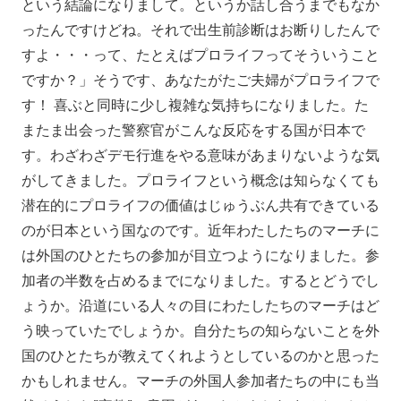
という結論になりまして。というか話し合うまでもなか
ったんですけどね。それで出生前診断はお断りしたんで
すよ・・・って、たとえばプロライフってそういうこと
ですか？」そうです、あなたがたご夫婦がプロライフで
す！ 喜ぶと同時に少し複雑な気持ちになりました。た
またま出会った警察官がこんな反応をする国が日本で
す。わざわざデモ行進をやる意味があまりないような気
がしてきました。プロライフという概念は知らなくても
潜在的にプロライフの価値はじゅうぶん共有できている
のが日本という国なのです。近年わたしたちのマーチに
は外国のひとたちの参加が目立つようになりました。参
加者の半数を占めるまでになりました。するとどうでし
ょうか。沿道にいる人々の目にわたしたちのマーチはど
う映っていたでしょうか。自分たちの知らないことを外
国のひとたちが教えてくれようとしているのかと思った
かもしれません。マーチの外国人参加者たちの中にも当