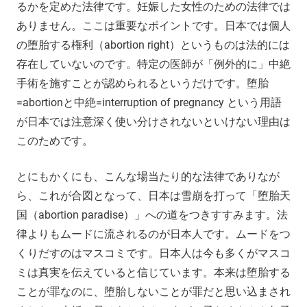
るかを定めた法律です。妊娠した女性のための法律では
ありません。ここは重要なポイントです。日本では個人
の堕胎する権利（abortion right）というものは法的には
存在していないのです。特定の医師が「例外的に」中絶
手術を施すことが認められるというだけです。堕胎
=abortionと中絶=interruption of pregnancy という用語
が日本では注意深く使い分けされないといけない理由は
このためです。
とにもかくにも、こんな場当たり的な法律でありなが
ら、これが合図となって、日本は雪崩を打って「堕胎天
国（abortion paradise）」への道をつきすすみます。法
律よりもムードに流されるのが日本人です。ムードをつ
くりだすのはマスコミです。日本人は今も多くがマスコ
ミは真実を伝えていると信じています。本来は堕胎する
ことが罪なのに、堕胎しないことが罪だと思い込まされ