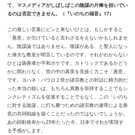
て、マスメディアがしばしばこの陰謀の片棒を担いでい
るのは否定できません。（『いのちの福音』17）
この激しい言葉にピンと来ないひとは、もしかすると
「善意」が欠けていると言わざるをえないかもしれませ
ん。陰謀論ではありません。陰謀がある、と聖人になっ
た偉大な教皇が明言しているのです。それがわからない
ひとは偽善者か平和ボケです。カトリックであるかどう
かに関わりなく、世の中の真実を見抜く力こそ「善意」
です。ヨハネ・パウロ２世が諸宗教との対話に精力的だ
った本当の狙いは、もちろん異教を崇拝することでもシ
ンクレティズムを促進することでもなく、この「いのち
に対する陰謀」に打ち勝つための諸宗教の連帯による善
意の共同戦線を築くことだったのではないでしょうか。
あの回勅発布から25年たった今、日本でそれが実現す
る予感がします。