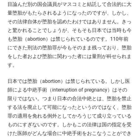
目論んだ別の国会議員がマスコミと結託して合法的に大
量堕胎がもたらされるようになったのですが、しかし、
その法律自体が堕胎を認めたわけではありません。きっ
と驚かれることでしょうが、そもそも日本では当時も今
も堕胎（abortion）は禁じられているのです。110年前
にできた刑法の堕胎罪が今もそのまま残っており、堕胎
をした者および堕胎に関わった者には量刑が科せられま
す。
日本では堕胎（abortion）は禁じられている。しかし医
師による中絶手術（interruption of pregnancy）はその
限りではない。つまり日本の合法中絶とは、堕胎を禁止
する法を廃止して可能になったというのではなく、堕胎
罪の適用を免れる例外としてかろうじて成り立っている
ものにすぎないのです。しかもこの法律は国の指定を受
けた医師がどんな場合に中絶手術をおこなうことができ