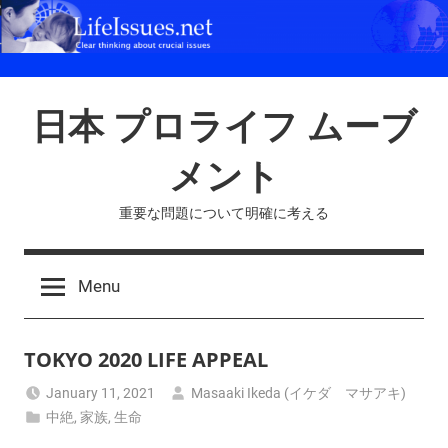
Skip
to
content
日本 プロライフ ムーブ
メント
重要な問題について明確に考える
Menu
TOKYO 2020 LIFE APPEAL
January 11, 2021
Masaaki Ikeda (イケダ マサアキ)
中絶
,
家族
,
生命