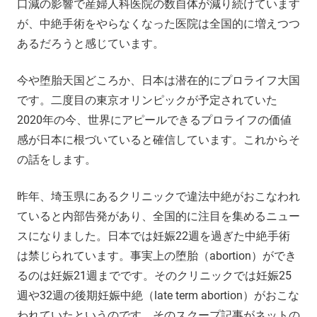
口減の影響で産婦人科医院の数自体が減り続けています
が、中絶手術をやらなくなった医院は全国的に増えつつ
あるだろうと感じています。
今や堕胎天国どころか、日本は潜在的にプロライフ大国
です。二度目の東京オリンピックが予定されていた
2020年の今、世界にアピールできるプロライフの価値
感が日本に根づいていると確信しています。これからそ
の話をします。
昨年、埼玉県にあるクリニックで違法中絶がおこなわれ
ていると内部告発があり、全国的に注目を集めるニュー
スになりました。日本では妊娠22週を過ぎた中絶手術
は禁じられています。事実上の堕胎（abortion）ができ
るのは妊娠21週までです。そのクリニックでは妊娠25
週や32週の後期妊娠中絶（late term abortion）がおこな
われていたというのです。そのスクープ記事がネットの