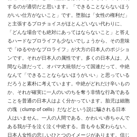
するのが適切だと思います。「できることならないほう
がいい仕方がないこと」です。堕胎は「女性の権利だ」
と主張するプロチョイスがほとんどいない代わりに、
「どんな場合でも絶対にあってはならないこと」と答え
るハードなプロライフも少ないでしょうから、その意味
で「ゆるやかなプロライフ」が大方の日本人のポジショ
ンです。それが日本人の属性です。多くの日本人は、人
間なら誰だって、オバマ大統領だって国連だって、中絶
なんて「できることならないほうがいい」と思っている
だろうと素朴に考えています。中絶がどれだけ辛いもの
か、それが確実に一人のいのちを奪う非情な行為である
ことを普通の日本人はよく分かっています。胎児は細胞
の塊（clump of cells）だなどという説に騙される日本
人はいません。一人の人間である、かわいい赤ちゃんで
ある我が子を泣く泣く中絶する。昔も今も変わらない、
日本人女性の悲しいひとつのイメージがあります。信じ