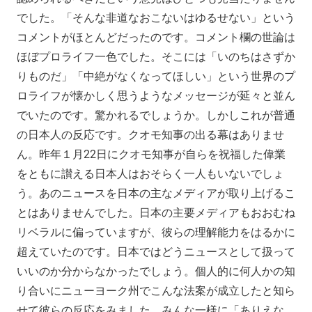
でした。「そんな非道なおこないはゆるせない」という
コメントがほとんどだったのです。コメント欄の世論は
ほぼプロライフ一色でした。そこには「いのちはさずか
りものだ」「中絶がなくなってほしい」という世界のプ
ロライフが懐かしく思うようなメッセージが延々と並ん
でいたのです。驚かれるでしょうか。しかしこれが普通
の日本人の反応です。クオモ知事の出る幕はありませ
ん。昨年１月22日にクオモ知事が自らを祝福した偉業
をともに讃える日本人はおそらく一人もいないでしょ
う。あのニュースを日本の主なメディアが取り上げるこ
とはありませんでした。日本の主要メディアもおおむね
リベラルに偏っていますが、彼らの理解能力をはるかに
超えていたのです。日本ではどうニュースとして扱って
いいのか分からなかったでしょう。個人的に何人かの知
り合いにニューヨーク州でこんな法案が成立したと知ら
せて彼らの反応をみました。みんな一様に「ありえな