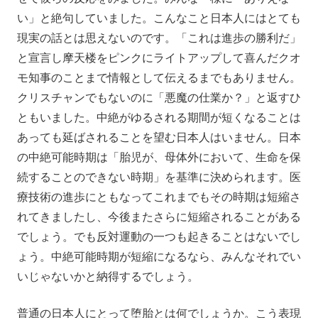
い」と絶句していました。こんなこと日本人にはとても
現実の話とは思えないのです。「これは進歩の勝利だ」
と宣言し摩天楼をピンクにライトアップして喜んだクオ
モ知事のことまで情報として伝えるまでもありません。
クリスチャンでもないのに「悪魔の仕業か？」と返すひ
ともいました。中絶がゆるされる期間が短くなることは
あっても延ばされることを望む日本人はいません。日本
の中絶可能時期は「胎児が、母体外において、生命を保
続することのできない時期」を基準に決められます。医
療技術の進歩にともなってこれまでもその時期は短縮さ
れてきましたし、今後またさらに短縮されることがある
でしょう。でも反対運動の一つも起きることはないでし
ょう。中絶可能時期が短縮になるなら、みんなそれでい
いじゃないかと納得するでしょう。
普通の日本人にとって堕胎とは何でしょうか。こう表現