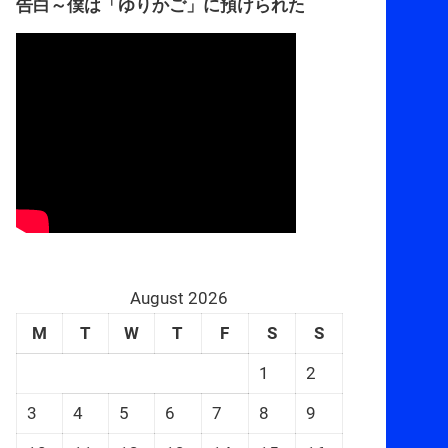
告白～僕は「ゆりかご」に預けられた
August 2026
M
T
W
T
F
S
S
1
2
3
4
5
6
7
8
9