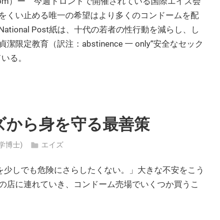
ews.com）ー 今週トロントで開催されている国際エイズ会
をくい止める唯一の希望はより多くのコンドームを配
ional Post紙は、十代の若者の性行動を減らし、し
教育（訳注：abstinence 一 only“安全なセック
ている。
ズから身を守る最善策
医学博士)
エイズ
を少しでも危険にさらしたくない。」大きな不安をこう
の店に連れていき、コンドーム売場でいくつか買うこ