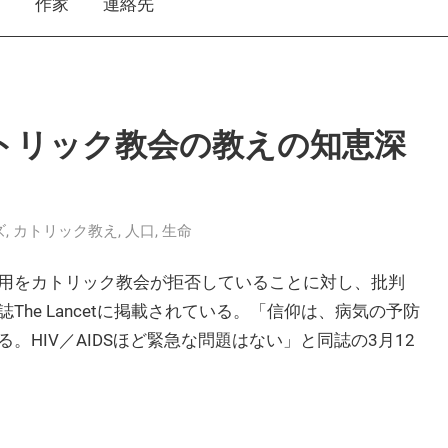
え
作家
連絡先
トリック教会の教えの知恵深
ズ
,
カトリック教え
,
人口
,
生命
用をカトリック教会が拒否していることに対し、批判
he Lancetに掲載されている。「信仰は、病気の予防
HIV／AIDSほど緊急な問題はない」と同誌の3月12