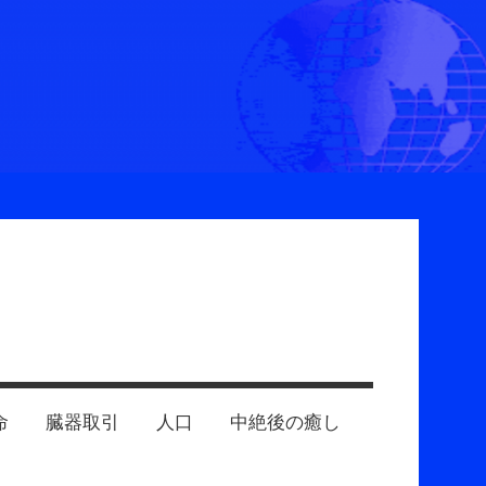
命
臓器取引
人口
中絶後の癒し