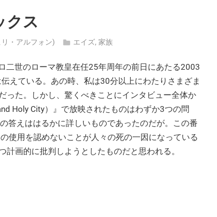
ックス
 (トゥヒリ・アルフォン)
エイズ
,
家族
ロ二世のローマ教皇在任25年周年の前日にあたる2003
は伝えている。あの時、私は30分以上にわたりさまざま
だった。しかし、驚くべきことにインタビュー全体か
d Holy City）』で放映されたものはわずか3つの問
しの答えははるかに詳しいものであったのだが。この番
ドームの使用を認めないことが人々の死の一因になっている
つ計画的に批判しようとしたものだと思われる。