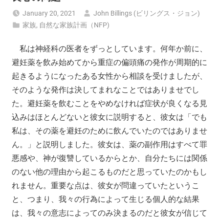
January 20, 2021
John Billings (ビリングス・ジョン)
家族
,
自然な家族計画（NFP)
私は神経科の医者をずっとしています。何年か前に、
避妊薬を飲み始めてから重症の偏頭痛の発作が周期的に
起きるようになったある女性から相談を受けましたが、
そのような発作は決してまれなことではありませでし
た。避妊薬を飲むことをやめなければ症状が良くなる見
込みはほとんどないと彼女に説明すると、彼女は「でも
私は、その薬を避妊のために飲んでいたのではありませ
ん。」と説明しました。彼女は、薬の副作用はすべて罪
悪感や、神が復讐しているからとか、自分たちには関係
のない他の理由から起こるものだと思っていたのかもし
れません。重要な点は、彼女が問違っていたというこ
と、つまり、我々の行為によって生じる個人的な結果
は、我々の意志によってのみ決まるのだと彼女が信じて