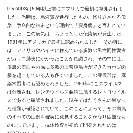
HIV⁄AIDSは50年以上前にアフリカで最初に発見されま
した。当時は、悪液質が進行したもの、繰り返される伝
染、致命的な結末という理由で「痩身病」と言われてい
ました。この病気は、ちょっとした伝染病が発生した
1981年にアメリカで最初に認められました。その時に
は、アメリカやハイチに住んでいる多数の男性同性愛者
がカリニ肺炎にかかったことが確認され、その中には、
皮膚の表面や内臓に多数の血管腫瘍瘤ができるカポジ肉
腫を起こしている人も多くいました。この症候群は、麻
薬常習者にも認められました。1983年にこのウイルス
は分離され、レンチウイルス亜科に属するレトロウイル
スであると確認されました。現在ではたくさんの異なっ
た種類が確認されていて、このことによって、その病気
のすべての症例を確実に発見することをかなり困難なも
のにしています。抗体検査が初めて開発されたのは