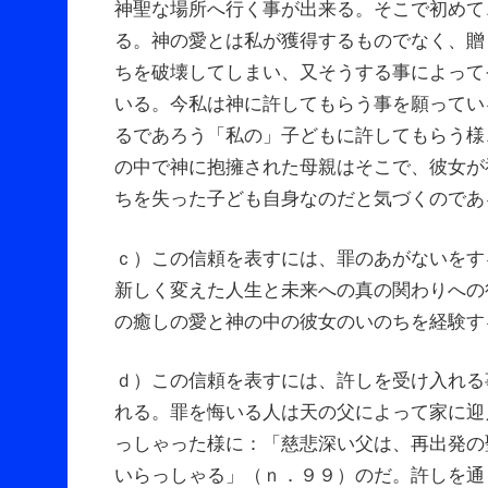
神聖な場所へ行く事が出来る。そこで初めて
る。神の愛とは私が獲得するものでなく、贈
ちを破壊してしまい、又そうする事によって
いる。今私は神に許してもらう事を願ってい
るであろう「私の」子どもに許してもらう様
の中で神に抱擁された母親はそこで、彼女が
ちを失った子ども自身なのだと気づくのであ
ｃ）この信頼を表すには、罪のあがないをす
新しく変えた人生と未来への真の関わりへの
の癒しの愛と神の中の彼女のいのちを経験す
ｄ）この信頼を表すには、許しを受け入れる
れる。罪を悔いる人は天の父によって家に迎
っしゃった様に：「慈悲深い父は、再出発の
いらっしゃる」（ｎ．９９）のだ。許しを通