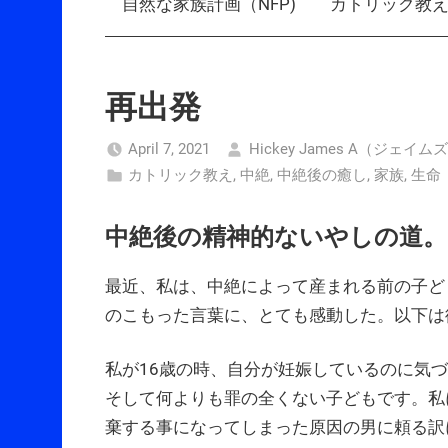
自然な家族計画（NFP)
カトリック教
再出発
April 7, 2021
Hickey James A（ジェイ
カトリック教え
,
中絶
,
中絶後の癒し
,
家族
,
生命
中絶後の精神的ないやしの道。
最近、私は、中絶によって産まれる前の子ど
のこもった言葉に、とても感動した。以下は
私が16歳の時、自分が妊娠しているのに気
そして何よりも罪の全くない子どもです。私
棄する事になってしまった原因の男に頼る訳