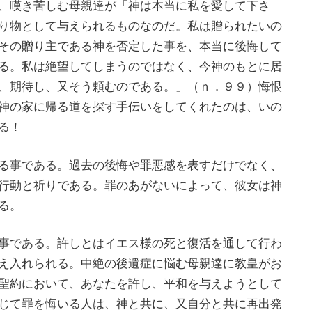
、嘆き苦しむ母親達が「神は本当に私を愛して下さ
り物として与えられるものなのだ。私は贈られたいの
その贈り主である神を否定した事を、本当に後悔して
る。私は絶望してしまうのではなく、今神のもとに居
、期待し、又そう頼むのである。」（ｎ．９９）悔恨
神の家に帰る道を探す手伝いをしてくれたのは、いの
る！
る事である。過去の後悔や罪悪感を表すだけでなく、
行動と祈りである。罪のあがないによって、彼女は神
る。
事である。許しとはイエス様の死と復活を通して行わ
え入れられる。中絶の後遺症に悩む母親達に教皇がお
聖約において、あなたを許し、平和を与えようとして
じて罪を悔いる人は、神と共に、又自分と共に再出発