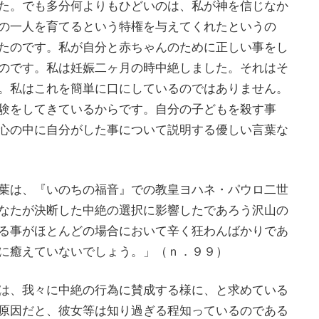
た。でも多分何よりもひどいのは、私が神を信じなか
の一人を育てるという特権を与えてくれたというの
たのです。私が自分と赤ちゃんのために正しい事をし
のです。私は妊娠二ヶ月の時中絶しました。それはそ
。私はこれを簡単に口にしているのではありません。
験をしてきているからです。自分の子どもを殺す事
心の中に自分がした事について説明する優しい言葉な
葉は、『いのちの福音』での教皇ヨハネ・パウロ二世
なたが決断した中絶の選択に影響したであろう沢山の
る事がほとんどの場合において辛く狂わんばかりであ
に癒えていないでしょう。」（ｎ．９９）
は、我々に中絶の行為に賛成する様に、と求めている
原因だと、彼女等は知り過ぎる程知っているのである