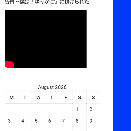
告白～僕は「ゆりかご」に預けられた
August 2026
M
T
W
T
F
S
S
1
2
3
4
5
6
7
8
9