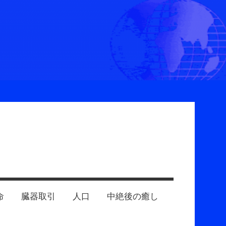
命
臓器取引
人口
中絶後の癒し