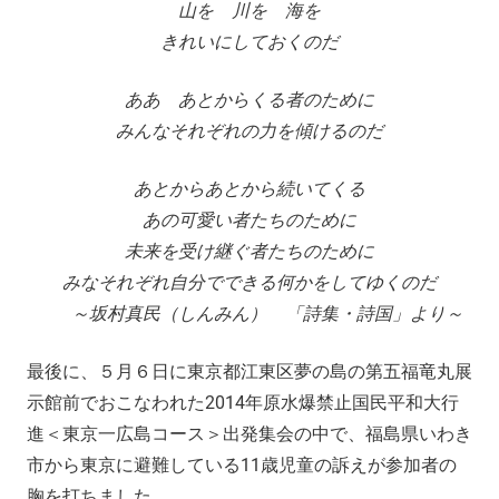
山を 川を 海を
きれいにしておくのだ
ああ あとからくる者のために
みんなそれぞれの力を傾けるのだ
あとからあとから続いてくる
あの可愛い者たちのために
未来を受け継ぐ者たちのために
みなそれぞれ自分でできる何かをしてゆくのだ
～坂村真民
（しんみん
） 「詩集・詩国」より～
最後に、５月６日に東京都江東区夢の島の第五福竜丸展
示館前でおこなわれた2014年原水爆禁止国民平和大行
進＜東京一広島コース＞出発集会の中で、福島県いわき
市から東京に避難している11歳児童の訴えが参加者の
胸を打ちました。