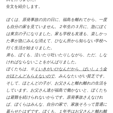
全文を紹介します。
ぼくは、原発事故の次の日に、福島を離れてから、一度
も自分の家を見ていません。２年生の３月に、急にぼく
は東京の子になりました。家も学校も友達も、楽しかっ
た事が急にみんな消えて、ひなん所から知らない学校へ
行く生活が始まりました。
弟も、ぼくも、泣いたり吐いたりしながら、ただ、しな
ければならないことをがんばりました。
ぼくたちは、※
くいきがいひなんだから、ばいしょう金
がほとんどもらえないので
、みんなたいがい貧乏です。
そして、ほとんどの子が、お父さんと離れ離れの生活を
しています。お父さん達が福島で働かないと、ぼくたち
は避難を続けられないからです。原発事故さえなけれ
ば、ぼくらはみんな、自分の家で、家族そろって普通に
暮らせたはずです。ぼくも、１年半はお父さんと離れ離