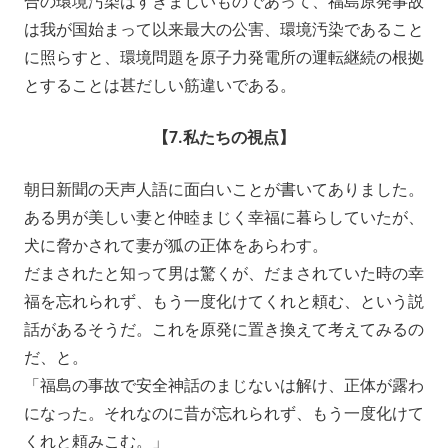
合の環境汚染はすきまじいものであって、福島原発事故
は我が国始まって以来最大の公害、環境汚染であること
に照らすと、環境問題を原子力発電所の運転継続の根拠
とすることは甚だしい筋違いである。
【7.私たちの視点】
朝日新聞の天声人語に面白いことが書いてありました。
ある男が美しい妻と仲睦まじく幸福に暮らしていたが、
犬に脅かされて妻が狐の正体をあらわす。
だまされたと知って男は驚くが、だまされていた時の幸
福を忘れられず、もう一度化けてくれと頼む、という説
話があるそうだ。これを原発に置き換えて考えてみるの
だ、と。
「福島の事故で安全神話のまじないは解け、正体が露わ
になった。それなのに昔が忘れられず、もう一度化けて
くれと頼みこむ。」