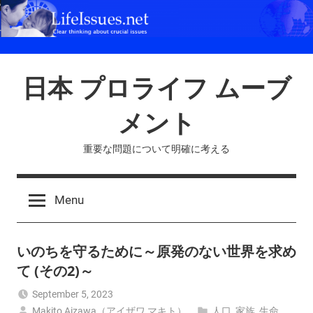
Skip
to
content
日本 プロライフ ムーブ
メント
重要な問題について明確に考える
Menu
いのちを守るために～原発のない世界を求め
て (その2)～
September 5, 2023
Makito Aizawa（アイザワ マキト）
人口
,
家族
,
生命