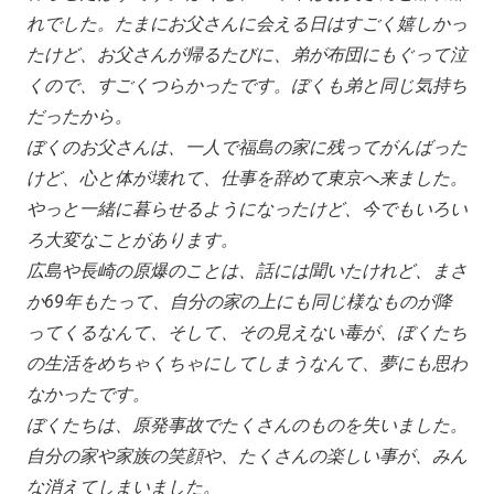
れでした。たまにお父さんに会える日はすごく嬉しかっ
たけど、お父さんが帰るたびに、弟が布団にもぐって泣
くので、すごくつらかったです。ぼくも弟と同じ気持ち
だったから。
ぼくのお父さんは、一人で福島の家に残ってがんばった
けど、心と体が壊れて、仕事を辞めて東京へ来ました。
やっと一緒に暮らせるようになったけど、今でもいろい
ろ大変なことがあります。
広島や長崎の原爆のことは、話には聞いたけれど、まさ
か69年もたって、自分の家の上にも同じ様なものが降
ってくるなんて、そして、その見えない毒が、ぼくたち
の生活をめちゃくちゃにしてしまうなんて、夢にも思わ
なかったです。
ぼくたちは、原発事故でたくさんのものを失いました。
自分の家や家族の笑顔や、たくさんの楽しい事が、みん
な消えてしまいました。