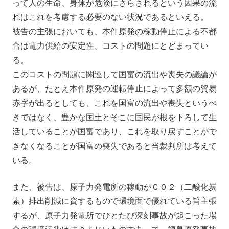
って人の生命、身体が危険にさらされるという因果の流
れはこれを考慮する必要のない状況であるといえる。
被告の主張においても、本件原発の稼動停止による不都
合は電力供給の安定性、コストの問題にとどまってい
る。
このコストの問題に関連して国富の流出や喪失の議論が
あるが、たとえ本件原発の運転停止によって多額の貿易
赤字が出るとしても、これを国富の流出や喪失というべ
きではなく、豊かな国土とそこに国民が根を下ろして生
活していることが国富であり、これを取り戻すことがで
きなくなることが国富の喪失であると当裁判所は考えて
いる。
また、被告は、原子力発電所の稼動がＣ０２（二酸化炭
素）排出削減に資するもので環境面で優れている旨主張
するが、原子力発電所でひとたび深刻事故が起こった場