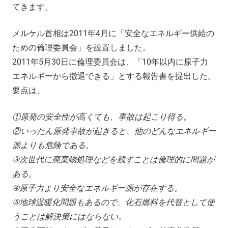
てきます。
メルケル首相は2011年4月に「安全なエネルギー供給の
ための倫理委員会」を設置しました。
2011年5月30日に倫理委員会は、「10年以内に原子力
エネルギーから撤退できる」とする報告書を提出した。
要点は、
①
原発の安全性が高くても、事故は起こり得る。
②
いったん原発事故が起きると、他のどんなエネルギー
源よりも危険である。
③
次世代に廃棄物処理などを残すことは倫理的に問題が
ある。
④
原子力より安全なエネルギー源が存在する。
⑤
地球温暖化問題もあるので、化石燃料を代替として使
うことは解決策にはならない。