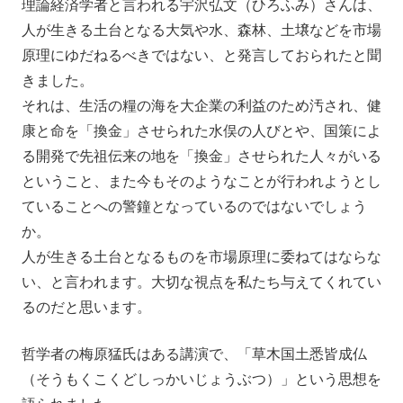
理論経済学者と言われる宇沢弘文（ひろふみ）さんは、
人が生きる土台となる大気や水、森林、土壌などを市場
原理にゆだねるべきではない、と発言しておられたと聞
きました。
それは、生活の糧の海を大企業の利益のため汚され、健
康と命を「換金」させられた水俣の人びとや、国策によ
る開発で先祖伝来の地を「換金」させられた人々がいる
ということ、また今もそのようなことが行われようとし
ていることへの警鐘となっているのではないでしょう
か。
人が生きる土台となるものを市場原理に委ねてはならな
い、と言われます。大切な視点を私たち与えてくれてい
るのだと思います。
哲学者の梅原猛氏はある講演で、「草木国土悉皆成仏
（そうもくこくどしっかいじょうぶつ）」という思想を