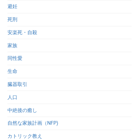
避妊
死刑
安楽死・自殺
家族
同性愛
生命
臓器取引
人口
中絶後の癒し
自然な家族計画（NFP)
カトリック教え