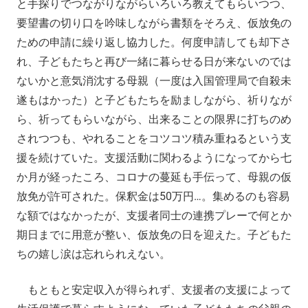
と手探りでつながりながらいろいろ教えてもらいつつ、
要望書の切り口を吟味しながら書類をそろえ、仮放免の
ための申請に繰り返し協力した。何度申請しても却下さ
れ、子どもたちと再び一緒に暮らせる日が来ないのでは
ないかと意気消沈する母親（一度は入国管理局で自殺未
遂もはかった）と子どもたちを励ましながら、祈りなが
ら、祈ってもらいながら、出来ることの限界に打ちのめ
されつつも、やれることをコツコツ積み重ねるという支
援を続けていた。支援活動に関わるようになってから七
か月が経ったころ、コロナの蔓延も手伝って、母親の仮
放免が許可された。保釈金は50万円…。集めるのも容易
な額ではなかったが、支援者同士の連携プレーで何とか
期日までに用意が整い、仮放免の日を迎えた。子どもた
ちの嬉し涙は忘れられえない。
もともと安定収入が得られず、支援者の支援によって