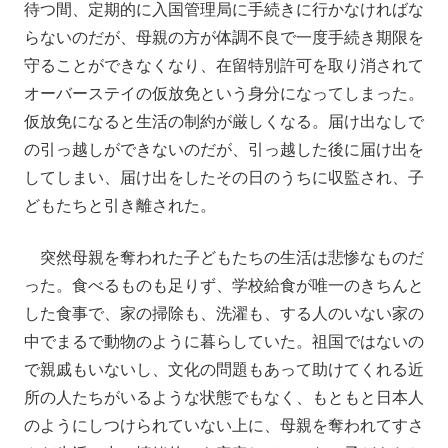
待つ間、定期的に入国管理局に手続きに行かなければな
らないのだが、母親の方が体調不良で一度手続き期限を
守ることができなくなり、在留特別許可を取り消されて
オーバーステイの仮放免という身分になってしまった。
仮放免になると生活の制約が厳しくなる。届け出なしで
の引っ越しができないのだが、引っ越した後に届け出を
してしまい、届け出をしたその日のうちに収監され、子
どもたちと引き離された。
突然母親を奪われた子どもたちの生活は悲惨なものだ
った。食べるものも足りず、学校給食が唯一のきちんと
した食事で、家の掃除も、洗濯も、する人のいない家の
中でまるで動物のように暮らしていた。祖国ではないの
で親戚もいないし、文化の問題もあって助けてくれる近
所の人たちがいるような状態でもなく、もともと日本人
のようにしつけられていない上に、母親を奪われてすさ