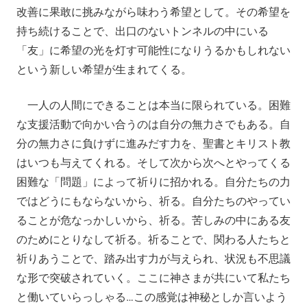
改善に果敢に挑みながら味わう希望として。その希望を
持ち続けることで、出口のないトンネルの中にいる
「友」に希望の光を灯す可能性になりうるかもしれない
という新しい希望が生まれてくる。
一人の人間にできることは本当に限られている。困難
な支援活動で向かい合うのは自分の無力さでもある。自
分の無力さに負けずに進みだす力を、聖書とキリスト教
はいつも与えてくれる。そして次から次へとやってくる
困難な「問題」によって祈りに招かれる。自分たちの力
ではどうにもならないから、祈る。自分たちのやってい
ることが危なっかしいから、祈る。苦しみの中にある友
のためにとりなして祈る。祈ることで、関わる人たちと
祈りあうことで、踏み出す力が与えられ、状況も不思議
な形で突破されていく。ここに神さまが共にいて私たち
と働いていらっしゃる…この感覚は神秘としか言いよう