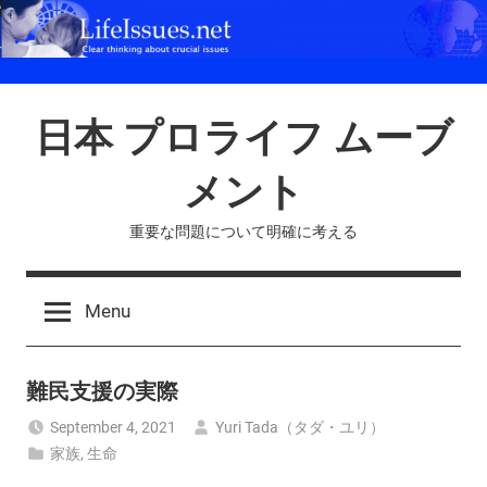
Skip
to
content
日本 プロライフ ムーブ
メント
重要な問題について明確に考える
Menu
難民支援の実際
September 4, 2021
Yuri Tada（タダ・ユリ）
家族
,
生命