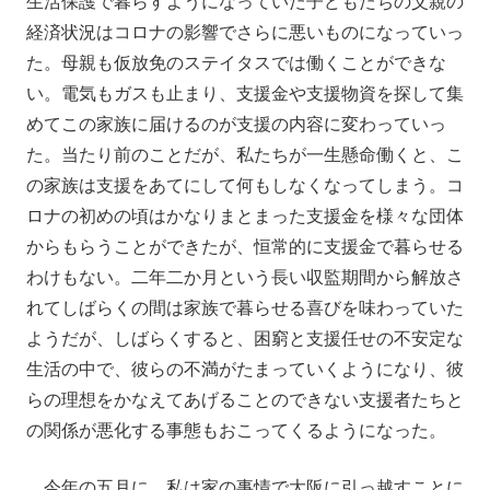
生活保護で暮らすようになっていた子どもたちの父親の
経済状況はコロナの影響でさらに悪いものになっていっ
た。母親も仮放免のステイタスでは働くことができな
い。電気もガスも止まり、支援金や支援物資を探して集
めてこの家族に届けるのが支援の内容に変わっていっ
た。当たり前のことだが、私たちが一生懸命働くと、こ
の家族は支援をあてにして何もしなくなってしまう。コ
ロナの初めの頃はかなりまとまった支援金を様々な団体
からもらうことができたが、恒常的に支援金で暮らせる
わけもない。二年二か月という長い収監期間から解放さ
れてしばらくの間は家族で暮らせる喜びを味わっていた
ようだが、しばらくすると、困窮と支援任せの不安定な
生活の中で、彼らの不満がたまっていくようになり、彼
らの理想をかなえてあげることのできない支援者たちと
の関係が悪化する事態もおこってくるようになった。
今年の五月に、私は家の事情で大阪に引っ越すことに