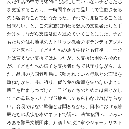
んだ生活の中で情緒的にも安定していいない子どもたち
を支援することも、一時間半かけて品川まで往復させる
のも容易なことではなかった。それでも見捨てることは
出来ない、と、この家族に関わる数人の支援者たちと手
分けをしながら支援活動を進めていくことにした。子ど
もたちの住む地域のカトリック教会のボランティアグル
ープと繋がり、子どもたちの通う学校とも連携し、十分
とは言えない支援ではあったが、又支援は困難を極めた
が、子どもたちの様子を支援者たちで見守りながら、ま
た、品川の入国管理局に収監されている母親との面談を
重ねながら、共に祈り、仮放免の希望を失わないように
親子を励ましつづけた。子どもたちのためには何とかし
てこの母親をふたたび仮放免してもらわなければならな
い。容易ではない準備とは聞きながら、日本における難
民たちの現状を本やネットで調べ、法律を調べ、いろい
ろある難民支援団体、弁護士や政治家やジャーナリスト