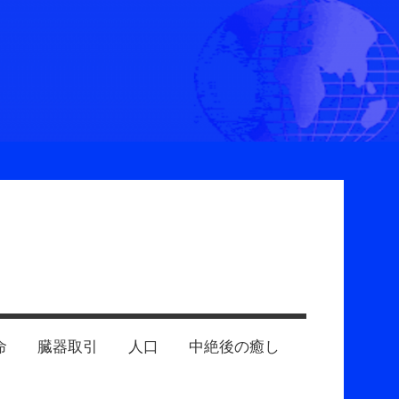
命
臓器取引
人口
中絶後の癒し