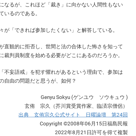
になるが、これほど「裁き」に向かない人間性もない
ているのである。
々が「できれば参加したくない」と解答している。
が直観的に拒否し、世間と法の合体した怖さを知って
に裁判員制度を始める必要がどこにあるのだろうか。
「不妄語戒」を犯す懼れがあるという理由で、参加は
の自由の問題だと思うが、如何？
Genyu Sokyu (ゲンユウ ソウキュウ )
玄侑 宗久（芥川賞受賞作家、臨済宗僧侶）
出典 玄侑宗久公式サイト 日曜論壇 第24回
Copyright ©2008年06月15日福島民報
2022年8月21日許可を得て複製