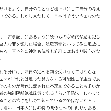
裁けるよう、自分のことなど棚上げにして自分の考え
中である。しかし果たして、日本はそういう国なのだ
は「古事記」にあるように幾つもの宗教的禁忌を犯し
重大な罪を犯した場合、波羅夷罪といって教団追放に
ある。基本的に神道も仏教も処罰にはあまり関心がな
。
れる分には、法律の定める罰を受けなくてはならな
世間がそれとは違った見方をする可能性こそ重要であ
そのものが時代に流された不定見であることも多いか
者の強制隔離絶滅政策である「らい予防法」しかりで
ることの怖さを肌身で知っているのではないだろう
は違い、日本人には独特の関係性への目配りがある。