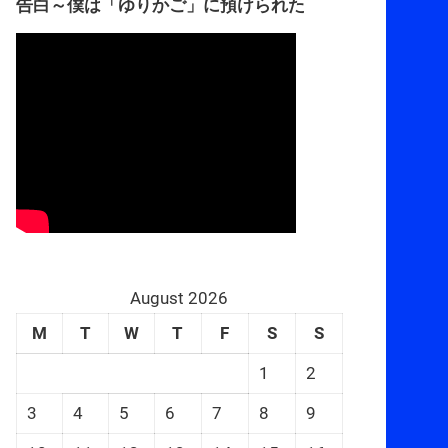
告白～僕は「ゆりかご」に預けられた
August 2026
M
T
W
T
F
S
S
1
2
3
4
5
6
7
8
9