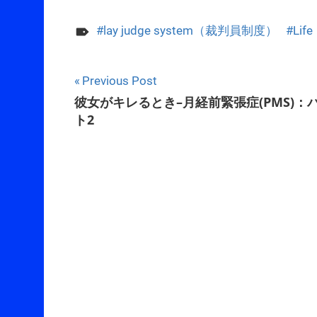
lay judge system（裁判員制度）
Life
Post
Previous Post
彼女がキレるとき–月経前緊張症(PMS)：
navigation
ト2