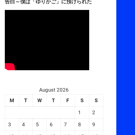
告白～僕は「ゆりかご」に預けられた
August 2026
M
T
W
T
F
S
S
1
2
3
4
5
6
7
8
9