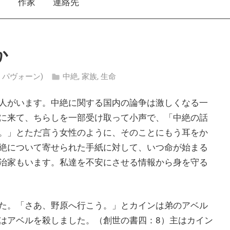
え
作家
連絡先
か
ンク・パヴォーン)
中絶
,
家族
,
生命
人がいます。中絶に関する国内の論争は激しくなる一
に来て、ちらしを一部受け取って小声で、「中絶の話
。」とただ言う女性のように、そのことにもう耳をか
絶について寄せられた手紙に対して、いつ命が始まる
治家もいます。私達を不安にさせる情報から身を守る
た。「さあ、野原へ行こう。」とカインは弟のアベル
はアベルを殺しました。（創世の書四：8）主はカイン