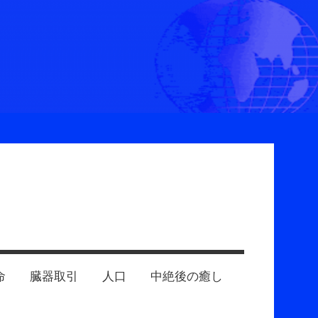
命
臓器取引
人口
中絶後の癒し