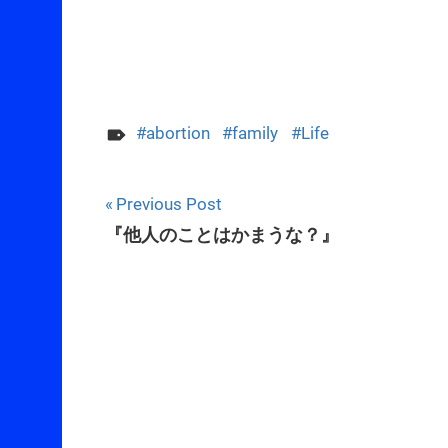
abortion
family
Life
Post
Previous Post
『他人のことはかまうな？』
navigation