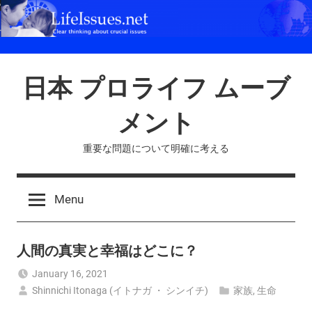
Skip
to
content
日本 プロライフ ムーブ
メント
重要な問題について明確に考える
Menu
人間の真実と幸福はどこに？
January 16, 2021
Shinnichi Itonaga (イトナガ ・ シンイチ)
家族
,
生命