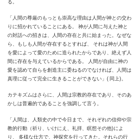
る。
「人間の尊厳のもっとも崇高な理由は人間が神との交わ
りに招かれていることにある。 神が人間に与えた神と
の対話への招きは、人間の存在と共に始まった。なぜな
ら、もしも人間が存在するとすれば、 それは神が人間
を愛によって愛のために造られたからであり、絶えず人
間に存在を与えているからである。 人間が自由に神の
愛を認めて自らを創造主に委ねるのでなければ、人間は
真理に従って完全に生きることができない」( 同上)。
カテキズムはさらに、人間は宗教的存在であり、そのあ
かしは普遍的であることを強調して言う。
「人間は、人類史の中で今日まで、それぞれの信仰や宗
教的行動（祈り、いけにえ、礼拝、瞑想その他)によ
り、 多様な仕方で、神探究を行ってきた。それらの行