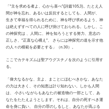
「“主を求める者よ、心から喜べ”(詩篇105,3)。たとえ人
間が神を忘れ、あるいは反抗するとしても、人間が、
生きて幸福を得られるために、神を呼び求めるよう、神
は絶えずすべての人に呼び掛けておられる。しかし、こ
の神探究は 、人間に、神を知ろうとする努力、意志の
正しさ、“正直な心構え”、 さらには神探究の道を示す他
の人々の模範を必要とする」（n.30）。
ここでカテキズムは聖アウグスチノを次のように引用す
る。
「偉大なるかな、主よ、まことにほむべきかな。あなた
の力は大きく、その知恵は計り知れない。しかも人間
は、 小さいながらもあなたの被造物の一部として、あ
なたをたたえようとします。それは、自分の死すべき運
命を身に負い、 自分の罪のしるしと、あなたが高ぶる