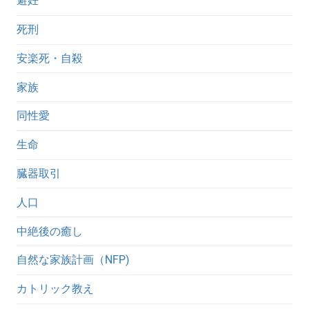
避妊
死刑
安楽死・自殺
家族
同性愛
生命
臓器取引
人口
中絶後の癒し
自然な家族計画（NFP)
カトリック教え