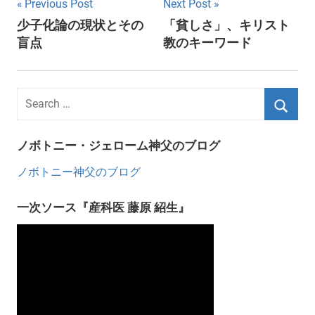
Post
Previous Post
Next Post
少子化論の現状とその
「貧しさ」、キリスト
navigation
盲点
教のキーワード
ノボトニー・ジェローム神父のブログ
ノボトニー神父のブログ
一次ソース『産科医 藤原 紹生』