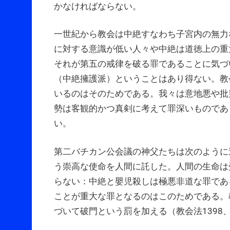
かなければならない。
一世紀から教会は中絶すなわち子宮内の無力
に対する意識が低い人々や中絶は道徳上の重
それが第五の戒律を破る罪であることに気づ
（中絶擁護派）ということはあり得ない。教
いるのはそのためである。我々は意地悪や批
勢は客観的かつ真剣に考えて罪深いものであ
い。
第二バチカン公会議の神父たちは次のように
う崇高な使命を人間に託した。人間の生命は
らない：中絶と嬰児殺しは極悪非道な罪である」
ことが重大な罪となるのはこのためである。
づいて破門という罰を加える（教会法1398、13