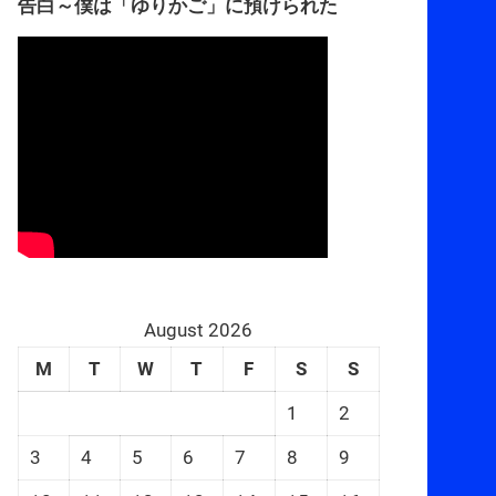
告白～僕は「ゆりかご」に預けられた
August 2026
M
T
W
T
F
S
S
1
2
3
4
5
6
7
8
9