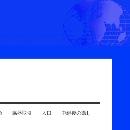
命
臓器取引
人口
中絶後の癒し