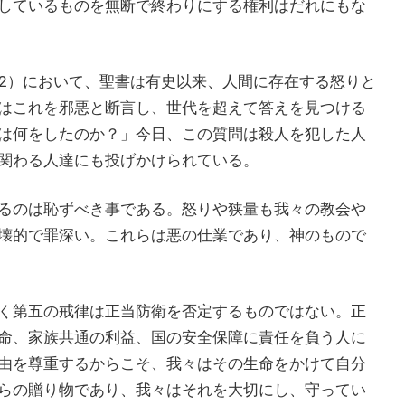
しているものを無断で終わりにする権利はだれにもな
12）において、聖書は有史以来、人間に存在する怒りと
はこれを邪悪と断言し、世代を超えて答えを見つける
は何をしたのか？」今日、この質問は殺人を犯した人
関わる人達にも投げかけられている。
るのは恥ずべき事である。怒りや狭量も我々の教会や
壊的で罪深い。これらは悪の仕業であり、神のもので
く第五の戒律は正当防衛を否定するものではない。正
命、家族共通の利益、国の安全保障に責任を負う人に
由を尊重するからこそ、我々はその生命をかけて自分
らの贈り物であり、我々はそれを大切にし、守ってい