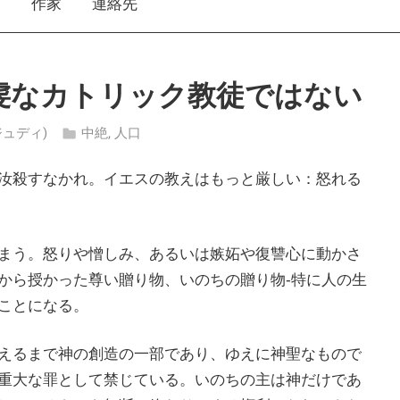
え
作家
連絡先
虔なカトリック教徒ではない
・ジュディ)
中絶
,
人口
汝殺すなかれ。イエスの教えはもっと厳しい：怒れる
まう。怒りや憎しみ、あるいは嫉妬や復讐心に動かさ
から授かった尊い贈り物、いのちの贈り物‐特に人の生
ことになる。
えるまで神の創造の一部であり、ゆえに神聖なもので
重大な罪として禁じている。いのちの主は神だけであ