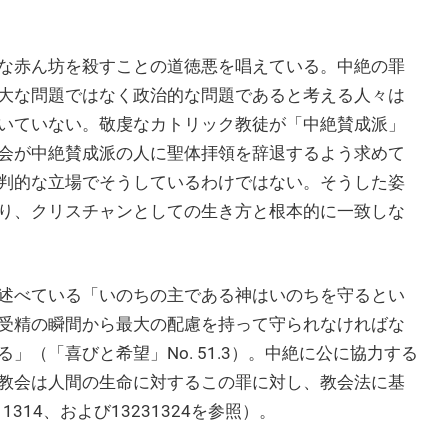
な赤ん坊を殺すことの道徳悪を唱えている。中絶の罪
大な問題ではなく政治的な問題であると考える人々は
いていない。敬虔なカトリック教徒が「中絶賛成派」
会が中絶賛成派の人に聖体拝領を辞退するよう求めて
判的な立場でそうしているわけではない。そうした姿
り、クリスチャンとしての生き方と根本的に一致しな
述べている「いのちの主である神はいのちを守るとい
受精の瞬間から最大の配慮を持って守られなければな
（「喜びと希望」No. 51.3）。中絶に公に協力する
教会は人間の生命に対するこの罪に対し、教会法に基
14、および13231324を参照）。