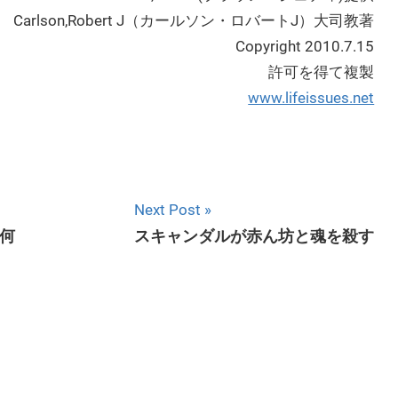
Carlson,Robert J（カールソン・ロバートJ）大司教著
Copyright 2010.7.15
許可を得て複製
www.lifeissues.net
Next Post
何
スキャンダルが赤ん坊と魂を殺す