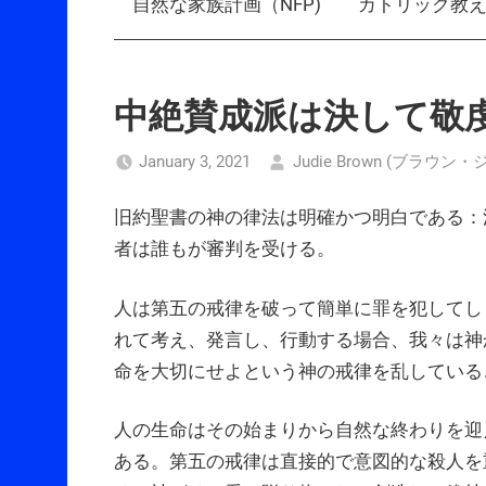
自然な家族計画（NFP)
カトリック教
中絶賛成派は決して敬
January 3, 2021
Judie Brown (ブラウン
旧約聖書の神の律法は明確かつ明白である：
者は誰もが審判を受ける。
人は第五の戒律を破って簡単に罪を犯してし
れて考え、発言し、行動する場合、我々は神
命を大切にせよという神の戒律を乱している
人の生命はその始まりから自然な終わりを迎
ある。第五の戒律は直接的で意図的な殺人を