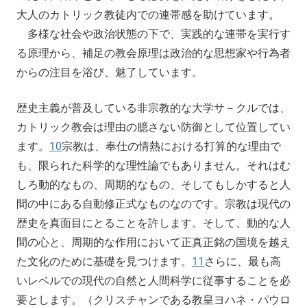
大人のカトリック教徒内での連帯感を助けています。
多様な社会や政治状態の下で、実践的な連帯を実行す
る原理から、補足の教会原理は政治的な思想家や行為者
からの注目を浴び、魅了しています。
歴史主義が普及している非宗教的な大学サ－クルでは、
カトリック教会は理由の臆さない防御として位置してい
ます。
10
宗教は、奉仕の情熱における打算的な理由で
も、限られた科学的な理性論でもありません。それはむ
しろ動的なもの、周期的なもの、そしてもしかすると人
間の中にある自動修正式なものなのです。宗教は現代の
歴史を真面目にとることを許します。そして、動的な人
間の心と、周期的な作用において正真正銘の国境を越え
た文化のために基礎を見つけます。
11
さらに、最も高
いレベルでの現代の自然と人間科学に従事することを必
要とします。（クリスチャンである教皇ヨハネ・パウロ