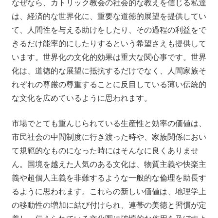
なぜなら、カトリック教会の社会的な教えを信じる私達
は、経済的な世界化に、重要な道徳的展望を提供してい
て、人間性を与える助けをしたり、その過程の利益をで
きるだけ能率的にしたりするという希望さえも提供して
います。世界化の文化的効果は重大な関心事です。世界
化は、道徳的な展望に抵抗するだけでなく、人間家族そ
れぞれの尊厳の尊重することに反目している薄い伝統的
な文化を広めているように思われます。
市場でとても重んじられている生産性と効率の価値は、
市民社会の中間制度に行き渡った時や、家族関係におい
て規範的なものになった時にはそんなに良くありませ
ん。国境を越えた人気のある文化は、物質主義や快楽主
義や超個人主義を非難するような一般的な倫理を助長す
るように思われます。これらの新しい価値は、地理学上
の移動性の増加に結び付けられ、連帯の美徳と習慣が定