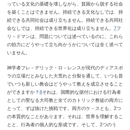
っている文化の基礎を壊しながら、貧困から脱する社会
を築くことはできません。持続できる文化なしでは、持
続できる共同社会は成り立ちません。持続できる共同社
会なしでは、持続できる世界化は成り立ちません。
7
フ
リ－ドマンは、問題については述べているのに、これら
の効力にどうやって立ち向かうかについては全く述べて
いません。
神学者フレ－デリック・ロ－レンスが現代のディアスポ
ラの立場だとみなした大荒れと分裂を通して、いつも昔
でいつも新しい教会はどうやって教えを成立させること
ができますか？
8
それは、国際的な据付における行為者
としての聖なる大司教と全てのカトリック教徒の両方に
とって、ずば抜けた挑戦です。両方のケ－スとも、2つ
の本質的なことがあります。それは、世界を理解するこ
とと、行為者の個人的な形成です。そして、2つのう