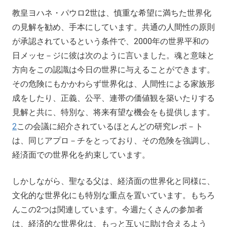
教皇ヨハネ・パウロ2世は、慎重な希望に満ちた世界化
の見解を勧め、手本にしています。共通の人間性の原則
が承認されているという条件で、2000年の世界平和の
日メッセ－ジに彼は次のように言いました。魂と意味と
方向をこの認識は今日の世界に与えることができます。
その危険にもかかわらず世界化は、人間性による家族形
成をしたり、正義、公平、連帯の価値観を築いたりする
見解と共に、特別な、将来有望な機会をも提供します。
2
この会議に紹介されているほとんどの研究レポ－ト
は、同じアプロ－チをとっており、その危険を強調し、
経済面での世界化を約束しています。
しかしながら、聖なる父は、経済面の世界化と同様に、
文化的な世界化にも特別な重点を置いています。もちろ
んこの2つは関連しています。今週たくさんの参加者
は、経済的な世界化は、もっと互いに助け合えるよう