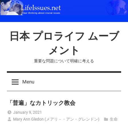
Skip
to
content
日本 プロライフ ムーブ
メント
重要な問題について明確に考える
Menu
「普遍」なカトリック教会
January 9, 2021
Mary Ann Gledon (メアリ－・アン・グレンドン)
生命