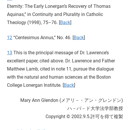
Eternity: The Early Lonergan’s Recovery of Thomas
Aquinas,” in Continuity and Plurality in Catholic
Theology (1998), 75–76. [
Back
]
12
“Centesimus Annus,” No. 46. [
Back
]
13
This is the principal message of Dr. Lawrence’s
excellent paper, cited above. Dr. Lawrence and Father
Matthew Lamb, cited in note 11, pursue the dialogue
with the natural and human sciences at the Boston
College Lonergan Institute. [
Back
]
Mary Ann Glendon (メアリ－・アン・グレンドン)
ハ－バ－ド大学法学部教授
Copyright © 2002.9.5.許可を得て複製