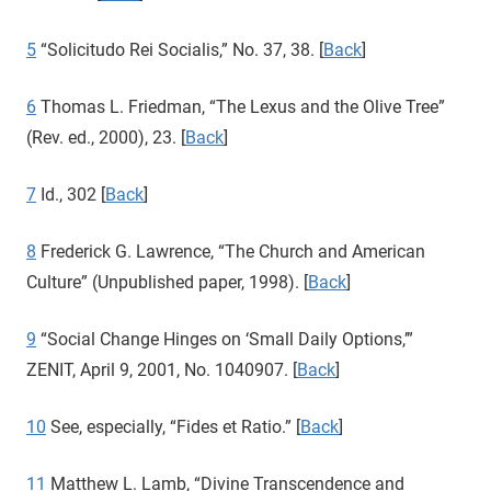
5
“Solicitudo Rei Socialis,” No. 37, 38. [
Back
]
6
Thomas L. Friedman, “The Lexus and the Olive Tree”
(Rev. ed., 2000), 23. [
Back
]
7
Id., 302 [
Back
]
8
Frederick G. Lawrence, “The Church and American
Culture” (Unpublished paper, 1998). [
Back
]
9
“Social Change Hinges on ‘Small Daily Options,’”
ZENIT, April 9, 2001, No. 1040907. [
Back
]
10
See, especially, “Fides et Ratio.” [
Back
]
11
Matthew L. Lamb, “Divine Transcendence and