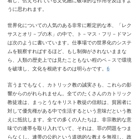
着し、伝えられている文化圏に破壊的な作用を及ぼすよ
うに思われます。
世界化についての人気のある非常に断定的な本、「レク
サスとオリ－ブの木」の中で、ト－マス・フリ－ドマン
は次のように書いています。仕事場での世界化のシステ
ムを観察すればするほど、もし制御がされないままな
ら、人類の歴史上では見たこともない程のペ－スで環境
を破壊し、文化を根絶するのは明らかです。
6
言うまでもなく、カトリック教の誠実さも、これらの影
響からのがれられません。全てのたくさんのカトリック
教徒達は、まっとうなキリスト教徒の信頼は、貧困者に
対して優先権がある中で生活するという意味だという教
えに抵抗します。全ての多くの人たちは、非宗教的な意
味での連帯を取り入れていて、それは、罪の問題をつま
らなくし、連帯の公約という道徳的な教えを無視し、政