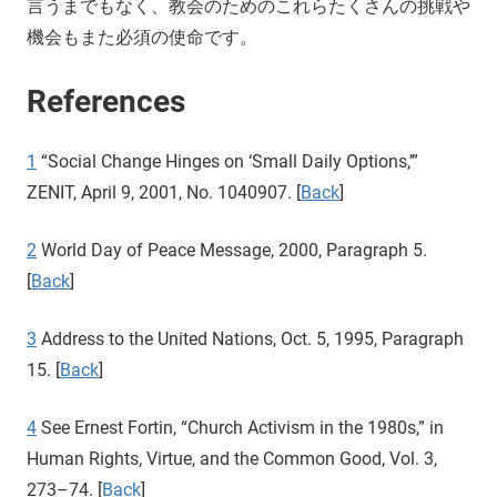
言うまでもなく、教会のためのこれらたくさんの挑戦や
機会もまた必須の使命です。
References
1
“Social Change Hinges on ‘Small Daily Options,’”
ZENIT, April 9, 2001, No. 1040907. [
Back
]
2
World Day of Peace Message, 2000, Paragraph 5.
[
Back
]
3
Address to the United Nations, Oct. 5, 1995, Paragraph
15. [
Back
]
4
See Ernest Fortin, “Church Activism in the 1980s,” in
Human Rights, Virtue, and the Common Good, Vol. 3,
273–74. [
Back
]