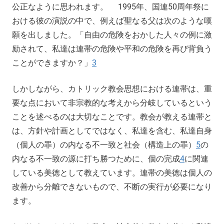
公正なように思われます。 1995年、国連50周年祭に
おける彼の演説の中で、例えば聖なる父は次のような嘆
願を出しました。「自由の危険をおかした人々の例に激
励されて、私達は連帯の危険や平和の危険を再び背負う
ことができますか？」
3
しかしながら、カトリック教会思想における連帯は、重
要な点において非宗教的な考えから分岐しているという
ことを述べるのは大切なことです。教会が教える連帯と
は、方針や計画としてではなく、私達を含む、私達自身
（個人の罪）の内なる不一致と社会（構造上の罪）
5
の
内なる不一致の源に打ち勝つために、個の完成
4
に関連
している美徳として教えています。連帯の美徳は個人の
改善から分離できないもので、不断の実行が必要になり
ます。