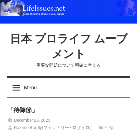
Skip
to
content
日本 プロライフ ムーブ
メント
重要な問題について明確に考える
Menu
「待降節」
December 26, 2023
Rozairo Bradly(ブラッドリー • ロザイロ）
生命