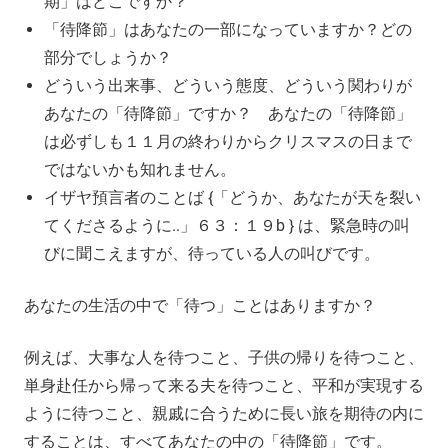
期」はどこですか？
「待降節」はあなたの一部になっていますか？どの
部分でしょうか？
どういう出来事、どういう態度、どういう関わりが
あなたの「待降節」ですか？ あなたの「待降節」
は必ずしも１１月の終わりからクリスマスの日まで
ではないかも知れません。
イザヤ預言者のことば {「どうか、あなたが天を裂い
てくださるように..」６３：１９b } は、緊急時の叫
びに聞こえますが、待っている人の叫びです。
あなたの生活の中で「待つ」ことはありますか？
例えば、大事な人を待つこと、子供の帰りを待つこと、
単身赴任から帰って来る夫を待つこと、平和が実現する
ように待つこと、親戚に合うために長い旅を期待の内に
することは、すべてあなたの中の「待降節」です。