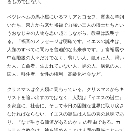
るものではない。
ベツレヘムの馬小屋にいるマリアとヨセフ、質素な羊飼
いたち、東方から来た裕福で力強い三人の博士たちとい
うおなじみの人物を思い起こしながら、教皇は説明す
る。「福音のメッセージは明確です。イエスの誕生は、
人類のすべてに関わる普遍的な出来事です。」富裕層や
中産階級の人々だけでなく、貧しい人、飢えた人、渇い
た人、亡命者、生まれていない人、裸の人、病気の人、
囚人、移住者、女性の権利、高齢化社会など。
クリスマスは全人類に関わっている。クリスマスからキ
リストを追い出すのではなく、人類は『イエスの誕生』
を家庭に、社会に、そして今日の困難な世界に取り戻さ
なければならない。イエスの誕生は人生の真の意味であ
り、『なぜ生きる価値があるのか 』の理由である。カ
トリック教会は、神を認めることは人間の尊厳にとって