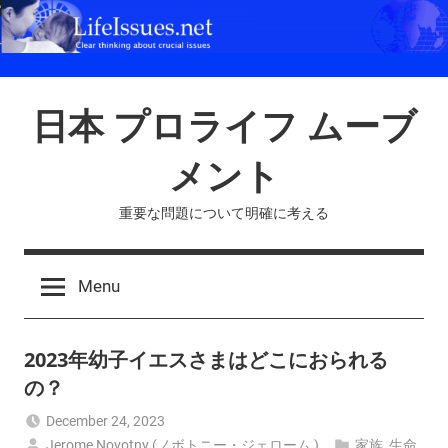
Skip
to
content
日本 プロライフ ムーブ
メント
重要な問題について明確に考える
Menu
2023年幼子イエスさまはどこにおられる
の？
December 24, 2023
Jerome Novotny (ノボトニー・ジェローム )
家族
,
生命