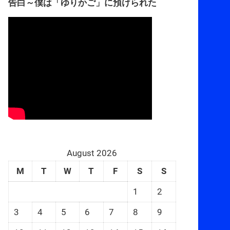
告白～僕は「ゆりかご」に預けられた
August 2026
M
T
W
T
F
S
S
1
2
3
4
5
6
7
8
9