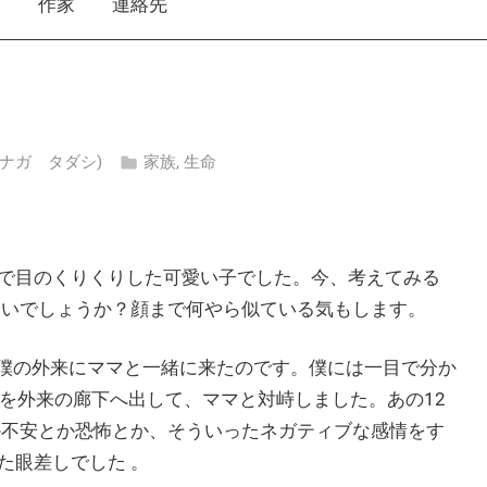
え
作家
連絡先
(マツナガ タダシ)
家族
,
生命
で目のくりくりした可愛い子でした。今、考えてみる
ないでしょうか？顔まで何やら似ている気もします。
僕の外来にママと一緒に来たのです。僕には一目で分か
んを外来の廊下へ出して、ママと対峙しました。あの12
か不安とか恐怖とか、そういったネガティブな感情をす
た眼差しでした 。