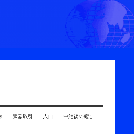
命
臓器取引
人口
中絶後の癒し