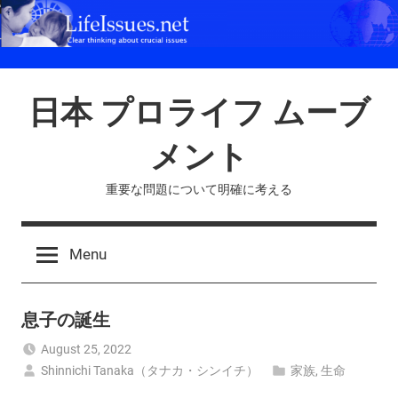
Skip
to
content
日本 プロライフ ムーブ
メント
重要な問題について明確に考える
Menu
息子の誕生
August 25, 2022
Shinnichi Tanaka（タナカ・シンイチ）
家族
,
生命