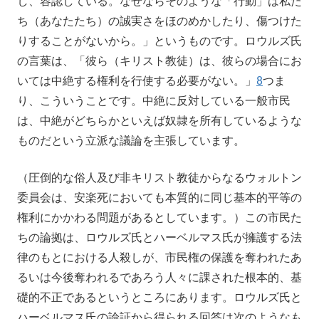
し、容認している。なぜならそのような「行動」は私た
ち（あなたたち）の誠実さをほのめかしたり、傷つけた
りすることがないから。」というものです。ロウルズ氏
の言葉は、「彼ら（キリスト教徒）は、彼らの場合にお
いては中絶する権利を行使する必要がない。」
8
つま
り、こういうことです。中絶に反対している一般市民
は、中絶がどちらかといえば奴隷を所有しているような
ものだという立派な議論を主張しています。
（圧倒的な俗人及び非キリスト教徒からなるウォルトン
委員会は、安楽死においても本質的に同じ基本的平等の
権利にかかわる問題があるとしています。）この市民た
ちの論拠は、ロウルズ氏とハーベルマス氏が擁護する法
律のもとにおける人殺しが、市民権の保護を奪われたあ
るいは今後奪われるであろう人々に課された根本的、基
礎的不正であるというところにあります。ロウルズ氏と
ハーベルマス氏の論証から得られる回答は次のようなも