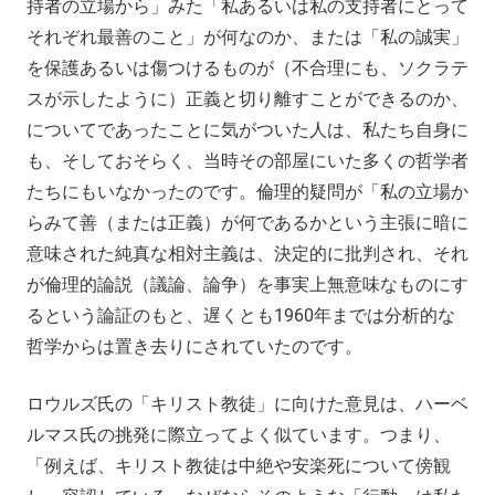
持者の立場から」みた「私あるいは私の支持者にとって
それぞれ最善のこと」が何なのか、または「私の誠実」
を保護あるいは傷つけるものが（不合理にも、ソクラテ
スが示したように）正義と切り離すことができるのか、
についてであったことに気がついた人は、私たち自身に
も、そしておそらく、当時その部屋にいた多くの哲学者
たちにもいなかったのです。倫理的疑問が「私の立場か
らみて善（または正義）が何であるかという主張に暗に
意味された純真な相対主義は、決定的に批判され、それ
が倫理的論説（議論、論争）を事実上無意味なものにす
るという論証のもと、遅くとも1960年までは分析的な
哲学からは置き去りにされていたのです。
ロウルズ氏の「キリスト教徒」に向けた意見は、ハーベ
ルマス氏の挑発に際立ってよく似ています。つまり、
「例えば、キリスト教徒は中絶や安楽死について傍観