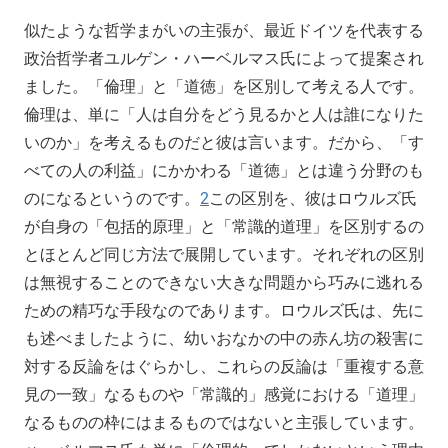
似たような哲学まがいの主張が、最近ドイツを代表する
政治哲学者ユルゲン・ハーベルマス氏によって提案され
ました。「倫理」と「道徳」を区別して考える人です。
倫理は、単に「人は自分をどう見るかと人は誰になりた
いのか」を考えるものだと彼は言います。だから、「す
べての人の利益」にかかわる「道徳」とは違う分野のも
のになるというのです。
2
この区別を、彼はロウルズ氏
が自身の「包括的原理」と「常識的道理」を区別するの
とほとんど同じ方法で展開しています。それぞれの区別
は無視することのできない大きな問題から巧みに逃れる
ための精巧な手段なのであります。ロウルズ氏は、先に
も述べましたように、幼いおなかの中の赤ん坊の殺害に
対する反論をはぐらかし、これらの反論は「重複する意
見の一致」なるものや「常識的」感覚における「道理」
なるものの枠にはまるものではないと主張しています。