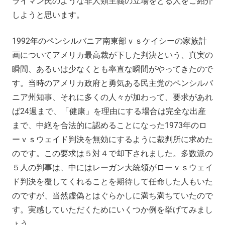
ライマン氏のような非人類主義の立場をとる人をご紹介
しようと思います。
1992年のペンシルバニア南東部ｖｓケイシーの家族計
画についてアメリカ最高裁が下した判決という、真実の
瞬間、あるいは少なくとも率直な瞬間がやってきたので
す。当時のアメリカ政府と勇気ある民主党のペンシルバ
ニア州知事、それに多くの人々が加わって、要求があれ
ば24週まで、「健康」を理由にする場合は完全な出産
まで、中絶を合法的に認めることになった1973年のロ
ーｖｓウェイド判決を無効にするように裁判所に求めた
のです。この要求は５対４で却下されました。多数派の
５人の判事は、中にはレーガン大統領がローｖｓウェイ
ド判決を覆してくれることを期待して任命した人もいた
のですが、当然虚偽とはぐらかしに満ち満ちていたので
す。実感していただくためにいくつか例を挙げてみまし
ょう。