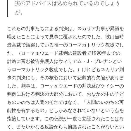
実のアドバイスは込められているのでしょう
が。
これらの判事たちによる判決は、スカリア判事が異議を
唱えたことによって見事に覆されたのでした。彼は当時
最高裁で活躍している唯一のローマカトリック教徒でし
た。（ローｖｓウェード裁判の建設者で1990年までの
計略に富む被告弁護人はウィリアム・J・ブレナンとい
うローマカトリック教徒でした。）けれどもスカリア判
事の判決にも、その核心において悲劇的な欠陥がありま
した。判事は、ローｖｓウエードの判決及びケイシーの
判例における判決の大部分において、おなかの中の子ど
ものいのちは人間のそれではなく、「人間のいのちの可
能性を有するもの」としかみなされていないという点を
指摘しています。この仮説が一度も立証されたことはな
く、またいかなる反論からも擁護されたことがないとい