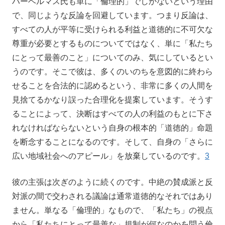
ハーベルマス氏も単に「倫理的」でしかないという理由
で、同じような反論を回避しています。つまり反論は、
すべての人が平等に受けられる利益と道徳的に不可欠な
尊重が必要とするものについてではなく、単に「私たち
にとって最善のこと」についてのみ、気にしているとい
うのです。そこで彼は、多くのいのちを意図的に終わら
せることを合法的に認めるという、非常に多くの人間を
見捨てるかなり誤った合理化を提案しています。そうす
ることによって、決断はすべての人の利益のもとに下さ
れなければならないという自身の根本的「道徳的」命題
を断念することになるのです。そして、自身の「さらに
広い地域社会へのアピール」を放棄しているのです。
3
彼の主張は次ぎのように続くのです。中絶の賛成派と反
対派の間で交わされる議論は通常道徳的なそれではあり
ません。単なる「倫理的」なもので、「私たち」の視点
から「私たちにとって最善な」規制が何なのかを問う倫