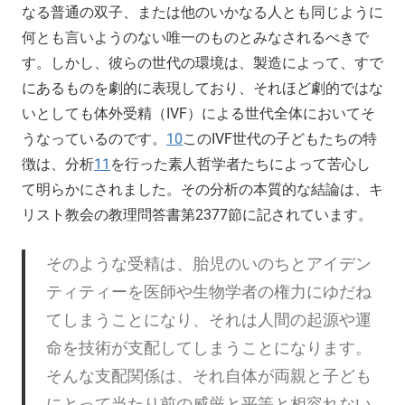
なる普通の双子、または他のいかなる人とも同じように
何とも言いようのない唯一のものとみなされるべきで
す。しかし、彼らの世代の環境は、製造によって、すで
にあるものを劇的に表現しており、それほど劇的ではな
いとしても体外受精（IVF）による世代全体においてそ
うなっているのです。
10
このIVF世代の子どもたちの特
徴は、分析
11
を行った素人哲学者たちによって苦心し
て明らかにされました。その分析の本質的な結論は、キ
リスト教会の教理問答書第2377節に記されています。
そのような受精は、胎児のいのちとアイデン
ティティーを医師や生物学者の権力にゆだね
てしまうことになり、それは人間の起源や運
命を技術が支配してしまうことになります。
そんな支配関係は、それ自体が両親と子ども
にとって当たり前の威厳と平等と相容れない