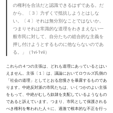
の権利を合法だと認識できるはずである。だ
から、〔３〕力ずくで抵抗しようとはしな
い。〔４〕それは無分別なことではないか。
つまりそれは常識的な道理をわきまえない一
般市民に対して、自分たちの総合的な主義を
押し付けようとするものに他ならないのであ
る。」（1vi-1vii）
これらの４つの主張は、どれも道理にあっているとはい
えません。主張〔１〕は、議論においてロウルズ氏側の
「社会の道理」としてとおる怠慢さを暴露するものであ
ります。中絶反対派の市民たちは、いくつかのよい主張
をもって、中絶がむしろ奴隷を支配しているようなもの
であると訴えています。つまり、市民として保護される
べき権利を奪われた人々に、過激で根本的な不正を行っ