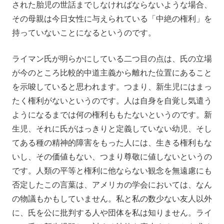
された胎児の世話までしなければならないような場合、
その母親は今日女性に与えられている「中絶の権利」を
持っていないことになるというのです。
ライマン氏が明らかにしている二つ目の点は、氏の立場
が今のところ比較的中道主義から離れた位置にあること
を示唆していると思われます。つまり、新生児にはまっ
たく権利がないというのです。人は自身を自覚し気遣う
ようになるまでは何の権利ももたないというのです。新
生児、それに氏がはっきりと定義していない幼児、そし
てある種の精神的障害をもった人には、生きる権利もな
いし、その価値もない、つまり尊敬に値しないというの
です。人類の平等と権利に他ならない観念を無遠慮にも
否定したこの言葉は、アメリカの学会においては、なん
の物議もかもしていません。私と私の数少ない友人以外
に、氏を公に批判する人や団体を私は知りません。ライ