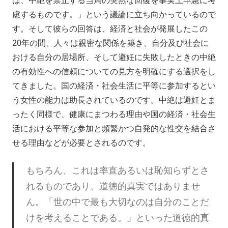
は、中絶を禁止する当局の突然な回復を事実上早急に考
慮するものです。」という議論に立ち向かっているので
す。そして彼らの回答は、経済と社会が発展したこの
20年の間、人々は親密な関係を築き、自分及び社会に
おける自分の居場所、そして避妊に失敗したときの中絶
の有効性への信頼についての見方を明確にする選択をし
てきました。国の経済・社会生活に平等に参加するとい
う女性の能力は助長されているのです。中絶は避妊とま
ったく同様で、健康にまつわる理由や国の経済・社会生
活における平等な参加と頻繁かつ自発的な性交を結合さ
せる理由などが必要とされるのです。
もちろん、これは率直あるいは恥知らずとさ
れるものであり、道徳的真実ではありませ
ん。「世の中で最も大切なのは自分のことだ
けを考えることである。」といった道徳的真