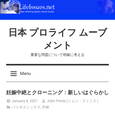
Skip
to
content
日本 プロライフ ムーブ
メント
重要な問題について明確に考える
Menu
妊娠中絶とクローニング：新しいはぐらかし
January 8, 2021
John Finnis (ジョン・フィニス )
バイオエシックス
,
中絶