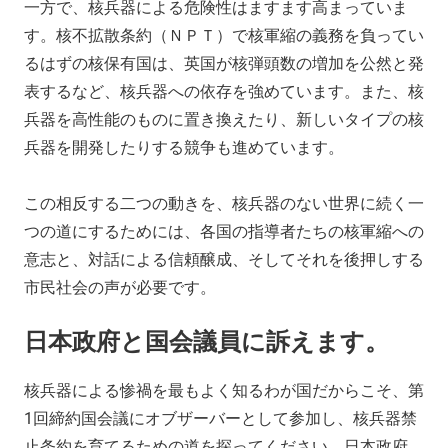
一方で、核兵器による危険性はますます高まっていま
す。核不拡散条約（ＮＰＴ）で核軍縮の義務を負ってい
るはずの核保有国は、英国が核弾頭数の増加を公然と発
表するなど、核兵器への依存を強めています。また、核
兵器を高性能のものに置き換えたり、新しいタイプの核
兵器を開発したりする競争も進めています。
この相反する二つの動きを、核兵器のない世界に続く一
つの道にするためには、各国の指導者たちの核軍縮への
意志と、対話による信頼醸成、そしてそれを後押しする
市民社会の声が必要です。
日本政府と国会議員に訴えます。
核兵器による惨禍を最もよく知るわが国だからこそ、第
1回締約国会議にオブザーバーとして参加し、核兵器禁
止条約を育てるための道を探ってください。日本政府