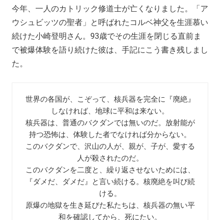
今年、一人のカトリック修道士が亡くなりました。「ア
ウシュビッツの聖者」と呼ばれたコルベ神父を生涯慕い
続けた小崎登明さん。93歳でその生涯を閉じる直前ま
で被爆体験を語り続けた彼は、手記にこう書き残しまし
た。
世界の各国が、こぞって、核兵器を完全に『廃絶』
しなければ、地球に平和は来ない。

核兵器は、普通のバクダンでは無いのだ。放射能が
持つ恐怖は、体験した者でなければ分からない。

このバクダンで、沢山の人が、親が、子が、愛する
人が殺されたのだ。

このバクダンを二度と、繰り返させないためには、
『ダメだ、ダメだ』と言い続ける。核廃絶を叫び続
ける。

原爆の地獄を生き延びた私たちは、核兵器の無い平
和を確認してから、死にたい。