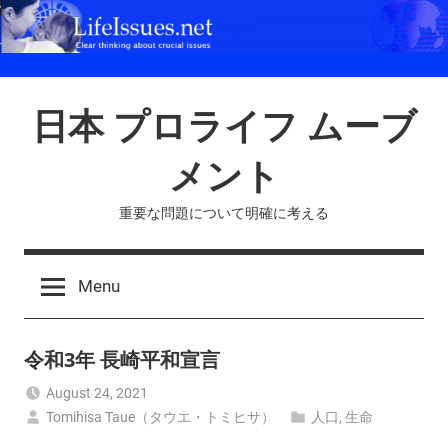
Skip
to
content
日本 プロライフ ムーブ
メント
重要な問題について明確に考える
Menu
令和3年 長崎平和宣言
August 24, 2021
Tomihisa Taue（タウエ・トミヒサ）
人口
,
生命