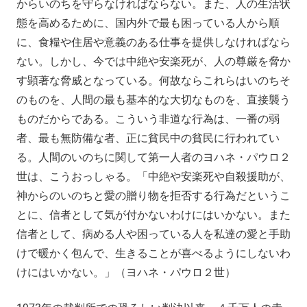
からいのちを守らなければならない。また、人の生活状
態を高めるために、国内外で最も困っている人から順
に、食糧や住居や意義のある仕事を提供しなければなら
ない。しかし、今では中絶や安楽死が、人の尊厳を脅か
す顕著な脅威となっている。何故ならこれらはいのちそ
のものを、人間の最も基本的な大切なものを、直接襲う
ものだからである。こういう非道な行為は、一番の弱
者、最も無防備な者、正に貧民中の貧民に行われてい
る。人間のいのちに関して第一人者のヨハネ・パウロ２
世は、こうおっしゃる。「中絶や安楽死や自殺援助が、
神からのいのちと愛の贈り物を拒否する行為だというこ
とに、信者として気が付かないわけにはいかない。また
信者として、病める人や困っている人を私達の愛と手助
けで暖かく包んで、生きることが喜べるようにしないわ
けにはいかない。」（ヨハネ・パウロ２世）