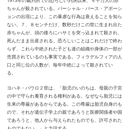
1973年の裁判所での恐ろしい判決以来、４千万人の赤
ちゃんが殺されている。パーシャル・バース・アボーシ
ョンの出現により、この暴虐な行為は衰えることを知ら
ない。７、８センチだけ、数秒だけこの世に生まれ出た
赤ちゃんが、頭の後ろにハサミを突っ込まれて殺され、
死んだまま出産される。恐ろしいことはこれだけで終わ
らず、これら中絶された子ども達の組織や身体の一部が
売買されているのも事実である。フィラデルフィアの人
口と同じ位の人数が、毎年中絶によって殺されてい
る。
ヨハネ・パウロ２世は、「胎児のいのちは、母親の子宮
の中で守られ養育される権利がある。なぜなら胎児には
生来の尊厳があるからである。この尊厳は胎児自身のも
ので、それが遺伝子学上の親であろうと医療関係者や国
であろうと、他人から与えられたものでも、許可された
ものでもない。」と力説する。