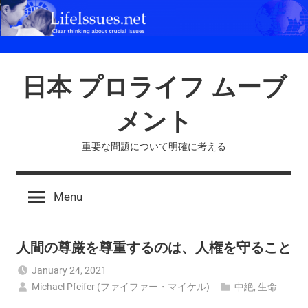
Skip
to
content
日本 プロライフ ムーブ
メント
重要な問題について明確に考える
Menu
人間の尊厳を尊重するのは、人権を守ること
January 24, 2021
Michael Pfeifer (ファイファー・マイケル)
中絶
,
生命