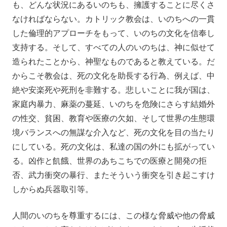
も、どんな状況にあるいのちも、擁護することに尽くさ
なければならない。カトリック教会は、いのちへの一貫
した倫理的アプローチをもって、いのちの文化を信奉し
支持する。そして、すべての人のいのちは、神に似せて
造られたことから、神聖なものであると教えている。だ
からこそ教会は、死の文化を助長する行為、例えば、中
絶や安楽死や死刑を非難する。悲しいことに我が国は、
家庭内暴力、麻薬の蔓延、いのちを危険にさらす結婚外
の性交、貧困、教育や医療の欠如、そして世界の生態環
境バランスへの無謀な介入など、死の文化を目の当たり
にしている。死の文化は、私達の国の外にも拡がってい
る。凶作と飢餓、世界のあちこちでの医療と開発の拒
否、武力衝突の暴行、またそういう衝突を引き起こすけ
しからぬ兵器取引等。
人間のいのちを尊重するには、この様な脅威や他の脅威