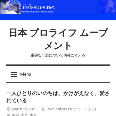
Skip
to
content
日本 プロライフ ムーブ
メント
重要な問題について明確に考える
Menu
一人ひとりのいのちは、かけがえなく、愛さ
れている
March 25, 2021
Izumi Sakura (サクラ イズミ)
中絶
,
家族
,
生命