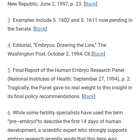
New Republic, June 2, 1997, p. 23. [
Back
]
3
Examples include S. 1602 and S. 1611 now pending in
the Senate. [
Back
]
4
Editorial, “Embryos: Drawing the Line,” The
Washington Post, October 2, 1994, C6.[
Back
]
5
Final Report of the Human Embryo Research Panel
(National Institutes of Health: September 27, 1994), p. 2.
Tragically, the Panel gave no real weight to this insight in
its final policy recommendations. [
Back
]
6
While some fertility specialists have used the term
“pre–embryo”to describe the first 14 days of human
development, a scientific expert who strongly supports
embryo research recently wrote that this term was