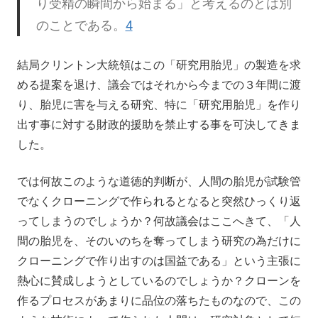
り受精の瞬間から始まる」と考えるのとは別
のことである。
4
結局クリントン大統領はこの「研究用胎児」の製造を求
める提案を退け、議会ではそれから今までの３年間に渡
り、胎児に害を与える研究、特に「研究用胎児」を作り
出す事に対する財政的援助を禁止する事を可決してきま
した。
では何故このような道徳的判断が、人間の胎児が試験管
でなくクローニングで作られるとなると突然ひっくり返
ってしまうのでしょうか？何故議会はここへきて、「人
間の胎児を、そのいのちを奪ってしまう研究の為だけに
クローニングで作り出すのは国益である」という主張に
熱心に賛成しようとしているのでしょうか？クローンを
作るプロセスがあまりに品位の落ちたものなので、この