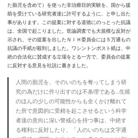
た胎児を含めて）を使った非治療目的実験を、国から援
助を受けている研究者達に許可するように、と申し出た
事があります。この提案に対する道徳にのっとった抗議
は、全国で起こりました。世論調査でも大規模な反対が
示され、その提案を出したＮＩＨ委員会には５万通もの
抗議の手紙が殺到しました。ワシントンポスト紙は、中
絶の合法化に賛成する立場をとる一方で、委員会の提案
に反対する意見を社説に書きました。
人間の胎児を、そのいのちを奪ってしまう研
究の為だけに作り出すのは不条理である…生殖
のほんの少しの可能性からも全くかけ離れて
た所で意図的に受精を起こさせるという科学
者達の意向に深い警戒心を持つ事は、中絶す
る権利に反対したり、「人のいのちは文字通