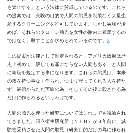
も禁止する」という法律に賛成しているのです。これら
の提案では、実験の目的で人間の胎児を制限なく大量生
産するクローニングを許可しています。しかし実験が済
めば、それらのクローン胎児を女性の胎内に着床するの
ではなく、殺すことが求められているのです。
3
この提案が法律として制定されると、アメリカ政府は歴
史上初めて、殺しても罪にならない人間もある、と人間
に等級を規定する事になります。これらの胎児は、本来
の親を持つ事なく作られ、つまり守ってくれる人を持た
ず、最初からただ実験の為、そしてその後に殺される為
だけに作られるというわけです。
人間の胎児を使った研究についてはこれまでも議論され
てきました。国立衛生研究所（ＮＩＨ）が３年前に、試
験管受精させた人間の胎児（研究目的だけの為に作られ