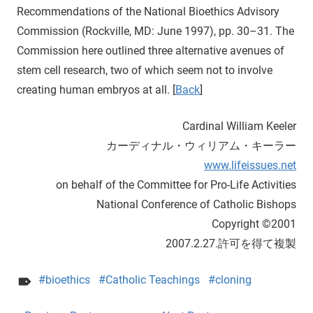
Recommendations of the National Bioethics Advisory
Commission (Rockville, MD: June 1997), pp. 30–31. The
Commission here outlined three alternative avenues of
stem cell research, two of which seem not to involve
creating human embryos at all. [
Back
]
Cardinal William Keeler
カーディナル・ウィリアム・キーラー
www.lifeissues.net
on behalf of the Committee for Pro-Life Activities
National Conference of Catholic Bishops
Copyright ©2001
2007.2.27.許可を得て複製
bioethics
Catholic Teachings
cloning