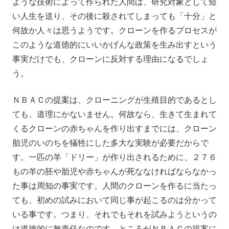
ような技術によって作られた人間は、研究対象として短
い人生を送り、その後に殺されてしまっても「十分」と
何故か人々は思うようです。クローンを作るプロセスが
このような道徳的にいいかげんな政策を生み出すという
事実だけでも、クローンに反対する理由になるでしょ
う。
ＮＢＡＣの提案は、クローニングが生殖目的であるとし
ても、道理にかないません。何故なら、生きて生まれて
くるクローンの赤ちゃんを作り出すまでには、クローン
胎児のいのちを犠牲にした多大な実験が必要だからで
す。一匹の羊「ドリー」が作り出されるために、２７６
もの羊の胚や胎児や赤ちゃんが死ななければならなかっ
た事は周知の事実です。人間のクローンを作るに当たっ
ても、初めの試みにおいて同じ事が起こるのは分かって
いる事です。つまり、それでもそれを試みようというの
は道徳的に無責任なのです。ところがＮＢＡＣの提案に