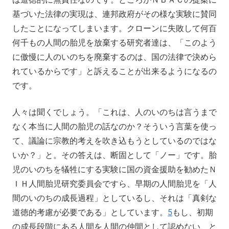
基づいた法律の実現は、連邦政府がその様な実験に賛同
したことになってしまいます。クローンに失敗して何百
何千もの人間の胎児を放棄する研究者達は、「このよう
に傲慢に人のいのちを廃棄するのは、国の法律で決めら
れているからです」と訴えることが出来るようになるの
です。
人々は聞くでしょう。「これは、人のいのちは言うまで
なく本当に人間の胎児の話なのか？そういう言葉を使っ
て、議論に宗教的考えを吹き込もうとしているのではな
いか？」と。その答えは、断固として「ノー」です。胎
児のいのちを犠牲にする実験に国の資金援助を勧めたＮ
ＩＨ人間胎児研究委員会ですら、早期の人間胎児を「人
間のいのちの成長過程」としているし、それは「真剣な
道徳的考慮が必要である」としています。
5
もし、初期
の成長段階にある人間を人間の仲間として認めない、と