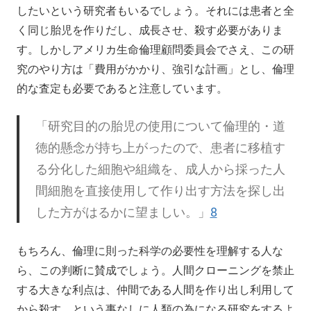
したいという研究者もいるでしょう。それには患者と全
く同じ胎児を作りだし、成長させ、殺す必要がありま
す。しかしアメリカ生命倫理顧問委員会でさえ、この研
究のやり方は「費用がかかり、強引な計画」とし、倫理
的な査定も必要であると注意しています。
「研究目的の胎児の使用について倫理的・道
徳的懸念が持ち上がったので、患者に移植す
る分化した細胞や組織を、成人から採った人
間細胞を直接使用して作り出す方法を探し出
した方がはるかに望ましい。」
8
もちろん、倫理に則った科学の必要性を理解する人な
ら、この判断に賛成でしょう。人間クローニングを禁止
する大きな利点は、仲間である人間を作り出し利用して
から殺す、という事なしに人類の為になる研究をするよ