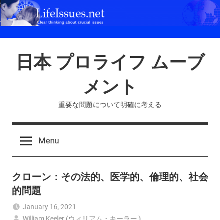
Skip
to
content
日本 プロライフ ムーブ
メント
重要な問題について明確に考える
Menu
クローン：その法的、医学的、倫理的、社会
的問題
January 16, 2021
William Keeler (ウィリアム・キーラー )