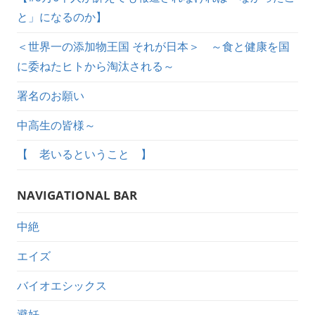
と」になるのか】
＜世界一の添加物王国 それが日本＞ ～食と健康を国
に委ねたヒトから淘汰される～
署名のお願い
中高生の皆様～
【 老いるということ 】
NAVIGATIONAL BAR
中絶
エイズ
バイオエシックス
避妊