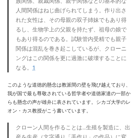
族関係、親戚関係、親子関係などの基本的な
人間関係はねじ曲げられてしまう。作り出さ
れた女性は、その母親の双子姉妹でもあり得
るし、生物学上の父親を持たず、祖母の娘で
もあり得るのである。試験管内受精でも親子
関係は混乱を巻き起こしているが、クローニ
ングはこの関係を更に過激に破壊することに
なる。
1
このような道徳的懸念は教派間の壁を飛び越えており、
我が国で最も尊敬されている哲学者や道徳家達の一部か
らも懸念の声が雄弁に表されています。シカゴ大学のレ
オン・カス教授がこう書いています。
クローン人間を作ることは…生殖を製造に、出
産を生産（文字通り「手作り」の作品）に変