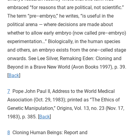
embraced “for reasons that are political, not scientific.”
The term “pre–embryo,” he writes, “is useful in the
political arena — where decisions are made about
whether to allow early embryo (now called pre–embryo)
experimentation…” Biologically, in the human species
and others, an embryo exists from the one–celled stage
onwards. See Lee Silver, Remaking Eden: Cloning and
Beyond in a Brave New World (Avon Books 1997), p. 39.
[
Back
]
7
Pope John Paul II, Address to the World Medical
Association (Oct. 29, 1983); printed as “The Ethics of
Genetic Manipulation,” Origins, Vol. 13, no. 23 (Nov. 17,
1983), p. 385. [
Back
]
8
Cloning Human Beings: Report and