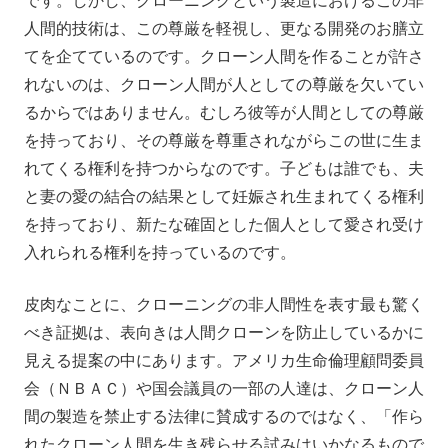
です。しかし、クローニングという製造におけるこの非
人間的技術は、この尊厳を軽視し、更なる開発のお膳立
てを企てているのです。クローン人間を作ることが許さ
れないのは、クローン人間が人としての尊厳を欠いてい
るからではありません。むしろ彼等が人間としての尊厳
を持っており、その尊厳を尊重されながらこの世に生ま
れてくる権利を持つからなのです。子どもは誰でも、夫
と妻の愛の結合の結果として妊娠され生まれてくる権利
を持っており、新たな確固とした個人として愛され受け
入れられる権利を持っているのです。
皮肉なことに、クローニングの非人間性を表す最も驚く
べき証拠は、表向きは人間クローンを防止しているかに
見える提案の中にあります。アメリカ生命倫理顧問委員
会（ＮＢＡＣ）や国会議員の一部の人達は、クローン人
間の製造を禁止する法律に賛成するのではなく、「作ら
れたクローン人間を生き残らせる試みはいかなるもので