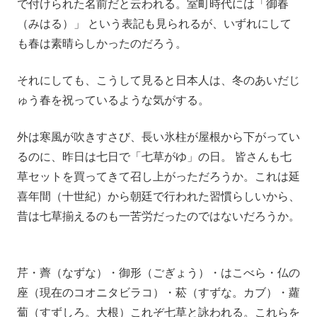
で付けられた名前だと云われる。室町時代には「御春
（みはる）」 という表記も見られるが、いずれにして
も春は素晴らしかったのだろう。
それにしても、こうして見ると日本人は、冬のあいだじ
ゅう春を祝っているような気がする。
外は寒風が吹きすさび、長い氷柱が屋根から下がってい
るのに、昨日は七日で「七草がゆ」の日。 皆さんも七
草セットを買ってきて召し上がっただろうか。これは延
喜年間（十世紀）から朝廷で行われた習慣らしいから、
昔は七草揃えるのも一苦労だったのではないだろうか。
芹・薺（なずな）・御形（ごぎょう）・はこべら・仏の
座（現在のコオニタビラコ）・菘（すずな。カブ）・蘿
蔔（すずしろ。大根）これぞ七草と詠われる。これらを