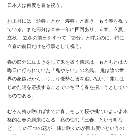
日本人は何度も春を祝う。
お正月には「頌春」とか「寿春」と書き、もう春を祝っ
ている。また節分は本来一年に四回あり、立春、立夏、
立秋、 立冬の前日をすべて「節分」と呼ぶのに、特に
立春の前日だけを行事として祝う。
春の節分に豆まきをして鬼を祓う儀式は、もともとは大
晦日に行われていた「鬼やらい」の名残。 鬼は陰の世
界の象徴だから、つまり優勢な陰を追い払い、 兆しは
じめた陽を応援することでいち早く春を招こうとしてい
るのである。
むろん梅が咲けばすでに春、そして桜や桃でいよいよ本
格的な春の到来になる。私の住む「三春」という町な
ど、 この三つの花が一緒に咲くのが目出度いというの