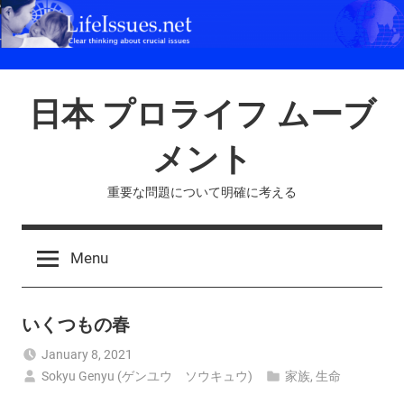
Skip
to
content
日本 プロライフ ムーブ
メント
重要な問題について明確に考える
Menu
いくつもの春
January 8, 2021
Sokyu Genyu (ゲンユウ ソウキュウ)
家族
,
生命