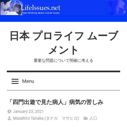
Skip
to
content
日本 プロライフ ムーブ
メント
重要な問題について明確に考える
Menu
「四門出遊で見た病人」病気の苦しみ
January 23, 2021
Masahiro Tanaka (タナカ マサヒロ)
人口