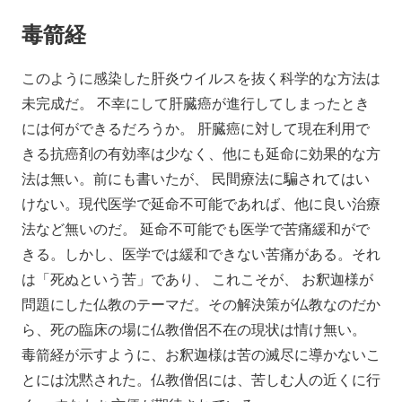
毒箭経
このように感染した肝炎ウイルスを抜く科学的な方法は
未完成だ。 不幸にして肝臓癌が進行してしまったとき
には何ができるだろうか。 肝臓癌に対して現在利用で
きる抗癌剤の有効率は少なく、他にも延命に効果的な方
法は無い。前にも書いたが、 民間療法に騙されてはい
けない。現代医学で延命不可能であれば、他に良い治療
法など無いのだ。 延命不可能でも医学で苦痛緩和がで
きる。しかし、医学では緩和できない苦痛がある。それ
は「死ぬという苦」であり、 これこそが、 お釈迦様が
問題にした仏教のテーマだ。その解決策が仏教なのだか
ら、死の臨床の場に仏教僧侶不在の現状は情け無い。
毒箭経が示すように、お釈迦様は苦の滅尽に導かないこ
とには沈黙された。仏教僧侶には、苦しむ人の近くに行