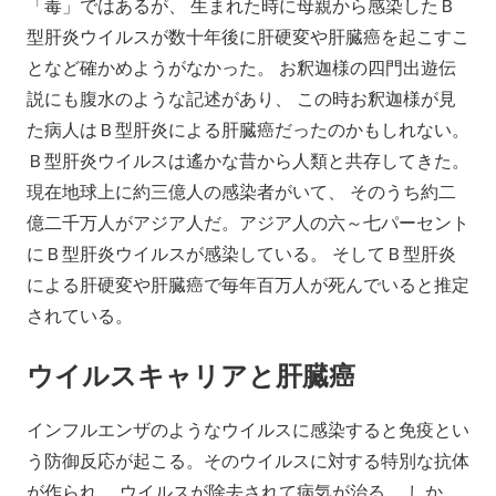
「毒」ではあるが、 生まれた時に母親から感染したＢ
型肝炎ウイルスが数十年後に肝硬変や肝臓癌を起こすこ
となど確かめようがなかった。 お釈迦様の四門出遊伝
説にも腹水のような記述があり、 この時お釈迦様が見
た病人はＢ型肝炎による肝臓癌だったのかもしれない。
Ｂ型肝炎ウイルスは遙かな昔から人類と共存してきた。
現在地球上に約三億人の感染者がいて、 そのうち約二
億二千万人がアジア人だ。アジア人の六～七パーセント
にＢ型肝炎ウイルスが感染している。 そしてＢ型肝炎
による肝硬変や肝臓癌で毎年百万人が死んでいると推定
されている。
ウイルスキャリアと肝臓癌
インフルエンザのようなウイルスに感染すると免疫とい
う防御反応が起こる。そのウイルスに対する特別な抗体
が作られ、 ウイルスが除去されて病気が治る。 しか