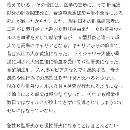
増えている 。その理由は、医学の進歩によって 肝臓癌
以外の肝炎関連死亡、食道静脈瘤破裂や肝不全等による
死亡が減ったからだ。また、 現在日本の肝臓癌患者の
二割がＢ型肝炎で七割がＣ型肝炎由来だ。Ｃ型肝炎ウイ
ルスも血液を介して感染するが、 Ｂ型肝炎と違って成
人でも高率にキャリアとなる。キャリアからの輸血で、
昔は沢山の人が黄疸になった。 ライシャワー大使が暴
漢に刺され大出血後に輸血を受けてＣ型肝炎になった。
覚醒剤注射、 入れ墨やピアスなどでも感染する。母子
感染や性行為での感染はＢ型肝炎と比べると少ない。
現在Ｃ型肝炎ウイルスＲＮＡ検査が行われるようになっ
て輸血による感染は極少なくなった。 それでも感染後
数日ではウイルスが検出できずに見逃されてしまうので
ゼロにはなっていない。
急性Ｂ型肝炎から慢性肝炎になることはほとんどない