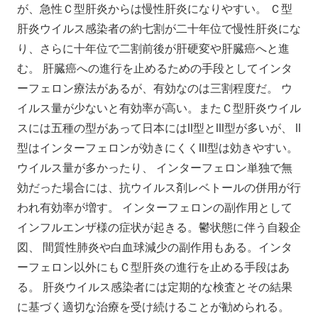
が、急性Ｃ型肝炎からは慢性肝炎になりやすい。 Ｃ型
肝炎ウイルス感染者の約七割が二十年位で慢性肝炎にな
り、さらに十年位で二割前後が肝硬変や肝臓癌へと進
む。 肝臓癌への進行を止めるための手段としてインタ
ーフェロン療法があるが、有効なのは三割程度だ。 ウ
イルス量が少ないと有効率が高い。またＣ型肝炎ウイル
スには五種の型があって日本にはll型とlll型が多いが、 ll
型はインターフェロンが効きにくくlll型は効きやすい。
ウイルス量が多かったり、 インターフェロン単独で無
効だった場合には、抗ウイルス剤レベトールの併用が行
われ有効率が増す。 インターフェロンの副作用として
インフルエンザ様の症状が起きる。鬱状態に伴う自殺企
図、 間質性肺炎や白血球減少の副作用もある。インタ
ーフェロン以外にもＣ型肝炎の進行を止める手段はあ
る。 肝炎ウイルス感染者には定期的な検査とその結果
に基づく適切な治療を受け続けることが勧められる。