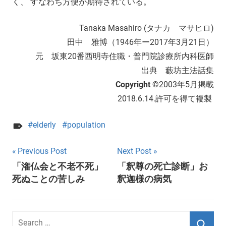
く、 すなわち方便が期待されている。
Tanaka Masahiro (タナカ マサヒロ)
田中 雅博（1946年ー2017年3月21日）
元 坂東20番西明寺住職・普門院診療所内科医師
出典 藪坊主法話集
Copyright ©
2003年5月掲載
2018.6.14.許可を得て複製
elderly
population
Post
Previous Post
Next Post
「潅仏会と不老不死」
「釈尊の死亡診断」お
navigation
死ぬことの苦しみ
釈迦様の病気