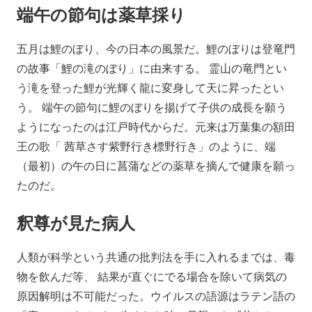
端午の節句は薬草採り
五月は鯉のぼり、今の日本の風景だ。鯉のぼりは登竜門
の故事「鯉の滝のぼり」に由来する。 霊山の竜門とい
う滝を登った鯉が光輝く龍に変身して天に昇ったとい
う。 端午の節句に鯉のぼりを揚げて子供の成長を願う
ようになったのは江戸時代からだ。元来は万葉集の額田
王の歌「 茜草さす紫野行き標野行き」のように、端
（最初）の午の日に菖蒲などの薬草を摘んで健康を願っ
たのだ。
釈尊が見た病人
人類が科学という共通の批判法を手に入れるまでは、毒
物を飲んだ等、 結果が直ぐにでる場合を除いて病気の
原因解明は不可能だった。ウイルスの語源はラテン語の