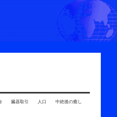
命
臓器取引
人口
中絶後の癒し