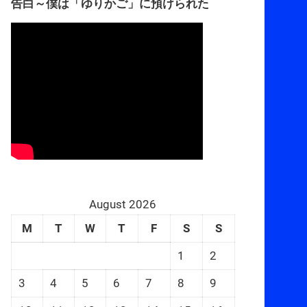
告白～僕は「ゆりかご」に預けられた
August 2026
M
T
W
T
F
S
S
1
2
3
4
5
6
7
8
9