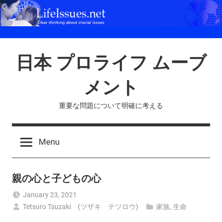
Skip
to
content
日本 プロライフ ムーブ
メント
重要な問題について明確に考える
Menu
親の心と子どもの心
January 23, 2021
Tetsuro Tsuzaki (ツザキ テツロウ)
家族
,
生命