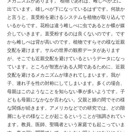
メカニズムがあります。 植物であれば、雌しべが上に
出ています。雄しべが下になっているはずです。何故か
と言うと、直受粉を避けるシステムを植物が取り込んで
いるからです。花粉は違う雌しべに虫であるとか蝶が媒
介していきます。直受粉するのは良くないのです。です
から雌しべは背が高いのです。植物ですらその様な近親
交配を避けます。サルの世界の観察データがあります
が、そこでも近親交配を避けているというデータになっ
ています。ところが智恵がある人間であるために、近親
交配を避けるメカニズムが壊されてしまいます。我が
子、連れ子を性の対称にしてしまいます。多くの場合、
母親はこのようなことを知らない事が多いようです。子
どもも母親になかなか言わない。父親と娘の間でその様
な関係が続きます。アメリカなどでの研究では、どの階
層にもその様なことが起こるということが強調されてい
ます。教員、医師、聖職者という家庭でも起こっていま