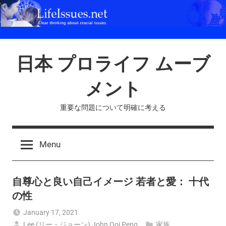
Skip
to
content
日本 プロライフ ムーブ
メント
重要な問題について明確に考える
Menu
自尊心と良い自己イメージ 若者と愛： 十代
の性
January 17, 2021
Lee (リー・ジョーン) John Ooi Peng
家族