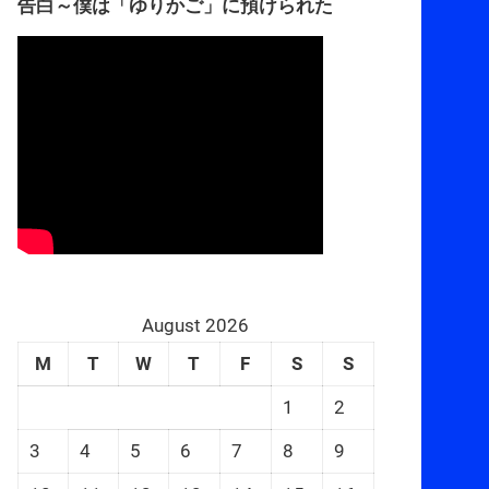
告白～僕は「ゆりかご」に預けられた
August 2026
M
T
W
T
F
S
S
1
2
3
4
5
6
7
8
9