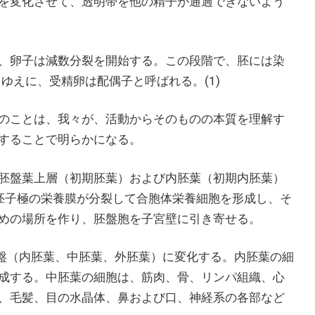
を変化させて、透明帯を他の精子が通過できないよう
、卵子は減数分裂を開始する。この段階で、胚には染
。ゆえに、受精卵は配偶子と呼ばれる。(1)
のことは、我々が、活動からそのものの本質を理解す
することで明らかになる。
胚盤葉上層（初期胚葉）および内胚葉（初期内胚葉）
胚子極の栄養膜が分裂して合胞体栄養細胞を形成し、そ
めの場所を作り、胚盤胞を子宮壁に引き寄せる。
胚盤（内胚葉、中胚葉、外胚葉）に変化する。内胚葉の細
成する。中胚葉の細胞は、筋肉、骨、リンパ組織、心
、毛髪、目の水晶体、鼻および口、神経系の各部など