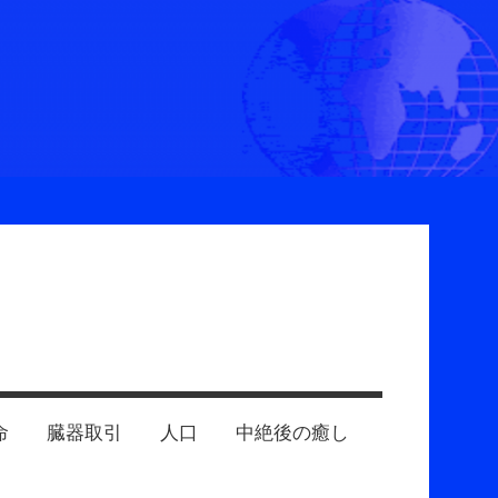
命
臓器取引
人口
中絶後の癒し