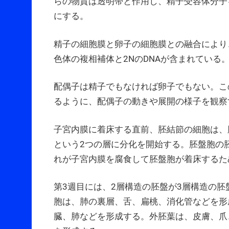
らの物質は透明帯と作用し、精子受容体分子
にする。
精子の細胞膜と卵子の細胞膜との融合により
色体の複相補体と2NのDNAが含まれている
配偶子は精子でもなければ卵子でもない。こ
るように、配偶子の動きや展開の様子を観察
子宮内膜に着床する直前、胚結節の細胞は、
という2つの層に分化を開始する。胚盤胞の
れが子宮内膜を腐食して胚盤胞が着床するた
第3週目には、2層構造の胚盤が3層構造の
胞は、肺の裏層、舌、扁桃、消化管などを形
臓、肺などを形成する。外胚葉は、皮膚、爪