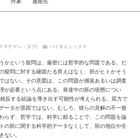
え
作家
連絡先
(マックマナマン・ダグ)
バイオエシックス
うかという疑問は、厳密には哲学的な問題である。だ
の疑問に対する確固たる答えはなく、胚がヒトかそう
ではない。その意図は、この問題が感覚あるいは調査
理が必要という点にある。発達中の胚の状態につい
の相反する結論を導き出す可能性が考えられる。双方で
データが原因ではない。むしろ、彼らの見解の不一致
わらず、哲学では、科学に頼ることで、この問題を論
トの胚に関する科学的データなくして、胚の地位や生
きない。