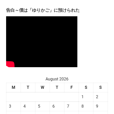
告白～僕は「ゆりかご」に預けられた
August 2026
M
T
W
T
F
S
S
1
2
3
4
5
6
7
8
9