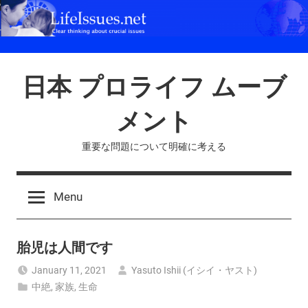
Skip
to
content
日本 プロライフ ムーブ
メント
重要な問題について明確に考える
Menu
胎児は人間です
January 11, 2021
Yasuto Ishii (イシイ・ヤスト)
中絶
,
家族
,
生命