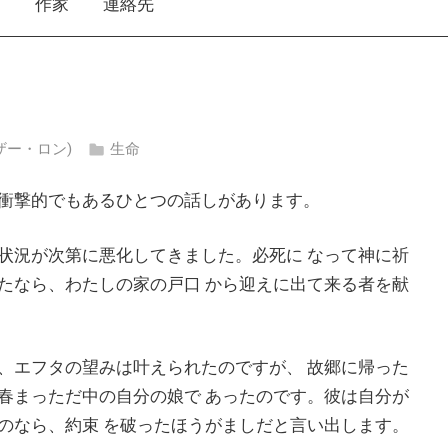
え
作家
連絡先
ハイザー・ロン)
生命
衝撃的でもあるひとつの話しがあります。
状況が次第に悪化してきました。必死に なって神に祈
たなら、わたしの家の戸口 から迎えに出て来る者を献
、エフタの望みは叶えられたのですが、 故郷に帰った
春まっただ中の自分の娘で あったのです。彼は自分が
のなら、約束 を破ったほうがましだと言い出します。