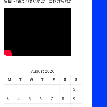
告白～僕は「ゆりかご」に預けられた
August 2026
M
T
W
T
F
S
S
1
2
3
4
5
6
7
8
9