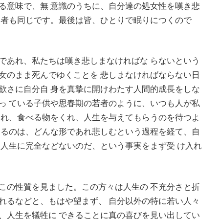
る意味で、無 意識のうちに、自分達の処女性を嘆き悲
 者も同じです。最後は皆、ひとりで眠りにつくので
であれ、私たちは嘆き悲しまなければな らないという
女のまま死んでゆくことを 悲しまなければならない日
欲さに自分自 身を真摯に開けわたす人間的成長をしな
っ ている子供や思春期の若者のように、いつも人が私
くれ、食べる物をくれ、人生を与えてもらうのを待つよ
きるのは、どんな形であれ悲しむという過程を経て、自
、人生に完全などないのだ、という事実をまず受 け入れ
この性質を見ました。この方々は人生の 不充分さと折
れるなどと、もはや望まず、 自分以外の特に若い人々
、人生を犠牲に できることに真の喜びを見い出してい