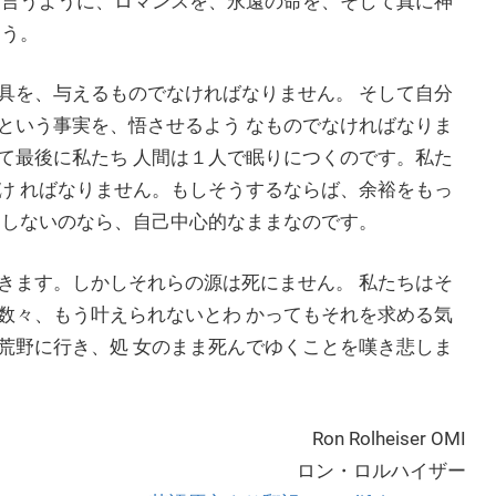
 言うように、ロマンスを、永遠の命を、そして真に神
ょう。
具を、与えるものでなければなりません。 そして自分
という事実を、悟させるよう なものでなければなりま
て最後に私たち 人間は１人で眠りにつくのです。私た
け ればなりません。もしそうするならば、余裕をもっ
うしないのなら、自己中心的なままなのです。
きます。しかしそれらの源は死にません。 私たちはそ
数々、もう叶えられないとわ かってもそれを求める気
荒野に行き、処 女のまま死んでゆくことを嘆き悲しま
Ron Rolheiser OMI
ロン・ロルハイザー