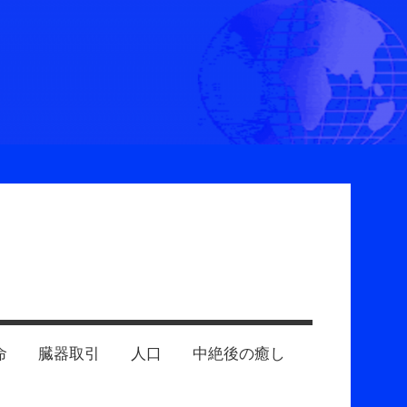
命
臓器取引
人口
中絶後の癒し