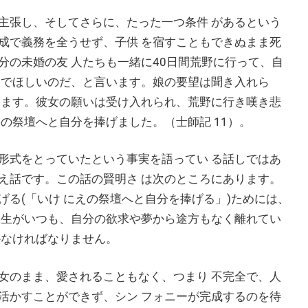
主張し、そしてさらに、たった一つ条件 があるという
成で義務を全うせず、子供 を宿すこともできぬまま死
分の未婚の友 人たちも一緒に40日間荒野に行って、自
 でほしいのだ、と言います。娘の要望は聞き入れら
きます。彼女の願いは受け入れられ、荒野に行き嘆き悲
の祭壇へと自分を捧げました。（士師記 11）。
形式をとっていたという事実を語ってい る話しではあ
え話です。この話の賢明さ は次のところにあります。
る(「いけ にえの祭壇へと自分を捧げる」)ためには、
人生がいつも、自分の欲求や夢から途方もなく離れてい
かなければなりません。
女のまま、愛されることもなく、つまり 不完全で、人
活かすことができず、シン フォニーが完成するのを待