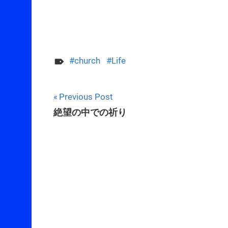
church
Life
Post
Previous Post
絶望の中での祈り
navigation