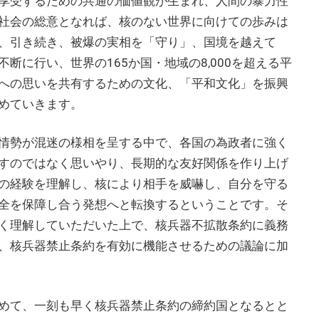
享受するための共通の価値観が生まれ、人間の暴力性
社会の総意となれば、核のない世界に向けての歩みは
、引き続き、被爆の実相を「守り」、国境を越えて
断に行い、世界の165か国・地域の8,000を超える平
への思いを共有するための文化、「平和文化」を振興
めていきます。
情勢が混迷の様相を呈する中で、各国の為政者に強く
すのではなく思いやり、長期的な友好関係を作り上げ
の経験を理解し、核により相手を威嚇し、自分を守る
全を保障し合う発想へと転換するということです。そ
く理解していただいた上で、核兵器不拡散条約に義務
、核兵器禁止条約を有効に機能させるための議論に加
めて、一刻も早く核兵器禁止条約の締約国となるとと