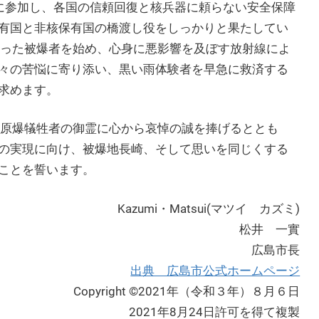
に参加し、各国の信頼回復と核兵器に頼らない安全保障
有国と非核保有国の橋渡し役をしっかりと果たしてい
なった被爆者を始め、心身に悪影響を及ぼす放射線によ
々の苦悩に寄り添い、黒い雨体験者を早急に救済する
求めます。
、原爆犠牲者の御霊に心から哀悼の誠を捧げるととも
の実現に向け、被爆地長崎、そして思いを同じくする
ことを誓います。
Kazumi・Matsui(マツイ カズミ)
松井 一實
広島市長
出典 広島市公式ホームページ
Copyright ©2021年（令和３年）８月６日
2021年8月24日許可を得て複製