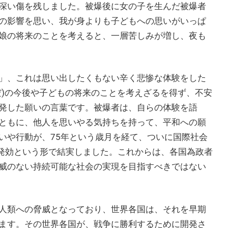
深い傷を残しました。被爆後に女の子を生んだ被爆者
の影響を思い、我が身よりも子どもへの思いがいっぱ
娘の将来のことを考えると、一層苦しみが増し、夜も
」、これは思い出したくもない辛く悲惨な体験をした
だ)の今後や子どもの将来のことを考えざるを得ず、不安
発した願いの言葉です。被爆者は、自らの体験を語
ともに、他人を思いやる気持ちを持って、平和への願
いや行動が、75年という歳月を経て、ついに国際社会
の発効という形で結実しました。これからは、各国為政者
威のない持続可能な社会の実現を目指すべきではない
人類への脅威となっており、世界各国は、それを早期
ます。その世界各国が、戦争に勝利するために開発さ