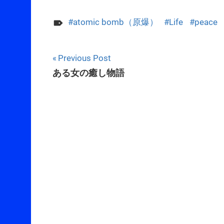
atomic bomb（原爆）
Life
peace
Post
Previous Post
ある女の癒し物語
navigation