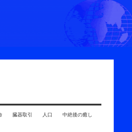
命
臓器取引
人口
中絶後の癒し