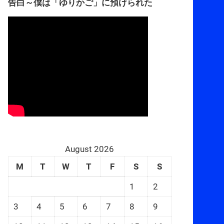
告白～僕は「ゆりかご」に預けられた
August 2026
M
T
W
T
F
S
S
1
2
3
4
5
6
7
8
9