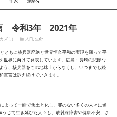
え
作家
連絡先
 令和3年 2021年
イ・カズミ）
人口
,
生命
悼とともに核兵器廃絶と世界恒久平和の実現を願って平
を世界に向けて発表しています。広島・長崎の悲惨な
よう、核兵器をこの地球上からなくし、いつまでも続
和宣言は訴え続けていきます。
弾によって一瞬で焦土と化し、罪のない多くの人々に惨
、辛うじて生き延びた人々も、放射線障害や健康不安、さ