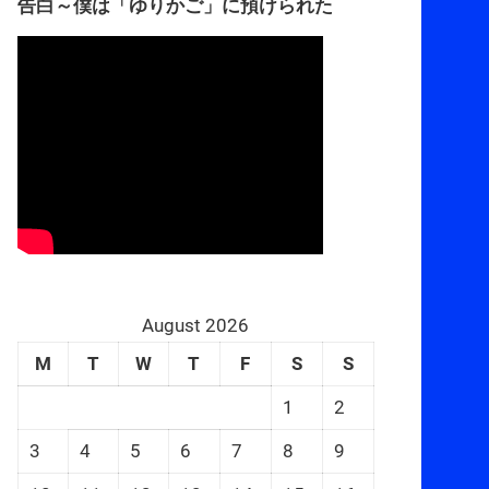
告白～僕は「ゆりかご」に預けられた
August 2026
M
T
W
T
F
S
S
1
2
3
4
5
6
7
8
9