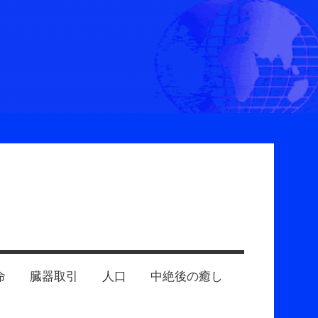
命
臓器取引
人口
中絶後の癒し