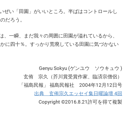
いぜい「田園」がいいところ。半ばはコントロールし
いのだろう。
は、一瞬、まだ我々の周囲に田園が溢れているから、
僅かに四十％。すっかり荒廃している田園に気づかない
Genyu Sokyu (ゲンユウ ソウキュウ )
玄侑 宗久（芥川賞受賞作家、臨済宗僧侶）
「福島民報」 福島民報社 2004年12月12日号
出典 玄侑宗久エッセイ集日曜論壇 4回
Copyright ©2016.8.21許可を得て複製