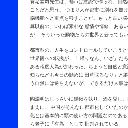
養老孟司先生は、都市は意識で作られ、自然
ことだと思う。 つまり人が都市に別れを告
脳機能へと重点を移すことだ。もっと古い脳
算以前の、いわば素朴な 感情や情緒、ある
が、 そういった動物たちの世界と云っても
都市型の、人生をコントロールしていこうと
世界観への転換が、「 帰りなん、いざ」だ
ある程度人為が加わった、ちょうど自然と意
知らねども今日の勤めに 田草取るなり」と
う自然には逆らえないが、 できるだけ人事
陶淵明はじっさいに鋤鍬を執り、酒を愛し、
まえに、 中国がそんなに都市化していたの
化とは基本的に頭の使い方の問題なのである
ら老子に「有為」として 批判されている。