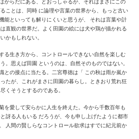
はからだにある、とおっしゃるが、それはまさにこの
げることは、同時 に論理や言葉の世界から、もっと古い
機能といっても解りにくいと思うが、 それは言葉や計
いは直観の世界だ。よく田園の絵には犬や鶏が描かれる
いいかもしれない。
する生き方から、コントロールできない自然を楽しむ
ろう。思えば田園 というのは、自然そのものではない。
識との接点に当たる。二宮尊徳は「 この秋は雨か嵐か
謳ったが、これがまさに田園の暮らし。ときおり荒れ狂
は尽くそうとするのである。
菊を愛して安らかに人生を終えた。今から千数百年も
かと訝る人もいる だろうが、今も申し上げたように都市
。 人間の賢しらなコントロール欲求はすでに紀元前か