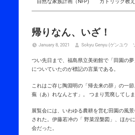
自然な家族計画（NFP)
カトリック教
帰りなん、いざ！
January 8, 2021
Sokyu Genyu (ゲンユウ
つい先日まで、福島県立美術館で「田園の夢
についていたのが標記の言葉である。
これはご存じ陶淵明の「帰去来の辞」の一節
蕪（あ）れなんとす」。 つまり荒廃してし
展覧会には、いわゆる農耕を営む田園の風景
された。伊藤若冲の「 野菜涅槃図」、ほか
会だった。