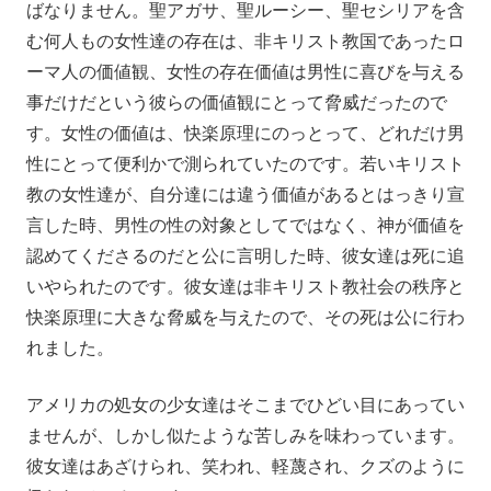
ばなりません。聖アガサ、聖ルーシー、聖セシリアを含
む何人もの女性達の存在は、非キリスト教国であったロ
ーマ人の価値観、女性の存在価値は男性に喜びを与える
事だけだという彼らの価値観にとって脅威だったので
す。女性の価値は、快楽原理にのっとって、どれだけ男
性にとって便利かで測られていたのです。若いキリスト
教の女性達が、自分達には違う価値があるとはっきり宣
言した時、男性の性の対象としてではなく、神が価値を
認めてくださるのだと公に言明した時、彼女達は死に追
いやられたのです。彼女達は非キリスト教社会の秩序と
快楽原理に大きな脅威を与えたので、その死は公に行わ
れました。
アメリカの処女の少女達はそこまでひどい目にあってい
ませんが、しかし似たような苦しみを味わっています。
彼女達はあざけられ、笑われ、軽蔑され、クズのように