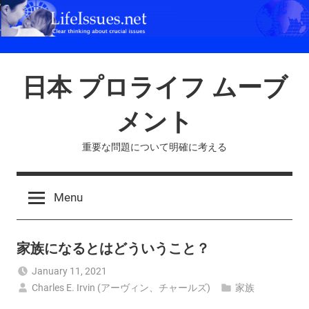
Skip
to
content
日本 プロライフ ムーブ
メント
重要な問題について明確に考える
Menu
家族になるとはどういうこと？
January 11, 2021
Charles E. Irvin (アーヴィン、チャールズ)
家族