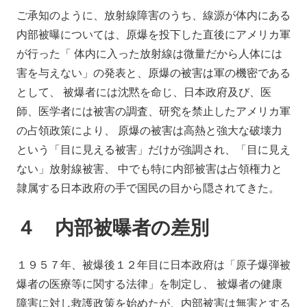
ご承知のように、放射線障害のうち、線源が体内にある
内部被曝については、原爆を投下した直後にアメリカ軍
が行った「 体内に入った放射線は微量だから人体には
害を与えない」の発表と、原爆の被害は軍の機密である
として、 被爆者には沈黙を命じ、日本政府及び、医
師、医学者には被害の調査、研究を禁止したアメリカ軍
の占領政策により、 原爆の被害は高熱と強大な破壊力
という「目に見える被害」だけが強調され、「目に見え
ない」放射線被害、 中でも特に内部被害は占領権力と
隷属する日本政府の手で国民の目から隠されてきた。
４ 内部被曝者の差別
１９５７年、被爆後１２年目に日本政府は「原子爆弾被
爆者の医療等に関する法律」を制定し、 被爆者の健康
障害に対し救護政策を始めたが、内部被害は無害とする