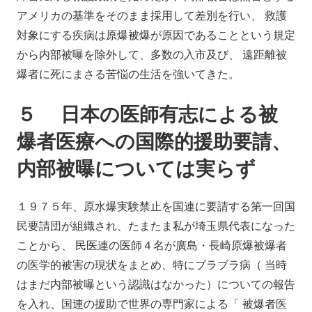
アメリカの基準をそのまま採用して差別を行い、 救護
対象にする疾病は原爆被爆が原因であることという規定
から内部被曝を除外して、多数の入市及び、 遠距離被
爆者に死にまさる苦悩の生活を強いてきた。
５ 日本の医師有志による被
爆者医療への国際的援助要請、
内部被曝については実らず
１９７５年、原水爆実験禁止を国連に要請する第一回国
民要請団が組織され、たまたま私が埼玉県代表になった
ことから、 民医連の医師４名が廣島・長崎原爆被爆者
の医学的被害の現状をまとめ、特にブラブラ病（ 当時
はまだ内部被曝という認識はなかった）についての報告
を入れ、国連の援助で世界の専門家による「 被爆者医