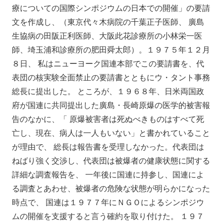
療についての国際シンポジウムの日本での開催」の要請
文を作成し、（東京代々木病院の千葉正子医師、 廣島
生協病の田阪正利医師、大阪此花診療所の小林栄一医
師、埼玉浦和診療所の肥田舜太郎）。１９７５年１２月
８日、 私はニューヨーク国連本部でこの要請書を、代
表団の核実験全面禁止の要請書とともにウ・タント事務
総長に提出した。 ところが、１９６８年、日米両国政
府が国連に共同提出した廣島・長崎原爆の医学的被害報
告のなかに、「 原爆被害者は死ぬべきものはすべて死
亡し、現在、病人は一人もいない」と書かれていること
が理由で、 総長は報告書を受理しなかった。代表団は
ねばり強く交渉し、代表団は被爆者の健康状態に関する
詳細な調査報告を、 一年後に国連に持参し、国連によ
る調査とあわせ、被爆者の危険な状態が明らかになった
時点で、 国連は１９７７年にＮＧＯによるシンポジウ
ムの開催を支援すると言う確約を取り付けた。 １９７