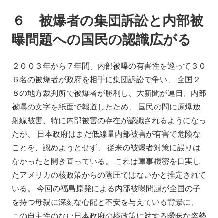
６ 被爆者の集団訴訟と内部被
曝問題への国民の認識広がる
２００３年から７年間、内部被曝の有害性を巡って３０
６名の被爆者が政府を相手に集団訴訟で争い、 全国２
８の地方裁判所で被爆者が勝利し、大新聞が連日、内部
被曝の文字を紙面で報道したため、 国民の間に原爆放
射線被害、特に内部被害の存在が認識されるようになっ
たが、 日本政府はまだ低線量内部被害が有害で危険な
ことを、認めようとせず、 従来の被爆者対策に誤りは
なかったと開き直っている。 これは軍事機密を口実し
たアメリカの核政策からの陰圧ではないかと推定されて
いる。 今回の福島原発による内部被曝問題が全国の子
を持つ母親に深刻な心配と不安を与えている背景に、
この自主性のない日本政府の核政策に対する曖昧な姿勢