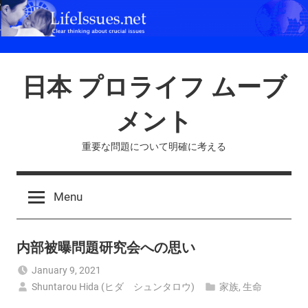
Skip
to
content
日本 プロライフ ムーブ
メント
重要な問題について明確に考える
Menu
内部被曝問題研究会への思い
January 9, 2021
Shuntarou Hida (ヒダ シュンタロウ)
家族
,
生命