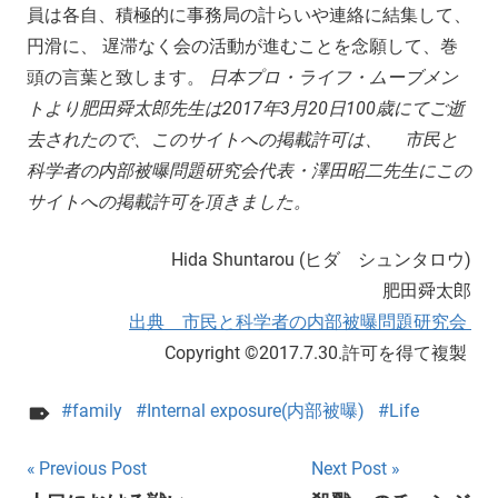
員は各自、積極的に事務局の計らいや連絡に結集して、
円滑に、 遅滞なく会の活動が進むことを念願して、巻
頭の言葉と致します。
日本プロ・ライフ・ムーブメン
トより肥田舜太郎先生は2017年3月20日100歳にてご逝
去されたので、このサイトへの掲載許可は、 市民と
科学者の内部被曝問題研究会代表・澤田昭二先生にこの
サイトへの掲載許可を頂きました。
Hida Shuntarou (ヒダ シュンタロウ)
肥田舜太郎
出典 市民と科学者の内部被曝問題研究会
Copyright ©2017.7.30.許可を得て複製
family
Internal exposure(内部被曝)
Life
Post
Previous Post
Next Post