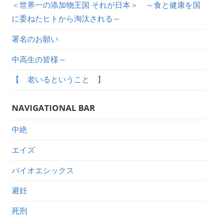
＜世界一の添加物王国 それが日本＞ ～食と健康を国
に委ねたヒトから淘汰される～
署名のお願い
中高生の皆様～
【 老いるということ 】
NAVIGATIONAL BAR
中絶
エイズ
バイオエシックス
避妊
死刑