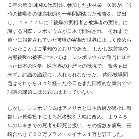
６年の第２回国民代表団に参加した少林栄一医師が、当
時の被曝者の健康状態を一年間調査した報告を、提出
し、 １９７７年に「被爆の実相者と被爆者の実情」に
課する国際シンポジウムが日本で開催され、 それまで
過小に報告されていた被曝の実相が世界に正しく改めら
れたたことはご承知のとおりである。 しかし放射線の
内部被曝の被害については、シンポジウムの運営に加わ
った日本の医学、医療界のお歴々の抵抗で、 報告も出
来ず、討議の議題にも入れられなかった。 内部被曝問
題はそれから３４年経った今日もまだ国際的な舞台での
討議の課題には公式には上っていない。
しかし、シンポジウムはアメリカと日本政府が過小に報
告した原爆投下による死者数を大幅に改め、 １９４５
年の年末までの死者を即死と扱い、その総数を廣島、長
崎合わせて２２万プラス・マイナス１万と訂正した。