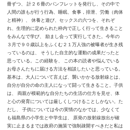
冊ずつ、 計２６冊のパンフレットを発行し、その中で
人間の誰もが行う行為、睡眠、食事，排泄、労働（肉体
と精神）、 休養と遊び、セックスの六つを、それぞ
れ、生理的に定められた枠内で正しく行って生きること
をみんなで学び、 励まし会って実行してきた。今年の
３月で９０歳以上をふくむ２１万人強の被曝者が生き残
っているのは、 そうした自主的な運動の成果だったと
思っている。この経験を、 この本の読者や悩んでいる
お母さんたちに届ける方法を相談したいと思っている。
基本は、大人について言えば、襲いかかる放射線とは、
自分が自分の命の主人になって闘って生きること。子供
は、 両親が模範的な自分たちの生活の仕方を見せ、体
と心の発育については厳しくしつけることしかない。た
だし、 子供については今の実情のなかでは、少なくて
も福島県の小学生と中学生は、 原発の放射線放出が確
実に止まるまでは政府の施策で強制疎開すべきだと私は