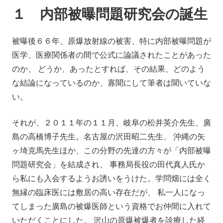
１ 内部被曝問題研究会の誕生
被曝後６６年、原爆放射線の被害、特に内部被曝問題が
医学、医療関係者の間で公式に論議されたことがあった
のか、 どうか、あったとすれば、その結果、どのよう
な結論になっているのか、寡聞にして筆者は聞いていな
い。
それが、２０１１年の１１月、岐阜の松井英介先生、廣
島の高橋博子先生。名古屋の沢田昭二先生、 沖縄の矢
ヶ埼克馬先生ほか、この分野の先達の方々が「内部被曝
問題研究会」を結成され、 事務局長役の田代真人氏か
ら私にも入会するようお誘いをうけた。学問畑には全く
無縁の臨床医には敷居の高い存在だが、 私一人になっ
てしまった廣島の被爆医師という資格でお仲間に入れて
いただくことにした。 沢山の原爆被爆者を診療した経