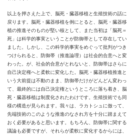
以上を押さえた上で、脳死・臓器移植と生殖技術の話に
戻ります。脳死・臓器移植を例にとると、脳死・臓器移
植の推進そのものが堅い核として、また当初は「脳死＝
死」は科学的事実ということが防御帯として存在してい
ました。しかし、この科学的事実をめぐって批判がつき
つけられると、防御帯（推進論理）は社会的合意へと変
わった。が、社会的合意がとれないと、防御帯はさらに
自己決定権へと柔軟に変化した。脳死・臓器移植推進と
いう大前提は不動のまま、防御帯だけがどんどん変わっ
て、最終的には自己決定権というところに落ち着き、脳
死・臓器移植は制度化されたわけです。生殖技術でも同
様の構造が見られます。我々は、ラカトシュに倣って、
先端技術のこのような推進のなされ方を十分に踏まえて
おく必要があると思います。もちろん、防御帯に関する
議論も必要ですが、それらが柔軟に変化するからには、