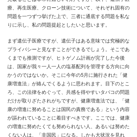
療、再生医療、クローン技術について、それぞれ固有の
問題を一つずつ挙げた上で、三者に通底する問題を私な
りに示し、私の問題提起としたいと思います。
まず遺伝子医療ですが、遺伝子はある意味では究極的な
プライバシーと見なすことができるでしょう。そこであ
くまでも推測ですが、ヒトゲノム計画が完了した今後
は、国家が我々一人一人の塩基配列を管理する方向に向
かうのではないか。そこに今年の5月に施行された「健
康増進法」が絡んでくるように思われます。目下のとこ
ろ、この法律をめぐって、共感を得やすいタバコの問題
だけが取りざたされがちですが、健康増進法では、「健
康の増進に努めることは国民の責務である」という内容
が謳われていることに着目すべきです。ここでは、健康
の増進に努めたくても努められない人、あるいは努めた
くない人は、「非国民」になる。しかも大状況を見れ