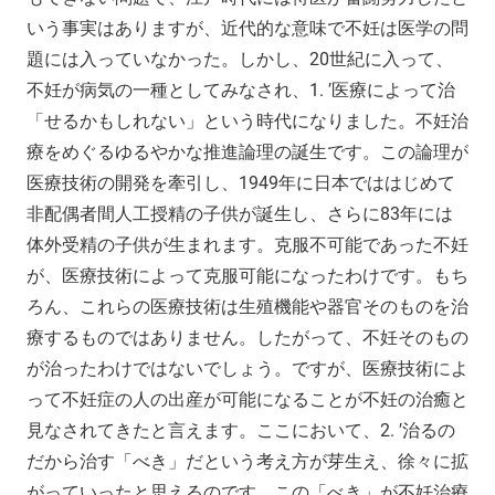
いう事実はありますが、近代的な意味で不妊は医学の問
題には入っていなかった。しかし、20世紀に入って、
不妊が病気の一種としてみなされ、1. ′医療によって治
「せるかもしれない」という時代になりました。不妊治
療をめぐるゆるやかな推進論理の誕生です。この論理が
医療技術の開発を牽引し、1949年に日本でははじめて
非配偶者間人工授精の子供が誕生し、さらに83年には
体外受精の子供が生まれます。克服不可能であった不妊
が、医療技術によって克服可能になったわけです。もち
ろん、これらの医療技術は生殖機能や器官そのものを治
療するものではありません。したがって、不妊そのもの
が治ったわけではないでしょう。ですが、医療技術によ
って不妊症の人の出産が可能になることが不妊の治癒と
見なされてきたと言えます。ここにおいて、2. ′治るの
だから治す「べき」だという考え方が芽生え、徐々に拡
がっていったと思えるのです。この「べき」が不妊治療