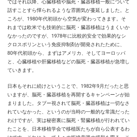
ではそれ以降、心臓移植や脳死・臓器移植一般について
話すことすら憚られるような雰囲気が蔓延しました。と
ころが、1980年代初頭から空気が変わってきます。そ
れまでは欧米でも技術的に脳死・臓器移植はうまくいか
なかったのですが、1978年に比較的安全で効果的なシ
クロスポリンという免疫抑制剤が開発されたために、
80年代初頭から、まずはアメリカ、そしてヨーロッパ
と、心臓移植や肝臓移植などの脳死・臓器移植が急増し
ていきます。
日本もそれに続けということで、1982年9月だったと思
いますが、脳死・臓器移植を再開するキャンペーンが始
まりました。タブー視されて脳死・臓器移植は一切なさ
れていなかった、というのが当時の一般的な常識だった
わけですが、実は秘密裏に脳死・腎臓移植が行われてい
たことを、日本移植学会で移植医たちが自ら公表するわ