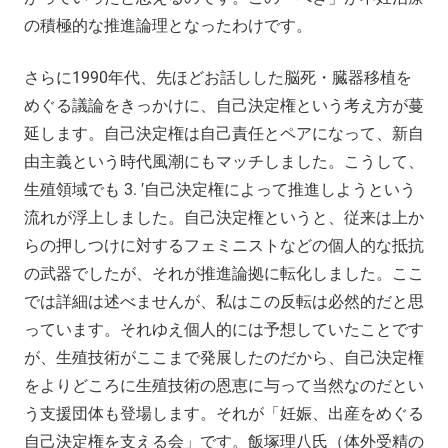
の積極的な推進論理となったわけです。
さらに1990年代、先ほどお話しした脳死・臓器移植を
めぐる議論をきっかけに、自己決定権という考え方が蔓
延します。自己決定権は自己責任とペアになって、新自
由主義という時代風潮にもマッチしました。こうして、
生殖領域でも 3. ′自己決定権によって推進しようという
流れが浮上しました。自己決定権というと、従来は上か
らの押しつけに対するフェミニストなどの個人的な抵抗
の武器でしたが、それが推進論拠に転化しました。ここ
では詳細は述べませんが、私はこの反転は必然的だと思
っています。それゆえ個人的には予想していたことです
が、生殖技術がここまで発展したのだから、自己決定権
をよりどころに生殖技術の恩恵に与って当然なのだとい
う支援団体も登場します。それが「妊娠、出産をめぐる
自己決定権を支える会」です。飯塚理八氏（体外受精の