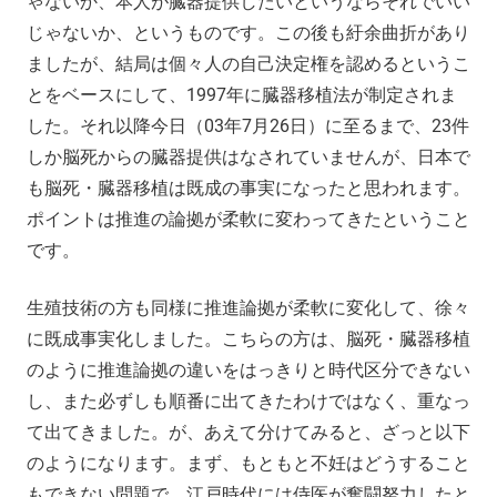
ゃないか、本人が臓器提供したいというならそれでいい
じゃないか、というものです。この後も紆余曲折があり
ましたが、結局は個々人の自己決定権を認めるというこ
とをベースにして、1997年に臓器移植法が制定されま
した。それ以降今日（03年7月26日）に至るまで、23件
しか脳死からの臓器提供はなされていませんが、日本で
も脳死・臓器移植は既成の事実になったと思われます。
ポイントは推進の論拠が柔軟に変わってきたということ
です。
生殖技術の方も同様に推進論拠が柔軟に変化して、徐々
に既成事実化しました。こちらの方は、脳死・臓器移植
のように推進論拠の違いをはっきりと時代区分できない
し、また必ずしも順番に出てきたわけではなく、重なっ
て出てきました。が、あえて分けてみると、ざっと以下
のようになります。まず、もともと不妊はどうすること
もできない問題で、江戸時代には侍医が奮闘努力したと