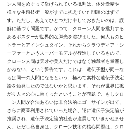
ン人間をめぐって挙げられている批判は、体外受精や
様々な生殖技術一般がすでに抱えていた問題のはずで
す。ただし、あえてひとつだけ申しておきたいのは、誤
解に基づく問題です。かつて、クローン人間を批判する
あるポスターが世界的な脚光を浴びました。何人ものヒ
トラーとアインシュタイン、それからクラウディア・シ
ーファーというスーパーモデルが行進しているもので、
クローン人間は天才や美人だけではなく独裁者も量産し
かねない、という警告です。これは、遺伝子型が同一な
らば同一の人間になるという、極めて素朴な遺伝子決定
論を触発したのではないかと思います。それが世界に拡
がり人々の心に巣くったということが問題で、もしクロ
ーン人間が合法あるいは非合法的にゴーサインが出て、
さらに商業利用されていった場合、逆に遺伝子決定論が
推奨され、遺伝子決定論的社会が進展していきかねませ
ん。ただし私自身は、クローン技術の核心問題は、クロ