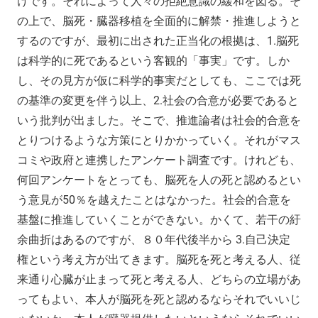
けです。それによって人々の拒絶意識の緩和を図る。そ
の上で、脳死・臓器移植を全面的に解禁・推進しようと
するのですが、最初に出された正当化の根拠は、1.脳死
は科学的に死であるという客観的「事実」です。しか
し、その見方が仮に科学的事実だとしても、ここでは死
の基準の変更を伴う以上、2.社会の合意が必要であると
いう批判が出ました。そこで、推進論者は社会的合意を
とりつけるような方策にとりかかっていく。それがマス
コミや政府と連携したアンケート調査です。けれども、
何回アンケートをとっても、脳死を人の死と認めるとい
う意見が50％を越えたことはなかった。社会的合意を
基盤に推進していくことができない。かくて、若干の紆
余曲折はあるのですが、８０年代後半から 3.自己決定
権という考え方が出てきます。脳死を死と考える人、従
来通り心臓が止まって死と考える人、どちらの立場があ
ってもよい、本人が脳死を死と認めるならそれでいいじ