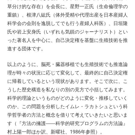
草分け的な存在）を会長に、星野一正氏（生命倫理学の
重鎮）、根津八紘氏（体外受精や代理出産を日本産婦人
科学会の会則を逸脱してでも行う産婦人科医）、日垣隆
氏や岩上安身氏（いずれも気鋭のジャーナリスト）とい
った著名人を中心に、自己決定権を基盤に生殖技術を推
進する団体です。
以上のように、脳死・臓器移植でも生殖技術でも推進論
理が時々の状況に応じて変化して、最終的に自己決定権
に帰着しているという現状があります。そこで次に、こ
うした歴史構造を私なりの別の見方で小括してみます。
科学的理論というものがどのように変化・推移していく
のか、この問題を分析したイムレ・ラカトシュという科
学哲学者の方法と概念を借りて考えていきたいと思いま
す（『方法の擁護――科学的研究プログラムの方法論』
村上陽一郎ほか訳、新曜社、1986年参照）。