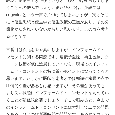
表現に留まってきたかというと、ひとつは明言してしま
うことへの怯みでしょう。またひとつは、英語では
eugenicsという一言で片づけてしまいますが、実はそこ
には優生思想と優生学と優生政策の三層があり、その分
節化がなされていないからだと思います。この点を考え
るべきです。
三番目は次元をやや異にしますが、インフォームド・コ
ンセントに関する問題です。遺伝子医療、再生医療、ク
ローン技術が仮に進展していくなら、現場でのインフォ
ームド・コンセントの特に質がポイントになってくると
思います。たしかに医師と患者とでは知識や権限の点で
圧倒的な差があるとは思いますが、その差があっても、
より良い状態にインフォームド・コンセントを高めてい
くことが最低限必要でしょう。そこで顧みると、今まで
のインフォームド・コンセントには大別して二つの問題
がある。ひとつは所要時間の問題です。あるマスコミの