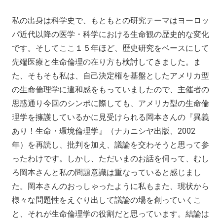
私の出身は科学史で、もともとの研究テーマはヨーロッ
パ近代以降の医学・科学における生命観の歴史的な変化
です。そしてここ１５年ほど、歴史研究をベースにして
先端医療と生命倫理の在り方も検討してきました。ま
た、そもそも私は、自己決定権を基盤としたアメリカ型
の生命倫理学に違和感をもっていましたので、主催者の
思惑通り今回のシンポに際しても、アメリカ型の生命倫
理学を擁護しているかに見受けられる岡本さんの『異義
あり！生命・環境倫理学』（ナカニシヤ出版、2002
年）を再読し、批判を加え、議論を交わそうと思って参
ったわけです。しかし、ただいまのお話を伺って、むし
ろ岡本さんと私の問題意識は重なっていると感じまし
た。岡本さんのおっしゃったように私もまた、現状から
様々な問題性をえぐり出して議論の場を創っていくこ
と、それが生命倫理学の役割だと思っています。結論は