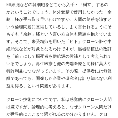
ES細胞などの幹細胞をどこから入手・「樹立」するの
かということでしょう。体外受精で使用しなかった「余
剰」胚が手っ取り早いわけですが、人間の萌芽を潰すと
いう倫理問題に直結しているし、よく言われるようにそ
もそも「余剰」胚という言い方自体も問題を抱えていま
す。そこで、未受精卵を用いた「ヒト」クローン胚や中
絶胎児などが対象となるわけですが、臓器移植法の改訂
を「前」にして脳死者も供給源の候補として考えられて
いるでしょう。再生医療も他の先端医療と同様に莫大な
特許利益につながっています。その際、提供者には無報
酬であっても、開発した企業や研究者は計り知れない利
益を得る、という問題があります。
クローン技術についてです。私は感覚的にクローン人間
は嫌ですが、論理的に考えると、なぜクローン人間だけ
が世界的にここまで騒がれるのか分かりません。クロー