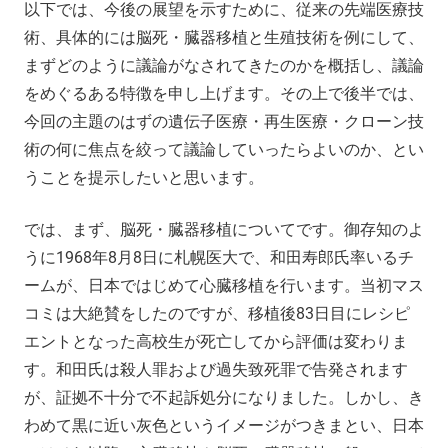
以下では、今後の展望を示すために、従来の先端医療技
術、具体的には脳死・臓器移植と生殖技術を例にして、
まずどのように議論がなされてきたのかを概括し、議論
をめぐるある特徴を申し上げます。その上で後半では、
今回の主題のはずの遺伝子医療・再生医療・クローン技
術の何に焦点を絞って議論していったらよいのか、とい
うことを提示したいと思います。
では、まず、脳死・臓器移植についてです。御存知のよ
うに1968年8月8日に札幌医大で、和田寿郎氏率いるチ
ームが、日本ではじめて心臓移植を行います。当初マス
コミは大絶賛をしたのですが、移植後83日目にレシピ
エントとなった高校生が死亡してから評価は変わりま
す。和田氏は殺人罪および過失致死罪で告発されます
が、証拠不十分で不起訴処分になりました。しかし、き
わめて黒に近い灰色というイメージがつきまとい、日本