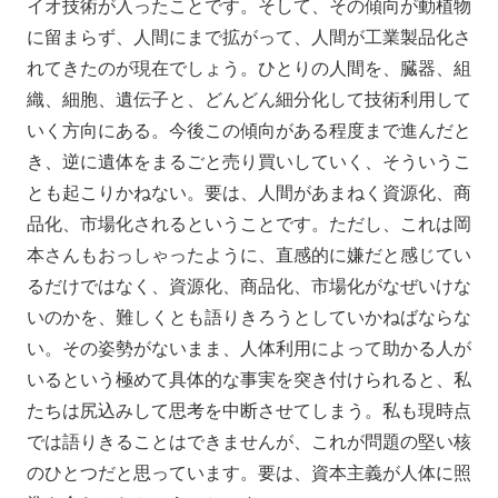
イオ技術が入ったことです。そして、その傾向が動植物
に留まらず、人間にまで拡がって、人間が工業製品化さ
れてきたのが現在でしょう。ひとりの人間を、臓器、組
織、細胞、遺伝子と、どんどん細分化して技術利用して
いく方向にある。今後この傾向がある程度まで進んだと
き、逆に遺体をまるごと売り買いしていく、そういうこ
とも起こりかねない。要は、人間があまねく資源化、商
品化、市場化されるということです。ただし、これは岡
本さんもおっしゃったように、直感的に嫌だと感じてい
るだけではなく、資源化、商品化、市場化がなぜいけな
いのかを、難しくとも語りきろうとしていかねばならな
い。その姿勢がないまま、人体利用によって助かる人が
いるという極めて具体的な事実を突き付けられると、私
たちは尻込みして思考を中断させてしまう。私も現時点
では語りきることはできませんが、これが問題の堅い核
のひとつだと思っています。要は、資本主義が人体に照