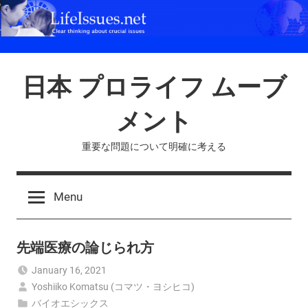
Skip
to
content
日本 プロライフ ムーブ
メント
重要な問題について明確に考える
Menu
先端医療の論じられ方
January 16, 2021
Yoshiiko Komatsu (コマツ・ヨシヒコ)
バイオエシックス