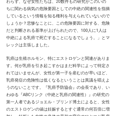
わらず、なぜ女性たちは、20数件もの研究がこのいの
ちに関わる病気の危険要因としての中絶の関連性を指摘
しているという情報を知る権利を与えられていないので
しょうか？悲惨なことに、この危険要因に対する、危険
だと判断される基準が上げられたので、100人に1人は
中絶による乳癌で死亡することになるでしょう。」とマ
レックは主張しました。
乳癌は生殖ホルモン、特にエストロゲンと関連がありま
す。何が乳癌を引き起こすかはまだ科学によって特定さ
れてはいませんが、女性が第一子を産むのが早いほど、
乳癌発症の危険性は低くなるということは異議を唱えよ
うのないことです。『乳癌予防協会』の会長であり、い
わゆる『ABCリンク（中絶と乳癌の関連性）』の研究の
第一人者であるジョエル・ブリンド博土によると、女性
のエストロゲンの値は妊娠するとすぐ通常の何百倍に増