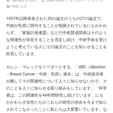
January 8, 2021
Julie Foster (フォスター・ジュリー)
中絶
,
人口
1957年以降発表された35の論文のうちの27の論文で、
中絶が乳癌に関与することが指摘されているにもかかわ
らず、『家族計画連盟』などの中絶賛成団体はそのよう
な関連性が存在することを否定し続け、中絶手術を受け
ようと考えている人にその論文のことを知らせることを
拒否しています。
カレン・マレックをリーダーとする、「ABC（Abortion
－Breast Cancer：中絶：乳癌）連合」は、中絶提供者
が概してその関連性について人々に知らせないので、そ
のことを人々に知らせる取り組みをしています。「科学
者は、この関連性を44年間研究し続けています。にも
かかわらず女性たちがこれらの研究の存在を今まで知ら
されてこなかったことに私たちは大変驚いています。な