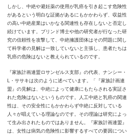
しかし、中絶や避妊薬の使用が乳癌を引き起こす危険性
があるという明白な証拠があるにもかかわらず、収益性
の高い中絶産業はいかなる関連性も存在しないと否定し
続けています。ブリンド博士や他の研究者が行なった研
究の信頼性を攻撃して、中絶擁護団体はその問題に関し
て科学者の見解は一致していないと主張し、患者たちは
乳癌の危険はないと教えられているのです。
『家族計画連盟ロサンゼルス支部』の代表、ナンシー・
L・ササキは次のように述べています。「『家族計画連
盟』の見解は、中絶によって健康にもたらされる実証さ
れた危険はないというものです。人工中絶と乳癌の関連
性は、その安全性にもかかわらず中絶に反対している
人々が唱えている理論なのです。その理論は研究によっ
て生み出されたものではありません。『家族計画連盟』
は、女性は病気の危険性に影響するすべての要因につい