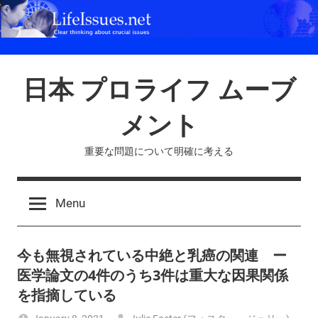
Skip
to
content
日本 プロライフ ムーブ
メント
重要な問題について明確に考える
Menu
今も無視されている中絶と乳癌の関連 ー
医学論文の4件のうち3件は重大な因果関係
を指摘している