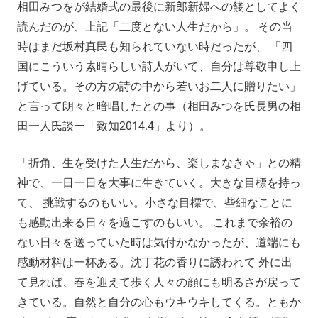
相田みつをが結婚式の最後に新郎新婦への餞としてよく
読んだのが、上記「二度とない人生だから」。 その当
時はまだ坂村真民も知られていない時だったが、 「四
国にこういう素晴らしい詩人がいて、自分は尊敬申し上
げている。その方の詩の中から若いお二人に贈りたい」
と言って朗々と暗唱したとの事（相田みつを氏長男の相
田一人氏談ー「致知2014.4」より）。
「折角、生を受けた人生だから、楽しまなきゃ」との精
神で、一日一日を大事に生きていく。大きな目標を持っ
て、 挑戦するのもいい。小さな目標で、些細なことに
も感動出来る日々を過ごすのもいい。 これまで余裕の
ない日々を送っていた時は気付かなかったが、道端にも
感動材料は一杯ある。沈丁花の香りに誘われて 外に出
て見れば、春を迎えて歩く人々の顔にも明るさが戻って
きている。自然と自分の心もウキウキしてくる。ともか