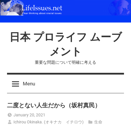
Skip
to
content
日本 プロライフ ムーブ
メント
重要な問題について明確に考える
Menu
二度とない人生だから（坂村真民）
January 20, 2021
Ichirou Okinaka. (オキナカ イチロウ)
生命