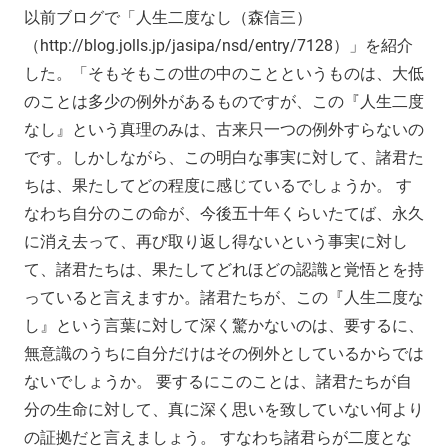
以前ブログで「人生二度なし（森信三）
（http://blog.jolls.jp/jasipa/nsd/entry/7128）」を紹介
した。「そもそもこの世の中のことというものは、大低
のことは多少の例外があるものですが、この『人生二度
なし』という真理のみは、古来只一つの例外すらないの
です。しかしながら、この明白な事実に対して、諸君た
ちは、果たしてどの程度に感じているでしょうか。 す
なわち自分のこの命が、今後五十年くらいたてば、永久
に消え去って、再び取り返し得ないという事実に対し
て、諸君たちは、果たしてどれほどの認識と覚悟とを持
っていると言えますか。諸君たちが、この『人生二度な
し』という言葉に対して深く驚かないのは、要するに、
無意識のうちに自分だけはその例外としているからでは
ないでしょうか。 要するにこのことは、諸君たちが自
分の生命に対して、真に深く思いを致していない何より
の証拠だと言えましょう。 すなわち諸君らが二度とな