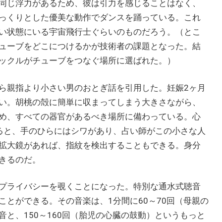
同じ浮力があるため、彼は引力を感じることはなく、
っくりとした優美な動作でダンスを踊っている。これ
い状態にいる宇宙飛行士ぐらいのものだろう。（とこ
ューブをどこにつけるかが技術者の課題となった。結
ックルがチューブをつなぐ場所に選ばれた。）
ら親指より小さい男のおとぎ話を引用した。妊娠2ヶ月
い。胡桃の殻に簡単に収まってしまう大きさながら、
め、すべての器官があるべき場所に備わっている。心
ると、手のひらにはシワがあり、占い師がこの小さな人
拡大鏡があれば、指紋を検出することもできる。身分
きるのだ。
プライバシーを覗くことになった。特別な通水式聴音
とができる。その音楽は、1分間に60～70回（母親の
と、150～160回（胎児の心臓の鼓動）というもっと