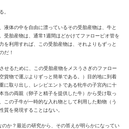
いる。
、液体の中を自由に漂っているその受胎産物は、牛と
。受胎産物は、通常1週間ほどかけてファローピオ管を
力を利用すれば、この受胎産物は、それよりもずっと
のだ！
動させるために、この受胎産物をメスうさぎのファロー
空貨物で運ぶよりずっと簡単である。）目的地に到着
重に取り出し、レシピエントである牝牛の子宮内に十
本当の両親（卵子と精子を提供した牛）から受け取っ
、この子牛が一時的な入れ物として利用した動物（う
性質を発現することはない。
なのか？最近の研究から、その答えが明らかになってい