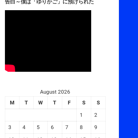
告白～僕は「ゆりかご」に預けられた
August 2026
M
T
W
T
F
S
S
1
2
3
4
5
6
7
8
9