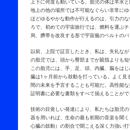
上下に何度も動いている。胎児の体は羊水と
地上の他の場所では不可能なぐらい非常にゆ
ほどゆるやかな動作が行えるのは、引力のな
ろで、初めての宇宙旅行では、燃料を運ぶチ
局、臍帯を改良する形で宇宙服のベルトのバ
以前、上院で証言したとき、私は、失礼なが
の胎児では、頭から臀部までが親指よりも短
この胎児には、手、足、頭、内臓、脳をはじ
臓は1ヶ月前から鼓動を打っている。よく見
間の未来を予言することも可能だ。高性能な
証明書に必要な書類をすべて揃えることがで
技術の目覚しい発達により、私たちは胎児の
器を用いれば、生命の最も初期の音楽を聞くこ
心臓の鼓動）の割合で聞こえる深く力強い打音