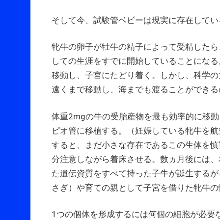
そして今、試験管ベビーは現実に存在して
牝牛の卵子が牡牛の精子によって受精したら
しての生涯をすでに開始していることになる
移動し、子宮にたどり着く。しかし、科学の
遠くまで移動し、海までも渡ることができる
体重2mgの牛の受胎産物を最も効率的に移
ピオ管に移植する。（妊娠している牝牛を航
すると、まだ小さな存在であるこの生体を慎
分注意しながら着床させる。数ヵ月後には、
た遺伝資質をすべて持った子牛が誕生するが
さぎ）や育ての親として子宮を借りた牝牛の
1つの個体を形成するには何個の細胞が必要