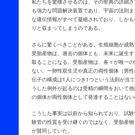
私たちを驚嘆させるのは、その聖典の詳細さ
も強力な問題解決装置であり、宇宙の法則ま
な遺伝情報がすべて凝縮されており、しかも
りと収まってしまうのである。
さらに驚くべきことがある。生殖細胞が成熟
受胎産物は、過去の個体とも、未来に誕生す
取ることになる。受胎産物は、各々が唯一の
ない。一卵性双生児や真正の両性個体（男性
伝子の構成は1人につき1つという法則が当
うした例外が起るのは受精の瞬間をおいて他
の個体が両性個体として発達することはない
こうした事実は以前から知られており、試験
験管の性質を受け継ぐのではなく、受胎産物
が賛同していた。