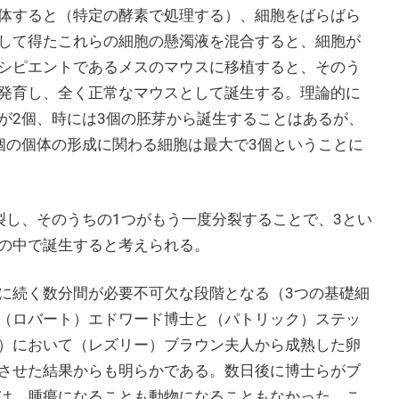
体すると（特定の酵素で処理する）、細胞をばらばら
して得たこれらの細胞の懸濁液を混合すると、細胞が
シピエントであるメスのマウスに移植すると、そのう
発育し、全く正常なマウスとして誕生する。理論的に
が2個、時には3個の胚芽から誕生することはあるが、
個の個体の形成に関わる細胞は最大で3個ということに
裂し、そのうちの1つがもう一度分裂することで、3とい
の中で誕生すると考えられる。
に続く数分間が必要不可欠な段階となる（3つの基礎細
（ロバート）エドワード博士と（パトリック）ステッ
）において（レズリー）ブラウン夫人から成熟した卵
させた結果からも明らかである。数日後に博士らがブ
は、腫瘍になることも動物になることもなかった。こ