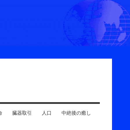
命
臓器取引
人口
中絶後の癒し