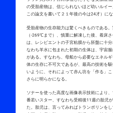
の受胎産物は、信じられないほど幼いルイー
この論文を書いて２１年後の今は24才）に
受胎産物の生存能力は驚くべきものである。
（-269℃まで）、慎重に解凍した後、着床
は、レシピエントの子宮粘膜から胚盤に十分
なわち羊水に包まれた初期の生体は、宇宙服
がある。すなわち、母船から必要なエネルギ
体の生存に不可欠であるが、最高の技術を駆
いように、それによって赤ん坊を「作る」こ
さらに明らかになる。
ソナーを使った高度な画像表示技術により、
番若いスター、すなわち受精後11週の胎児
た。胎児は、言ってみればトランポリンをし