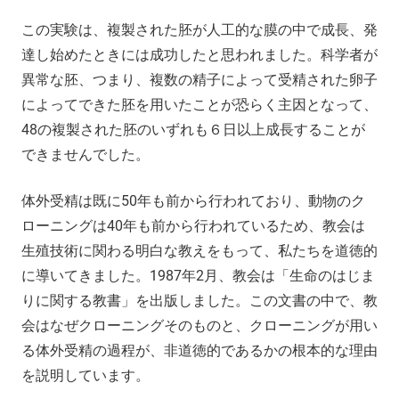
この実験は、複製された胚が人工的な膜の中で成長、発
達し始めたときには成功したと思われました。科学者が
異常な胚、つまり、複数の精子によって受精された卵子
によってできた胚を用いたことが恐らく主因となって、
48の複製された胚のいずれも６日以上成長することが
できませんでした。
体外受精は既に50年も前から行われており、動物のク
ローニングは40年も前から行われているため、教会は
生殖技術に関わる明白な教えをもって、私たちを道徳的
に導いてきました。1987年2月、教会は「生命のはじま
りに関する教書」を出版しました。この文書の中で、教
会はなぜクローニングそのものと、クローニングが用い
る体外受精の過程が、非道徳的であるかの根本的な理由
を説明しています。