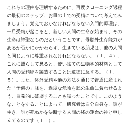
これらの理由を理解するために、再度クローニング過程
の最初のステップ、お皿の上での受精について考えてみ
ましょう。覚えておかなければならない入門的原理は、
一旦受精が起こると、新しい人間の生命が始まり、その
生命は神聖なものだということです。母胎外生存能力が
あるか否かにかかわらず、生きている胎児は、他の人間
と同じように尊重されなければならない。（Ｉ、４）。
これに照らして見ると、使い捨ての生物学的材料として
人間の受精卵を製造することは道徳に反する。（Ｉ、
５）。また、体外受精や他の方法を通じて普通に産まれ
た「予備の」胚を、過度な危険を胚の生命に負わせるよ
う、自発的に破壊することも誤ったことです。このよう
なことをすることによって、研究者は自分自身を、誰が
生き、誰が死ぬかを決断する人間の胚の運命の神と申し
立てるのです（ＩＩ）。