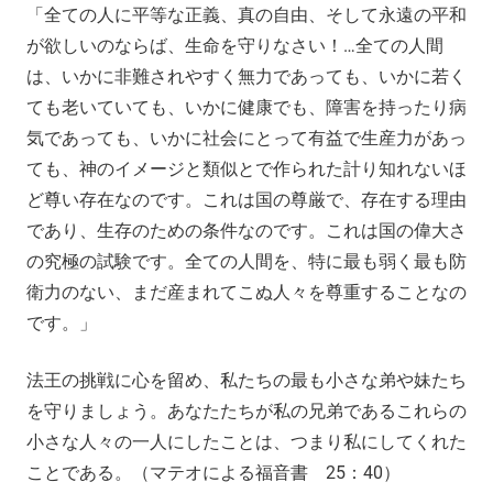
「全ての人に平等な正義、真の自由、そして永遠の平和
が欲しいのならば、生命を守りなさい！…全ての人間
は、いかに非難されやすく無力であっても、いかに若く
ても老いていても、いかに健康でも、障害を持ったり病
気であっても、いかに社会にとって有益で生産力があっ
ても、神のイメージと類似とで作られた計り知れないほ
ど尊い存在なのです。これは国の尊厳で、存在する理由
であり、生存のための条件なのです。これは国の偉大さ
の究極の試験です。全ての人間を、特に最も弱く最も防
衛力のない、まだ産まれてこぬ人々を尊重することなの
です。」
法王の挑戦に心を留め、私たちの最も小さな弟や妹たち
を守りましょう。あなたたちが私の兄弟であるこれらの
小さな人々の一人にしたことは、つまり私にしてくれた
ことである。（マテオによる福音書 25：40）