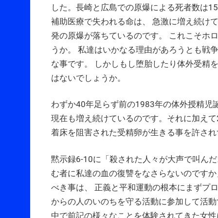
した。長崎と広島での原爆による死者数は1
補助医療で失われる命は、 急激に増え続けて
発の原爆が落ちているのです。 これこそホ
うか。 私達はいかなる理由があろうとも戦
な事です。 しかしもし堕胎したり体外受精
はないでしょうか。
わずか40年足らず前の1983年の体外授精
現在も増え続けているのです。それに加えて
着床を阻害された受精卵が生きる事を許され
黙示録6-10に「殺された人々が大声で叫ん
む者に私達の血の復讐をなさらないのですか
べき事は、 正義と平和運動の根本にまずプ
からの人のいのちを守る活動に参加して活動
中で前記の様々なことを体験されてきた女性