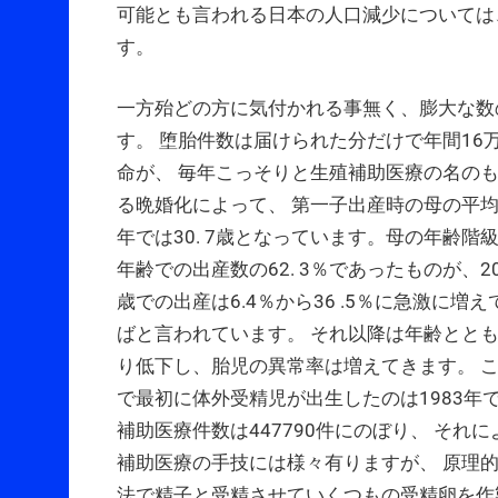
可能とも言われる日本の人口減少については
す。
一方殆どの方に気付かれる事無く、膨大な数
す。 堕胎件数は届けられた分だけで年間16
命が、 毎年こっそりと生殖補助医療の名の
る晩婚化によって、 第一子出産時の母の平均年
年では30. 7歳となっています。母の年齢階
年齢での出産数の62. 3％であったものが、2
歳での出産は6.4％から36 .5％に急激に
ばと言われています。 それ以降は年齢とと
り低下し、胎児の異常率は増えてきます。 
で最初に体外受精児が出生したのは1983年で
補助医療件数は447790件にのぼり、 それ
補助医療の手技には様々有りますが、 原理
法で精子と受精させていくつもの受精卵を作