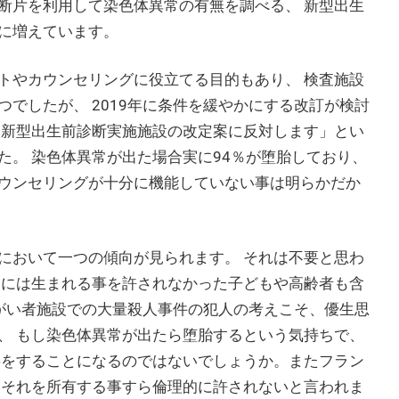
断片を利用して染色体異常の有無を調べる、 新型出生
に増えています。
トやカウンセリングに役立てる目的もあり、 検査施設
でしたが、 2019年に条件を緩やかにする改訂が検討
 新型出生前診断実施施設の改定案に反対します」とい
た。 染色体異常が出た場合実に94％が堕胎しており、
ウンセリングが十分に機能していない事は明らかだか
において一つの傾向が見られます。 それは不要と思わ
中には生まれる事を許されなかった子どもや高齢者も含
障がい者施設での大量殺人事件の犯人の考えこそ、優生思
、 もし染色体異常が出たら堕胎するという気持ちで、
事をすることになるのではないでしょうか。またフラン
はそれを所有する事すら倫理的に許されないと言われま