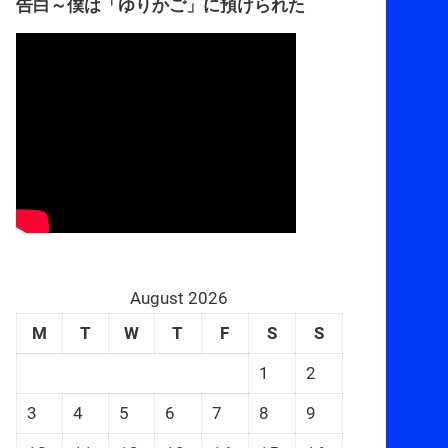
告白～僕は「ゆりかご」に預けられた
August 2026
M
T
W
T
F
S
S
1
2
3
4
5
6
7
8
9