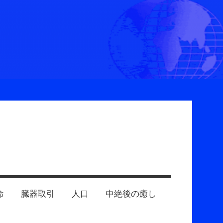
命
臓器取引
人口
中絶後の癒し