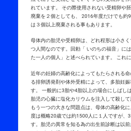
れています。 その際使用されない受精卵や
廃棄を２個としても、 2016年度だけでも
は３個以上廃棄される事もあります。
母体内の胎児や受精卵は、どれ程形は小さく
つ人間なのです。回勅「 いのちの福音」に
た一人の個人」と述べられています。 これに
近年の妊婦の高齢化によってもたらされる命
る排卵誘発剤や体外受精によって、多胎妊娠
す。 一般的に3胎や4胎以上の場合にしばし
胎児の心臓に塩化カリウムを注入して殺して
もう一つの大きな問題点は、母体の高齢化に
度は概略20歳では約1500人に１人ですが、3
す。胎児の異常を知る為の出生前診断は以前