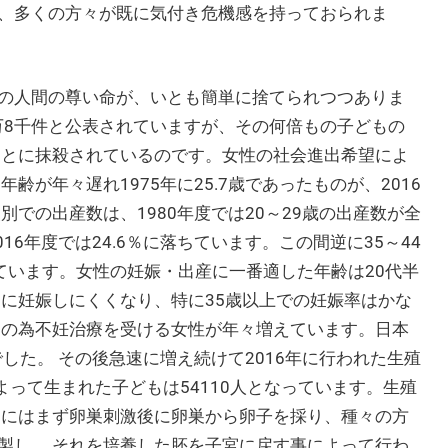
、多くの方々が既に気付き危機感を持っておられま
の人間の尊い命が、いとも簡単に捨てられつつありま
万8千件と公表されていますが、その何倍もの子どもの
もとに抹殺されているのです。女性の社会進出希望によ
齢が年々遅れ1975年に25.7歳であったものが、2016
級別での出産数は、1980年度では20～29歳の出産数が全
016年度では24.6％に落ちています。この間逆に35～44
増えています。女性の妊娠・出産に一番適した年齢は20代半
もに妊娠しにくくなり、特に35歳以上での妊娠率はかな
この為不妊治療を受ける女性が年々増えています。日本
した。 その後急速に増え続けて2016年に行われた生殖
によって生まれた子どもは54110人となっています。生殖
的にはまず卵巣刺激後に卵巣から卵子を採り、種々の方
製し、 それを培養した胚を子宮に戻す事によって行わ