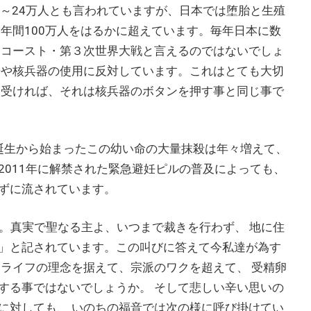
5～24万人とも言われていますが、日本では堕胎と生殖
年間100万人をはるかに超えています。毎年日本に数
ロコースト・第３次世界大戦と言えるのではないでしょ
争や核兵器の使用に反対しています。これはとても大切
を受ければ、それは核兵器のボタンを押す事と同じ事で
児誕生から始まったこの幼い命の大量抹殺は年々増えて、
2011年に解禁された緊急避妊ピルの普及によっても、
ずに流されています。
だ。真実で聖なる主よ、いつまで裁きを行わず、 地に住
」と記されています。この叫びに答えて今私達が為す
ロライフの理念を据えて、宗派のワクを超えて、 受精卵
する事ではないでしょうか。 そして悲しい辛い思いの
に対しても、 いのちの福音では次の様に呼び掛けてい