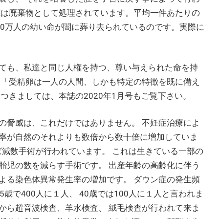
胚は廃棄物として処理されています。平均一件あたりの
約90万人の幼い命が闇に葬り去られているのです。実際に
ても、私達と同じ人権を持つ、尊い与えられた命を持
は「受精卵は一人の人間、しかも特定の特徴を既に備え
つきましては、本誌の2020年1月号もご覧下さい。
の脅威は、これだけではありません。 不妊症治療によ
率が自然のそれよりも数倍から数十倍に増加していま
ば減数手術が行われています。 これは生きている一部の
胎児の数を減らす手術です。 出産年齢の高齢化に伴う
よる染色体異常発生率の増加です。 ダウン症の発生頻
5歳で400人に１人、 40歳では100人に１人と言われま
から超音波検査、羊水検査、 絨毛検査が行われて来ま