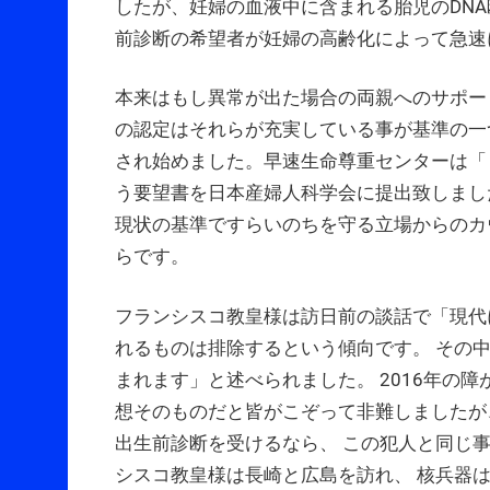
したが、妊婦の血液中に含まれる胎児のDNA
前診断の希望者が妊婦の高齢化によって急速
本来はもし異常が出た場合の両親へのサポー
の認定はそれらが充実している事が基準の一つ
され始めました。早速生命尊重センターは「
う要望書を日本産婦人科学会に提出致しまし
現状の基準ですらいのちを守る立場からのカ
らです。
フランシスコ教皇様は訪日前の談話で「現代
れるものは排除するという傾向です。 その
まれます」と述べられました。 2016年の
想そのものだと皆がこぞって非難しましたが
出生前診断を受けるなら、 この犯人と同じ
シスコ教皇様は長崎と広島を訪れ、 核兵器