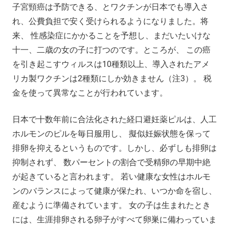
子宮頸癌は予防できる、とワクチンが日本でも導入さ
れ、公費負担で安く受けられるようになりました。将
来、 性感染症にかかることを予想し、まだいたいけな
十一、二歳の女の子に打つのです。ところが、 この癌
を引き起こすウィルスは10種類以上、導入されたアメ
リカ製ワクチンは2種類にしか効きません（注3）。 税
金を使って異常なことが行われています。
日本で十数年前に合法化された経口避妊薬ピルは、人工
ホルモンのピルを毎日服用し、 擬似妊娠状態を保って
排卵を抑えるというものです。しかし、必ずしも排卵は
抑制されず、 数パーセントの割合で受精卵の早期中絶
が起きていると言われます。 若い健康な女性はホルモ
ンのバランスによって健康が保たれ、いつか命を宿し、
産むように準備されています。 女の子は生まれたとき
には、生涯排卵される卵子がすべて卵巣に備わっていま