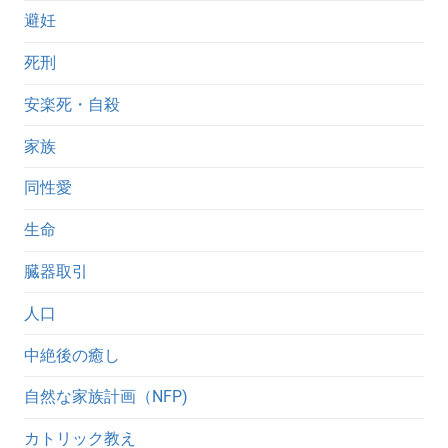
避妊
死刑
安楽死・自殺
家族
同性愛
生命
臓器取引
人口
中絶後の癒し
自然な家族計画（NFP)
カトリック教え