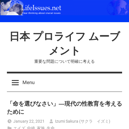
Skip
to
content
日本 プロライフ ムーブ
メント
重要な問題について明確に考える
Menu
「命を選びなさい」―現代の性教育を考える
ために
January 22, 2021
Izumi Sakura (サクラ イズミ)
エイズ
,
中絶
,
家族
,
生命