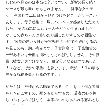
しむのを見るのは本当に辛いですが、 影響の長く続く
ケースが最も辛いかもしれません。……健康な女の子
が、 生まれて二日目からひきつけを起こしたケースが
あります。母子感染で、脳にヘルペスが感染したためで
した。 その両親にはもう一人子どもが生まれました
が、この赤ちゃんは歩いたり話したりするのが困難で
す。 16歳の若い女性が子宮頸癌の手術で不妊になるの
を見るのも、胸が痛みます。子宮頸癌は、 子宮頸管の
一部あるいは全部を摘出しなければなりません。その影
響は彼女と夫だけでなく、 祖父母となるはずであった
人々など、ほかの家族にも及びます。皆が、人生の最も
豊かな祝福を奪われるのです。」
私たちは、神様からの賜物である「性」を、面倒な問題
を引き起こすもの、死をもたらすもの、 若者の心を押
しつぶすものではなく、本来のいのちあふれる恵みとし