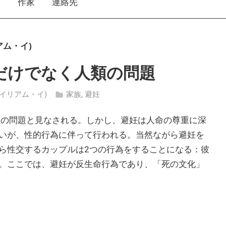
え
作家
連絡先
リアム・イ)
だけでなく人類の問題
イ・ウイリアム・イ)
家族
,
避妊
理の問題と見なされる。しかし、避妊は人命の尊重に深
いが、性的行為に伴って行われる。当然ながら避妊を
ら性交するカップルは2つの行為をすることになる：彼
。ここでは、避妊が反生命行為であり、「死の文化」