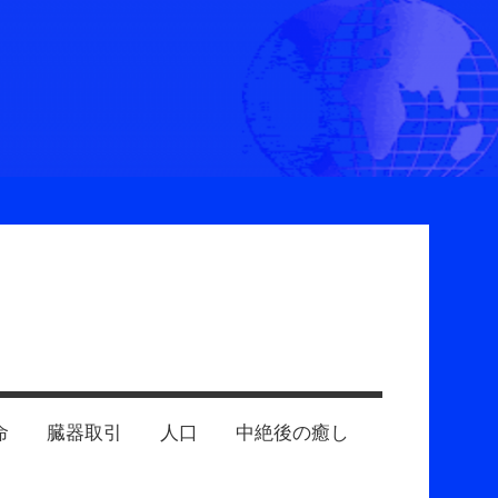
命
臓器取引
人口
中絶後の癒し