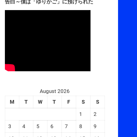
告白～僕は「ゆりかご」に預けられた
August 2026
M
T
W
T
F
S
S
1
2
3
4
5
6
7
8
9