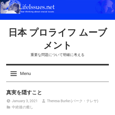
Skip
to
content
日本 プロライフ ムーブ
メント
重要な問題について明確に考える
Menu
真実を隠すこと
January 3, 2021
Theresa Burke (バーク・テレサ)
中絶後の癒し