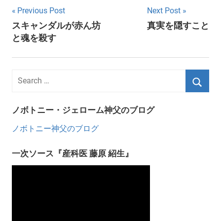
Post
Previous Post
Next Post
スキャンダルが赤ん坊
真実を隠すこと
navigation
と魂を殺す
ノボトニー・ジェローム神父のブログ
ノボトニー神父のブログ
一次ソース『産科医 藤原 紹生』