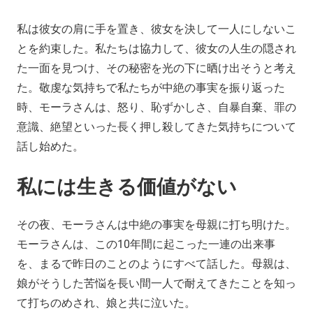
私は彼女の肩に手を置き、彼女を決して一人にしないこ
とを約束した。私たちは協力して、彼女の人生の隠され
た一面を見つけ、その秘密を光の下に晒け出そうと考え
た。敬虔な気持ちで私たちが中絶の事実を振り返った
時、モーラさんは、怒り、恥ずかしさ、自暴自棄、罪の
意識、絶望といった長く押し殺してきた気持ちについて
話し始めた。
私には生きる価値がない
その夜、モーラさんは中絶の事実を母親に打ち明けた。
モーラさんは、この10年間に起こった一連の出来事
を、まるで昨日のことのようにすべて話した。母親は、
娘がそうした苦悩を長い間一人で耐えてきたことを知っ
て打ちのめされ、娘と共に泣いた。