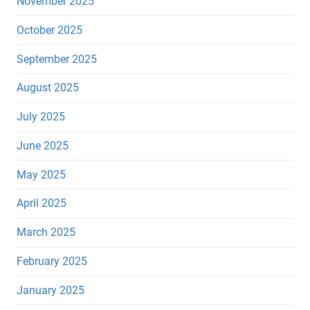
November 2025
October 2025
September 2025
August 2025
July 2025
June 2025
May 2025
April 2025
March 2025
February 2025
January 2025