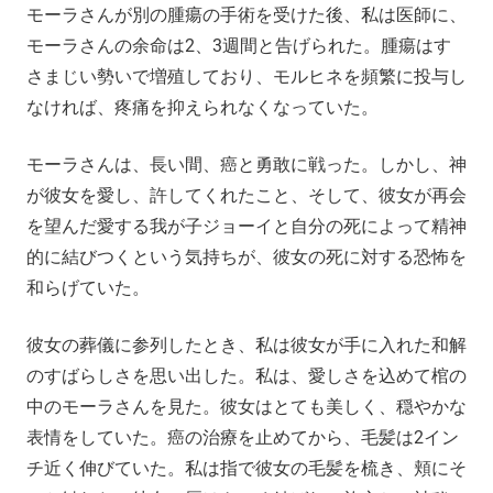
モーラさんが別の腫瘍の手術を受けた後、私は医師に、
モーラさんの余命は2、3週間と告げられた。腫瘍はす
さまじい勢いで増殖しており、モルヒネを頻繁に投与し
なければ、疼痛を抑えられなくなっていた。
モーラさんは、長い間、癌と勇敢に戦った。しかし、神
が彼女を愛し、許してくれたこと、そして、彼女が再会
を望んだ愛する我が子ジョーイと自分の死によって精神
的に結びつくという気持ちが、彼女の死に対する恐怖を
和らげていた。
彼女の葬儀に参列したとき、私は彼女が手に入れた和解
のすばらしさを思い出した。私は、愛しさを込めて棺の
中のモーラさんを見た。彼女はとても美しく、穏やかな
表情をしていた。癌の治療を止めてから、毛髪は2イン
チ近く伸びていた。私は指で彼女の毛髪を梳き、頬にそ