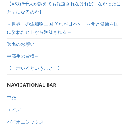
【#3万5千人が訴えても報道されなければ「なかったこ
と」になるのか】
＜世界一の添加物王国 それが日本＞ ～食と健康を国
に委ねたヒトから淘汰される～
署名のお願い
中高生の皆様～
【 老いるということ 】
NAVIGATIONAL BAR
中絶
エイズ
バイオエシックス