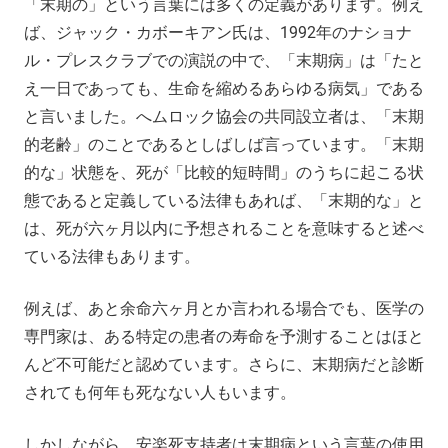
「末期の」という言葉には多くの定義があります。例え
ば、ジャック・カボーキアン氏は、1992年のナショナ
ル・プレスクラブでの演説の中で、「末期病」は「たと
え一日であっても、生命を縮めるあらゆる病気」である
と言いました。へムロック協会の共同設立者は、「末期
的老齢」のことであるとしばしば言っています。「末期
的な」状態を、死が「比較的短時間」のうちに起こる状
態であると定義している法律もあれば、「末期的な」と
は、死が六ヶ月以内に予想されることを意味すると述べ
ている法律もあります。
例えば、あと余命六ヶ月とか言われる場合でも、医学の
専門家は、ある特定の患者の寿命を予測することはほと
んど不可能だと認めています。さらに、末期病だと診断
されても何年も死なない人もいます。
しかしながら、安楽死支持者は末期病という言葉の使用