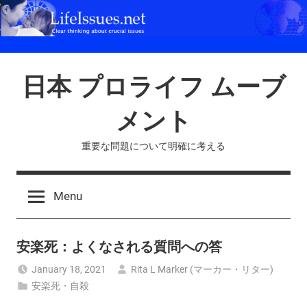
Skip
to
content
日本 プロライフ ムーブ
メント
重要な問題について明確に考える
Menu
安楽死：よくなされる質問への答
January 18, 2021
Rita L Marker (マーカー・リター)
安楽死・自殺