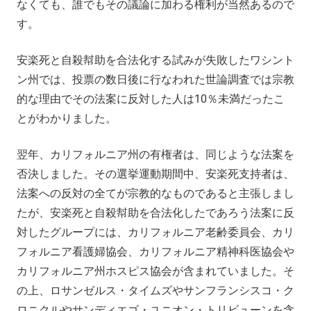
なくても、誰でもその議論に加わる権利が当然あるので
す。
安楽死と自殺幇助を合法化する試みが失敗したワシント
ン州では、投票の数日後に行なわれた世論調査では宗教
的な理由でその法案に反対した人は10％未満だったこ
とがわかりました。
翌年、カリフォルニア州の有権者は、同じような法案を
否決しました。その選挙運動期間中、安楽死支持者は、
法案への反対の全てが宗教的なものであると主張しまし
たが、安楽死と自殺幇助を合法化したであろう法案に反
対したグループには、カリフォルニア老齢委員会、カリ
フォルニア看護婦協会、カリフォルニア精神科医協会や
カリフォルニア州ホスピス協会が含まれていました。そ
の上、ロサンゼルス・タイムズやサンフランシスコ・ク
ロニクルやサンディエゴ・ユニオン・トリビューンを含