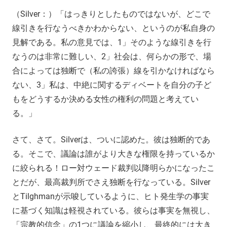
（Silver：）「はっきりとしたものではないが、どこで
線引きを行なうべきかわからない、というのが私自身の
見解である。私の意見では、1」そのような線引きを行
なうのは非常に難しい、2」社会は、何らかの形で、場
合によっては独断で（私の誇張）線を引かなければなら
ない、3」私は、中絶に関するディベートを自分の子ど
もをどうするか決める女性の権利の問題と考えてい
る。」
さて、さて。Silverは、ついに認めた。彼は独断的であ
る。そこで、議論は誰がより大きな権限を持っているか
に絞られる！ロー対ウェード裁判以降明らかになったこ
とだが、最高裁判所でさえ独断を行なっている。Silver
とTilghmanが示唆しているように、ヒト発生学の事実
に基づく知識は軽視されている。彼らは事実を無視し、
「宗教的信念」の1つに議論を縮小し、最終的には大き