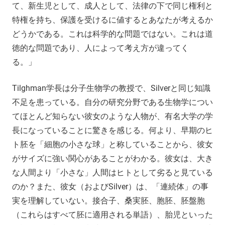
て、新生児として、成人として、法律の下で同じ権利と
特権を持ち、保護を受けるに値するとあなたが考えるか
どうかである。これは科学的な問題ではない。これは道
徳的な問題であり、人によって考え方が違ってく
る。」
Tilghman学長は分子生物学の教授で、Silverと同じ知識
不足を患っている。自分の研究分野である生物学につい
てほとんど知らない彼女のような人物が、有名大学の学
長になっていることに驚きを感じる。何より、早期のヒ
ト胚を「細胞の小さな球」と称していることから、彼女
がサイズに強い関心があることがわかる。彼女は、大き
な人間より「小さな」人間はヒトとして劣ると見ている
のか？また、彼女（およびSilver）は、「連続体」の事
実を理解していない。接合子、桑実胚、胞胚、胚盤胞
（これらはすべて胚に適用される単語）、胎児といった