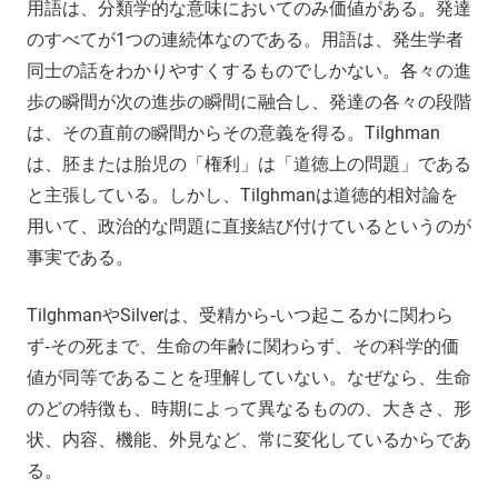
用語は、分類学的な意味においてのみ価値がある。発達
のすべてが1つの連続体なのである。用語は、発生学者
同士の話をわかりやすくするものでしかない。各々の進
歩の瞬間が次の進歩の瞬間に融合し、発達の各々の段階
は、その直前の瞬間からその意義を得る。Tilghman
は、胚または胎児の「権利」は「道徳上の問題」である
と主張している。しかし、Tilghmanは道徳的相対論を
用いて、政治的な問題に直接結び付けているというのが
事実である。
TilghmanやSilverは、受精から‐いつ起こるかに関わら
ず‐その死まで、生命の年齢に関わらず、その科学的価
値が同等であることを理解していない。なぜなら、生命
のどの特徴も、時期によって異なるものの、大きさ、形
状、内容、機能、外見など、常に変化しているからであ
る。