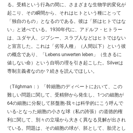
る。受精という行為の間に、さまざまな生物学的変化が
起こり、その瞬間から、それはヒトという種にとって
「独自のもの」となるのである。彼は「胚はヒトではな
い」と述べている。1930年代に、アドルフ・ヒトラー
は、ユダヤ人、ジプシー、スラブ人などはヒトではない
と宣言した。これは「劣等人種」（人間以下）という彼
の概念であり、「Lebens unwerten leben」（生きるに
値しない命）という自明の理を引き起こした。Silverは
専制主義者なのか？続きを読んでほしい。
（Tilghman：）「幹細胞のディベートにおいて、この
難しい問題に関して、受精卵から発生し、1つの細胞が
64の細胞に分裂して胚盤胞‐我々は科学的にこう呼んで
いる‐となった細胞の小さな球（私の誇張）の道徳的権
利に関して、別々の立場から大きく異なる見解が出され
ている。問題は、その細胞の球が、胚として、胎児とし