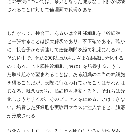
この手法については、余分となった健康なヒト胚が破壊
されることに対して倫理面で反発がある。
したがって、接合子、あるいは全能胚細胞を「幹細胞」
と主張することは拡大解釈であり、不正確である。確か
に、接合子から発達して妊娠期間を経て乳児になるが、
その途中で、体の200以上のさまざまな組織に分化する
のである。ヒト胚性幹細胞（hesc）を培養するこうし
た取り組みで望まれることは、ある組織の本当の幹細胞
を得ることだが、実際に行なわれていることはそれとは
異なる。残念ながら、胚細胞を培養すると、それらは分
化しようとするが、そのプロセスを止めることはできな
い。培養した胚細胞を実験用マウスに注入すると、腫瘍
が形成される。
分化をコントロールすることが明白になる可能性があ