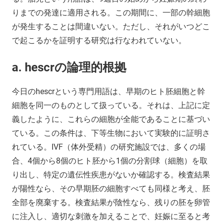
りまでの発達に適用される。この期間に、一部の幹細胞
が発生することは間違いない。ただし、それがいつどこ
で起こるかを証明する研究は行なわれていない。
a. hescrの論理的根拠
今日のhescrという専門用語は、早期のヒト胚細胞と幹
細胞を同一のものとして扱っている。それは、上記に定
義したように、これらの細胞が全能であることに基づい
ている。この条件は、下等生物において実験的に証明さ
れている。IVF（体外受精）の研究施設では、多くの場
合、4個から8個のヒト胚から1個の分割球（細胞）を取
り出し、特定の遺伝性疾患がないか確認する。検査結果
が陽性なら、その早期胚の細胞すべても同様と考え、胚
全部を廃棄する。検査結果が陰性なら、残りの胚を卵管
に注入し、適切な刺激を加えることで、妊娠に至ると考