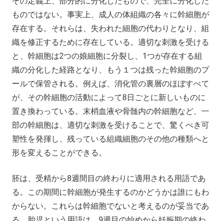
その定義上、部分的に分化したもので、完全に分化した
ものではない。事実上、成人の体組織の各々に幹細胞が
存在する。それらは、失われた細胞の代わりとなり、組
織を修正するために存在している。適切な刺激を受ける
と、幹細胞は2つの娘細胞に分裂し、1つが存在する組
織の分化した経路となり、もう１つは残った幹細胞のプ
ールで保管される。例えば、消化管の裏層のほぼすべて
が、その幹細胞の活動によって8日ごとに新しいものに
置き換わっている。末梢血液や骨髄内の幹細胞など、一
部の幹細胞は、適切な刺激を受けることで、驚くべき可
塑性を発揮し、残っている組織細胞のその他の種類へと
形を変えることができる。
胚は、受精から8週間目の終わりに適用される用語であ
る。この期間に幹細胞が発生するのかどうかは誰にもわ
からない。これらは幹細胞でないと考えるのが妥当であ
る。胎児という用語は、9週目の始めから妊娠期の終わ