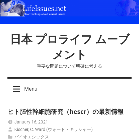
Skip
to
content
日本 プロライフ ムーブ
メント
重要な問題について明確に考える
Menu
ヒト胚性幹細胞研究（hescr）の最新情報
January 16, 2021
Kischer, C. Ward (ウォード・キッシャー)
バイオエシックス