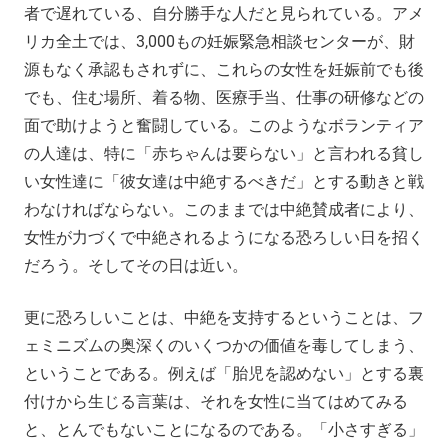
者で遅れている、自分勝手な人だと見られている。アメ
リカ全土では、3,000もの妊娠緊急相談センターが、財
源もなく承認もされずに、これらの女性を妊娠前でも後
でも、住む場所、着る物、医療手当、仕事の研修などの
面で助けようと奮闘している。このようなボランティア
の人達は、特に「赤ちゃんは要らない」と言われる貧し
い女性達に「彼女達は中絶するべきだ」とする動きと戦
わなければならない。このままでは中絶賛成者により、
女性が力づくで中絶されるようになる恐ろしい日を招く
だろう。そしてその日は近い。
更に恐ろしいことは、中絶を支持するということは、フ
ェミニズムの奥深くのいくつかの価値を毒してしまう、
ということである。例えば「胎児を認めない」とする裏
付けから生じる言葉は、それを女性に当てはめてみる
と、とんでもないことになるのである。「小さすぎる」