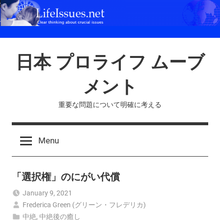
Skip
to
content
日本 プロライフ ムーブ
メント
重要な問題について明確に考える
Menu
「選択権」のにがい代償
January 9, 2021
Frederica Green (グリーン・フレデリカ)
中絶
,
中絶後の癒し