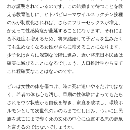
れが証明されているのです。この結婚まで待つことを教
える教育無しに、ヒトパピローマウイルスワクチン接種
のみが制度化されれば、さらにフリーセックスが増え、
かえって性感染症が蔓延することになります。それによ
る不妊症も増えるため、将来結婚して子どもを生みたく
ても生めなくなる女性がさらに増えることになります。
少子化はさらに深刻な段階に進み、近い将来日本民族は
確実に滅びることになるでしょう。人口推計学から見て
これ程確実なことはないのです。
ピルは女性の体を傷つけ、時に死に追いやるだけではな
く、若者の体も心も汚し、早期の性体験によってもたら
されるウツ状態から自殺を導き、家庭を破壊し、環境ホ
ルモンとして次世代のいのちまでむしばみ、ついには民
族を滅亡にまで導く死の文化の中心に位置する悪の源泉
と言えるのではないでしょうか。