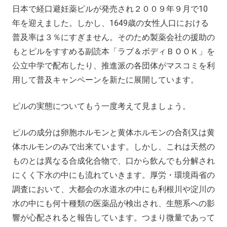
日本で経口避妊薬ピルが発売され２００９年９月で10
年を迎えました。しかし、1649歳の女性人口における
普及率は３％にすぎません。そのため製薬会社の援助の
もとピルをすすめる副読本「ラブ＆ボディＢＯＯＫ」を
公立中学で配布したり、推進派の各団体がマスコミを利
用して普及キャンペーンを新たに展開しています。
ピルの実態についてもう一度考えて見ましょう。
ピルの成分は卵胞ホルモンと黄体ホルモンの合剤又は黄
体ホルモンのみで出来ています。しかし、これは天然の
ものとは異なる合成化合物で、口から飲んでも分解され
にくく下水の中にも流れていきます。厚労・環境両省の
調査において、大都会の水道水の中にも利根川や淀川の
水の中にも何十種類の医薬品が検出され、生態系への影
響が心配されると報告しています。つまり微量であって