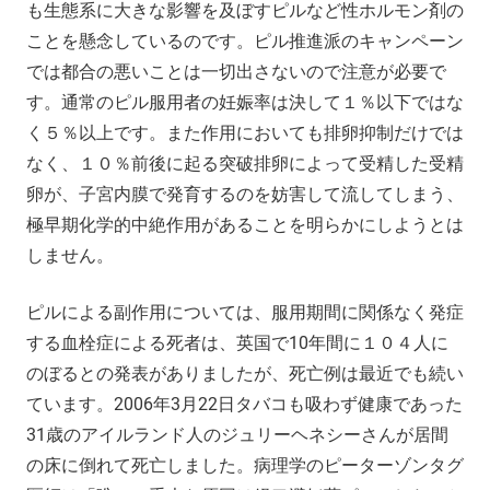
も生態系に大きな影響を及ぼすピルなど性ホルモン剤の
ことを懸念しているのです。ピル推進派のキャンペーン
では都合の悪いことは一切出さないので注意が必要で
す。通常のピル服用者の妊娠率は決して１％以下ではな
く５％以上です。また作用においても排卵抑制だけでは
なく、１０％前後に起る突破排卵によって受精した受精
卵が、子宮内膜で発育するのを妨害して流してしまう、
極早期化学的中絶作用があることを明らかにしようとは
しません。
ピルによる副作用については、服用期間に関係なく発症
する血栓症による死者は、英国で10年間に１０４人に
のぼるとの発表がありましたが、死亡例は最近でも続い
ています。2006年3月22日タバコも吸わず健康であった
31歳のアイルランド人のジュリーヘネシーさんが居間
の床に倒れて死亡しました。病理学のピーターゾンタグ