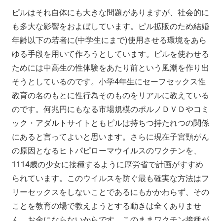
ピルはそれ自体にも大きな問題がありますが、社会的に
も多大な影響をおよぼしています。ピル拡販のため結婚
年齢以下の若者に(中学生にまで)使用させる環境をあら
ゆる手段を用いて作ろうとしています。ピルを使わせる
ためには中高生の性体験をあたり前という風潮を作り出
そうとしているのです。小学4年生にセーフセックス性
教育の名のもとに性行為そのものをリアルに教えている
のです。何兆円にもなる市場規模のポルノＤＶＤやコミ
ック・アダルトサイトともピルは持ちつ持たれつの関係
にあると言ってよいと思います。さらに現在子宮頸がん
の原因となるヒトパピローマウイルスのワクチンを、
1114歳の少女に接種するように厚労省で計画がすすめ
られています。このウイルスを防ぐ最も確実な方法はフ
リーセックスをしないことであるにもかかわらず、その
ことを教育の場で教えようとする動きは全くありませ
ん。お金にならないからです。このままワクチン接種が