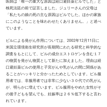
医師は「唯一の重大な原因は経口避妊薬ピルでした」と
検死法廷の前で証言しました。ジュリーさんの父母は
「私たちの娘の死の主な原因はピルでした。ほかの家族
にこのようなことを味わわせたくありません。」と述べ
ています。
ピルによる発がん作用については、2002年12月11日に
米国立環境衛生研究所が長期間にわたる研究と科学的な
調査をもとにして、ピルの成分エストロゲンを含む１７
の物質を発がん物質として新たに加えました。理由は経
口避妊薬ピルの使用と子宮がんや乳がんの間に関係があ
ることがハッキリと分かったためとしています。ピル服
用者では、非服用者では非常に少ない３０代での乳がん
が、明らかに増えています。ピル服用をやめた女性がそ
の後子どもを望んでも、妊娠率は２６％低下すると言わ
れています。